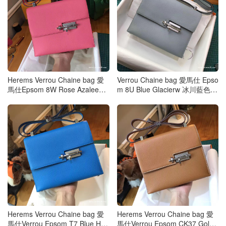
Herems Verrou Chaine bag 愛
Verrou Chaine bag 愛馬仕 Epso
馬仕Epsom 8W Rose Azalee新
m 8U Blue Glacierw 冰川藍色 2
唇膏粉色24cm大號
4cm大號
Herems Verrou Chaine bag 愛
Herems Verrou Chaine bag 愛
馬仕Verrou Epsom T7 Blue Hyd
馬仕Verrou Epsom CK37 Gold