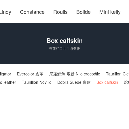
Lindy
Constance
Roulis
Bolide
Mini kelly
Box calfskin
当前栏目共 1 条数据
gator
Evercolor 皮革
尼羅鱷魚 兩點 Nilo crocodile
Taurillon C
o leather
Taurillion Novillo
Doblis Suede 麂皮
Box calfskin
鴕