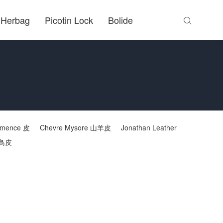
Herbag
Picotin Lock
Bolide

lemence 皮
Chevre Mysore 山羊皮
Jonathan Leather
鳥皮