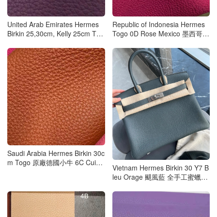
United Arab Emirates Hermes
Republic of Indonesia Hermes
Birkin 25,30cm, Kelly 25cm Tog
Togo 0D Rose Mexico 墨西哥粉
o N5 Cassis 加侖紫
Birkin Kelly
Saudi Arabia Hermes Birkin 30c
m Togo 原廠德國小牛 6C Cuivr
Vietnam Hermes Birkin 30 Y7 B
e 南瓜色
leu Orage 颶風藍 全手工蜜蠟線
縫