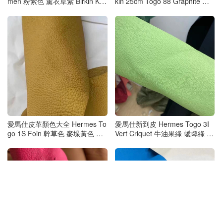
men 粉紫色 薰衣草紫 Birkin Kell
kin 25cm Togo 88 Graphite 石
y 25cm
墨灰 接受訂製
愛馬仕皮革顏色大全 Hermes To
愛馬仕新到皮 Hermes Togo 3I
go 1S Foin 幹草色 麥垛黃色 接
Vert Criquet 牛油果綠 蟋蟀綠 接
受訂製
受訂製