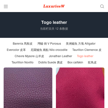


Togo leather
当前栏目共 12 条数据
Barenia 馬鞍皮
灣鱷 倒 V Porosus
美洲鱷魚 方塊 Alligator
Evercolor 皮革
尼羅鱷魚 兩點 Nilo crocodile
Taurillon Clemence 皮
Chevre Mysore 山羊皮
Jonathan Leather
Togo leather
Taurillion Novillo
Doblis Suede 麂皮
Box calfskin
鴕鳥皮