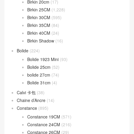
Birkin 20cm
(17)
Birkin 25CM
(1,228)
Birkin 30CM
(595)
Birkin 35CM
(84)
Birkin 40CM
(24)
Birkin Shadow
(16)
Bolide
(224)
Bolide 1923 Mini
(93)
Bolide 25cm
(52)
bolide 27cm
(74)
Bolide 31cm
(4)
Calvi 卡包
(38)
Chaine d’Ancre
(14)
Constance
(895)
Constance 19CM
(571)
Constance 24CM
(216)
Constance 26CM
(29)