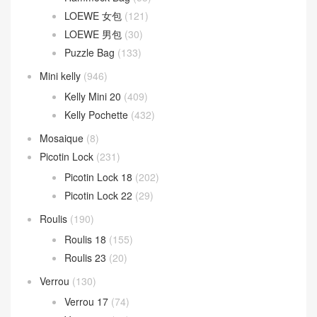
LOEWE 女包
(121)
LOEWE 男包
(30)
Puzzle Bag
(133)
Mini kelly
(946)
Kelly Mini 20
(409)
Kelly Pochette
(432)
Mosaique
(8)
Picotin Lock
(231)
Picotin Lock 18
(202)
Picotin Lock 22
(29)
Roulis
(190)
Roulis 18
(155)
Roulis 23
(20)
Verrou
(130)
Verrou 17
(74)