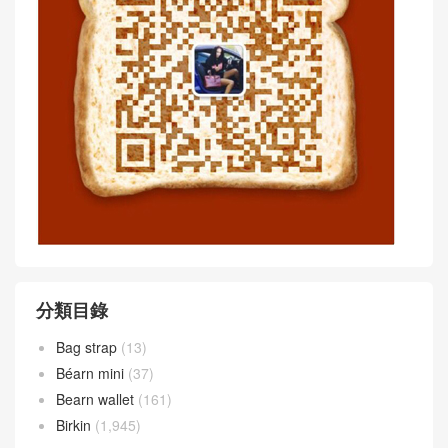
分類目錄
Bag strap
(13)
Béarn mini
(37)
Bearn wallet
(161)
Birkin
(1,945)