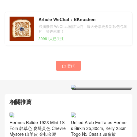
Article WeChat：BKnushen
掃描微信 WeChat 關註我們，每天分享更多新款包包圖
片，等妳來啦！
39981人已关注
赞(
1
)
愛馬仕皮革顏色大全
愛馬仕新到皮 Hermes Togo

Hermes Birkin 25cm Togo
3I Vert Criquet 牛油果綠 蟋
88 Graphite 石墨灰 接受訂
蟀綠 接受訂製
製
相關推薦
Hermes Bolide 1923 Mini 1S
United Arab Emirates Herme
Foin 幹草色 麥垛黃色 Chevre
s Birkin 25,30cm, Kelly 25cm
Mysore 山羊皮 金扣金屬
Togo N5 Cassis 加侖紫