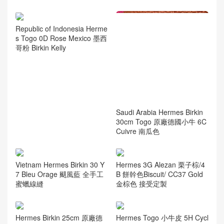
Republic of Indonesia Herme
s Togo 0D Rose Mexico 墨西
哥粉 Birkin Kelly
Saudi Arabia Hermes Birkin
30cm Togo 原廠德國小牛 6C
Cuivre 南瓜色
Vietnam Hermes Birkin 30 Y
Hermes 3G Alezan 栗子棕/4
7 Bleu Orage 颶風藍 全手工
B 餅幹色Biscuit/ CC37 Gold
蜜蠟線縫
金棕色 接受定製
Hermes Birkin 25cm 原廠德
Hermes Togo 小牛皮 5H Cycl