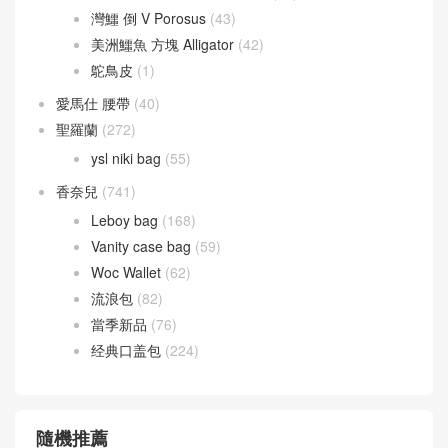
灣鱷 倒 V Porosus
(43)
美洲鱷魚 方塊 Alligator
(42)
鴕鳥皮
(1)
愛馬仕 腰帶
(40)
聖羅蘭
(272)
ysl niki bag
(55)
香奈兒
(741)
Leboy bag
(168)
Vanity case bag
(59)
Woc Wallet
(62)
流浪包
(82)
當季新品
(76)
经典口盖包
(224)
隨機推薦