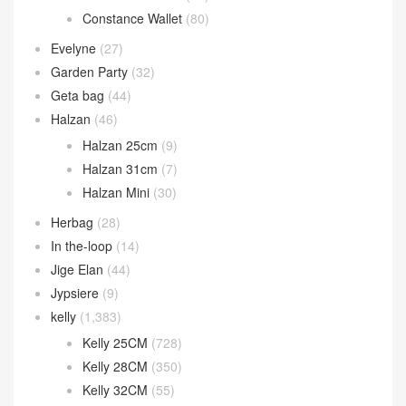
Constance Wallet
(80)
Evelyne
(27)
Garden Party
(32)
Geta bag
(44)
Halzan
(46)
Halzan 25cm
(9)
Halzan 31cm
(7)
Halzan Mini
(30)
Herbag
(28)
In the-loop
(14)
Jige Elan
(44)
Jypsiere
(9)
kelly
(1,383)
Kelly 25CM
(728)
Kelly 28CM
(350)
Kelly 32CM
(55)