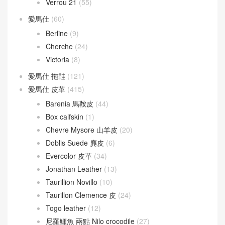
Verrou 21
(55)
愛馬仕
(60)
Berline
(9)
Cherche
(24)
Victoria
(8)
愛馬仕 拖鞋
(121)
愛馬仕 皮革
(415)
Barenia 馬鞍皮
(44)
Box calfskin
(1)
Chevre Mysore 山羊皮
(20)
Doblis Suede 麂皮
(6)
Evercolor 皮革
(34)
Jonathan Leather
(13)
Taurillion Novillo
(10)
Taurillon Clemence 皮
(24)
Togo leather
(12)
尼羅鱷魚 兩點 Nilo crocodile
(27)