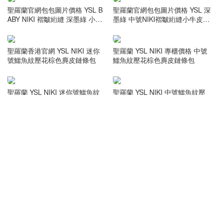
聖羅蘭官網包包圖片價格 YSL B
聖羅蘭官網包包圖片價格 YSL 深
ABY NIKI 褶皺絎縫 深墨綠 小牛
墨綠 中號NIKI褶皺絎縫小牛皮真
皮真皮鏈條包
皮鏈條包
聖羅蘭香港官網 YSL NIKI 迷你
聖羅蘭 YSL NIKI 專櫃價格 中號
號鱷魚紋壓花棕色麂皮鏈條包
鱷魚紋壓花棕色麂皮鏈條包
聖羅蘭 YSL NIKI 迷你號鱷魚紋
聖羅蘭 YSL NIKI 中號鱷魚紋壓
壓花蓝色麂皮 單肩斜跨兩用鏈條
花蓝色麂皮 單肩斜跨鏈條包
包
聖羅蘭官網 包包圖片 YSL NIKI
聖羅蘭包包圖片價格官網 YSL NI
迷妳鱷魚紋黑色漆皮包 5489430
KI 迷你鱷魚紋壓花黑色麂皮鏈條
XA0D1000
包
圣罗兰包包圖片價格官網 YSL NI
圣罗兰包包官網價格 YSL NIKI
KI 中號鱷魚紋壓花黑色麂皮鏈條
中號鱷魚紋黑色漆皮 單肩斜跨兩
包
用鏈條包
YSL聖羅蘭包包 NIKI 大號鱷魚紋
聖羅蘭包包 YSL NIKI 迷你鱷魚