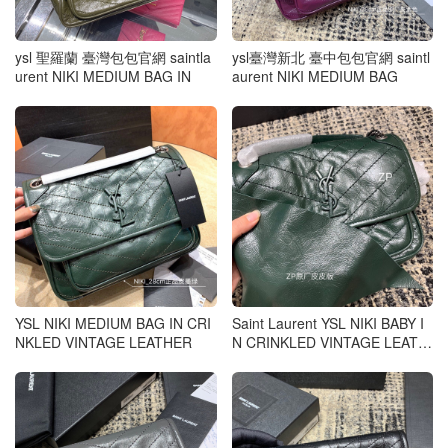
ysl 聖羅蘭 臺灣包包官網 saintla
ysl臺灣新北 臺中包包官網 saintl
urent NIKI MEDIUM BAG IN
aurent NIKI MEDIUM BAG
YSL NIKI MEDIUM BAG IN CRI
Saint Laurent YSL NIKI BABY I
NKLED VINTAGE LEATHER
N CRINKLED VINTAGE LEATH
ER