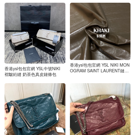
香港ysl包包官網 YSL NIKI MON
香港ysl包包官網 YSL中號NIKI
OGRAM SAINT LAURENT鏈條
褶皺絎縫 奶茶色真皮鏈條包
包 顏色皮料大全