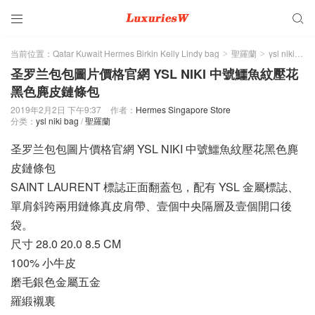


当前位置：
Qatar Kuwait Hermes Birkin Kelly Lindy bag
聖羅蘭
ysl niki bag
>
>
圣罗兰包包圖片價格官網 YSL NIKI 中號鱷魚紋壓花
黑色麂皮鏈條包
2019年2月2日 下午9:37
作者：
Hermes Singapore Store
分类：
ysl niki bag
/
聖羅蘭
圣罗兰包包圖片價格官網 YSL NIKI 中號鱷魚紋壓花黑色麂
皮鏈條包
SAINT LAURENT 標誌正面翻蓋包，配有 YSL 金屬標誌、
單肩斜跨兩用鏈條真皮肩帶、壹個中央隔層及壹個開口後
袋。
尺寸 28.0 20.0 8.5 CM
100% 小牛皮
磨毛銀色金屬五金
羅緞襯裏