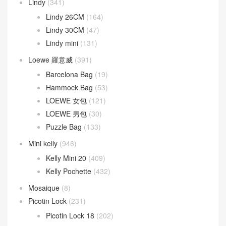
Lindy
(341)
Lindy 26CM
(164)
Lindy 30CM
(47)
Lindy mini
(131)
Loewe 羅意威
(391)
Barcelona Bag
(19)
Hammock Bag
(53)
LOEWE 女包
(121)
LOEWE 男包
(30)
Puzzle Bag
(133)
Mini kelly
(946)
Kelly Mini 20
(409)
Kelly Pochette
(432)
Mosaique
(8)
Picotin Lock
(231)
Picotin Lock 18
(202)