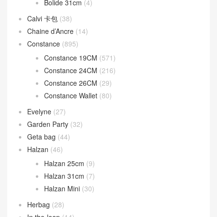
Bolide 31cm
(4)
Calvi 卡包
(38)
Chaine d’Ancre
(14)
Constance
(895)
Constance 19CM
(571)
Constance 24CM
(216)
Constance 26CM
(29)
Constance Wallet
(80)
Evelyne
(27)
Garden Party
(32)
Geta bag
(44)
Halzan
(46)
Halzan 25cm
(9)
Halzan 31cm
(7)
Halzan Mini
(30)
Herbag
(28)
In the-loop
(14)