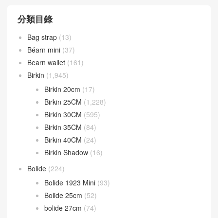
分類目錄
Bag strap
(13)
Béarn mini
(37)
Bearn wallet
(161)
Birkin
(1,945)
Birkin 20cm
(17)
Birkin 25CM
(1,228)
Birkin 30CM
(595)
Birkin 35CM
(84)
Birkin 40CM
(24)
Birkin Shadow
(16)
Bolide
(224)
Bolide 1923 Mini
(93)
Bolide 25cm
(52)
bolide 27cm
(74)