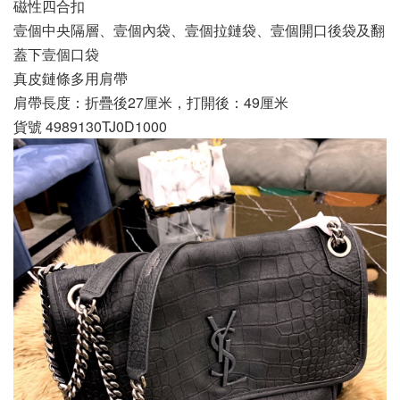
磁性四合扣
壹個中央隔層、壹個內袋、壹個拉鏈袋、壹個開口後袋及翻
蓋下壹個口袋
真皮鏈條多用肩帶
肩帶長度：折疊後27厘米，打開後：49厘米
貨號 4989130TJ0D1000