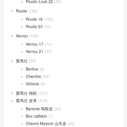
Picotin Lock 22
(29)
Roulis
(190)
Roulis 18
(155)
Roulis 23
(20)
Verrou
(130)
Verrou 17
(74)
Verrou 21
(55)
愛馬仕
(60)
Berline
(9)
Cherche
(24)
Victoria
(8)
愛馬仕 拖鞋
(121)
愛馬仕 皮革
(415)
Barenia 馬鞍皮
(44)
Box calfskin
(1)
Chevre Mysore 山羊皮
(20)