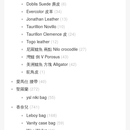
Doblis Suede 麂皮
(6)
Evercolor 皮革
(34)
Jonathan Leather
(13)
Taurillion Novillo
(10)
Taurillon Clemence 皮
(24)
Togo leather
(12)
尼羅鱷魚 兩點 Nilo crocodile
(27)
灣鱷 倒 V Porosus
(43)
美洲鱷魚 方塊 Alligator
(42)
鴕鳥皮
(1)
愛馬仕 腰帶
(40)
聖羅蘭
(272)
ysl niki bag
(55)
香奈兒
(741)
Leboy bag
(168)
Vanity case bag
(59)