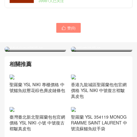
39981人已关注
赞(
0
)

圣罗兰包包官網價格 YSL
聖羅蘭包包圖片價格官網
NIKI 中號鱷魚紋黑色漆皮 單
YSL NIKI 迷你鱷魚紋壓花黑
肩斜跨兩用鏈條包
色麂皮鏈條包
相關推薦
聖羅蘭 YSL NIKI 專櫃價格 中
香港九龍城區聖羅蘭包包官網
號鱷魚紋壓花棕色麂皮鏈條包
價格 YSL NIKI 中號復古褶皺
真皮包
臺灣臺北新北聖羅蘭包包官網
聖羅蘭 YSL 354119 MONOG
價格 YSL NIKI 小號 中號復古
RAMME SAINT LAURENT 中
褶皺真皮包
號流蘇鱷魚紋手袋