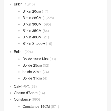
Birkin 20cm
(17)
Birkin 25CM
(1,228)
Birkin 30CM
(595)
Birkin 35CM
(84)
Birkin 40CM
(24)
Birkin Shadow
(16)
Bolide
(224)
Bolide 1923 Mini
(93)
Bolide 25cm
(52)
bolide 27cm
(74)
Bolide 31cm
(4)
Calvi 卡包
(38)
Chaine d’Ancre
(14)
Constance
(895)
Constance 19CM
(571)
Constance 24CM
(216)