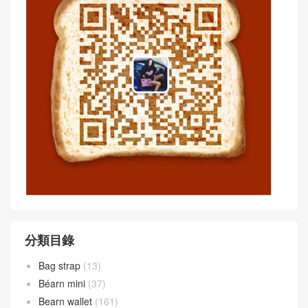
分類目錄
Bag strap
(13)
Béarn mini
(37)
Bearn wallet
(161)
Birkin
(1,945)