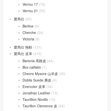
Verrou 17
(74)
Verrou 21
(55)
愛馬仕
(60)
Berline
(9)
Cherche
(24)
Victoria
(8)
愛馬仕 拖鞋
(121)
愛馬仕 皮革
(415)
Barenia 馬鞍皮
(44)
Box calfskin
(1)
Chevre Mysore 山羊皮
(20)
Doblis Suede 麂皮
(6)
Evercolor 皮革
(34)
Jonathan Leather
(13)
Taurillion Novillo
(10)
Taurillon Clemence 皮
(24)
Togo leather
(12)