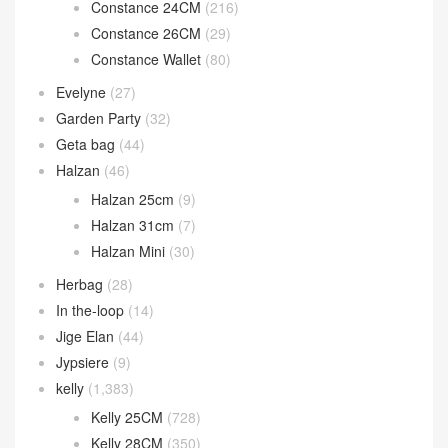
Constance 26CM
(29)
Constance Wallet
(80)
Evelyne
(27)
Garden Party
(32)
Geta bag
(44)
Halzan
(46)
Halzan 25cm
(9)
Halzan 31cm
(7)
Halzan Mini
(30)
Herbag
(28)
In the-loop
(14)
Jige Elan
(44)
Jypsiere
(9)
kelly
(1,383)
Kelly 25CM
(728)
Kelly 28CM
(350)