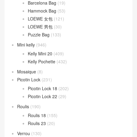
Hammock Bag
(53)
LOEWE 女包
(121)
LOEWE 男包
(30)
Puzzle Bag
(133)
Mini kelly
(946)
Kelly Mini 20
(409)
Kelly Pochette
(432)
Mosaique
(8)
Picotin Lock
(231)
Picotin Lock 18
(202)
Picotin Lock 22
(29)
Roulis
(190)
Roulis 18
(155)
Roulis 23
(20)
Verrou
(130)