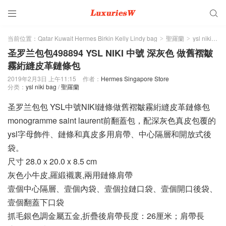


当前位置：
Qatar Kuwait Hermes Birkin Kelly Lindy bag
聖羅蘭
ysl niki bag
>
>
圣罗兰包包498894 YSL NIKI 中號 深灰色 做舊褶皺
霧絎縫皮革鏈條包
2019年2月3日 上午11:15
作者：
Hermes Singapore Store
分类：
ysl niki bag
/
聖羅蘭
圣罗兰包包 YSL中號NIKI鏈條做舊褶皺霧絎縫皮革鏈條包
monogramme saint laurent前翻蓋包，配深灰色真皮包覆的
ysl字母飾件、鏈條和真皮多用肩帶、中心隔層和開放式後
袋。
尺寸 28.0 x 20.0 x 8.5 cm
灰色小牛皮,羅緞襯裏,兩用鏈條肩帶
壹個中心隔層、壹個內袋、壹個拉鏈口袋、壹個開口後袋、
壹個翻蓋下口袋
抓毛銀色調金屬五金,折疊後肩帶長度：26厘米；肩帶長