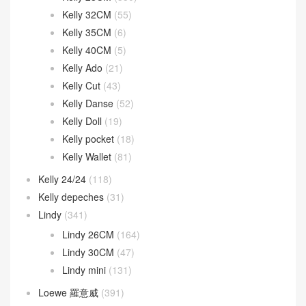
Kelly 32CM
(55)
Kelly 35CM
(6)
Kelly 40CM
(5)
Kelly Ado
(21)
Kelly Cut
(43)
Kelly Danse
(52)
Kelly Doll
(19)
Kelly pocket
(18)
Kelly Wallet
(81)
Kelly 24/24
(118)
Kelly depeches
(31)
Lindy
(341)
Lindy 26CM
(164)
Lindy 30CM
(47)
Lindy mini
(131)
Loewe 羅意威
(391)
Barcelona Bag
(19)