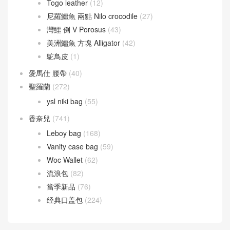
尼羅鱷魚 兩點 Nilo crocodile
(27)
灣鱷 倒 V Porosus
(43)
美洲鱷魚 方塊 Alligator
(42)
鴕鳥皮
(1)
愛馬仕 腰帶
(40)
聖羅蘭
(272)
ysl niki bag
(55)
香奈兒
(741)
Leboy bag
(168)
Vanity case bag
(59)
Woc Wallet
(62)
流浪包
(82)
當季新品
(76)
经典口盖包
(224)