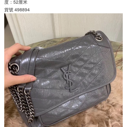
度：52厘米
貨號 498894