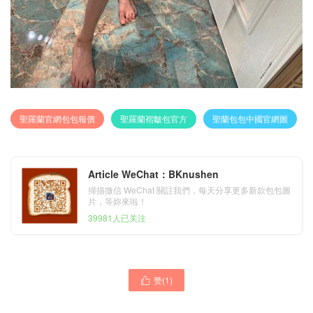
聖羅蘭官網包包報價
聖羅蘭褶皺包官方
聖蘭包包中國官網圖
Article WeChat：BKnushen
掃描微信 WeChat 關註我們，每天分享更多新款包包圖
片，等妳來啦！
39981人已关注
赞(
1
)
聖羅蘭包包香港官網 YSL

聖羅蘭包包臺灣官網 YSL
Niki 大号深蓝色小牛皮 褶皺
Baby Niki 黑色编织配铆钉小
絎縫真皮鏈條包
牛皮縫真皮鏈條包