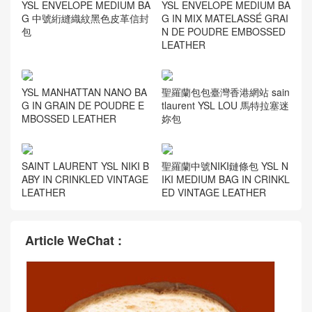
G 中號絎縫織紋黑色皮革信封
G IN MIX MATELASSÉ GRAI
包
N DE POUDRE EMBOSSED
LEATHER
YSL MANHATTAN NANO BA
聖羅蘭包包臺灣香港網站 sain
G IN GRAIN DE POUDRE E
tlaurent YSL LOU 馬特拉塞迷
MBOSSED LEATHER
妳包
SAINT LAURENT YSL NIKI B
聖羅蘭中號NIKI鏈條包 YSL N
ABY IN CRINKLED VINTAGE
IKI MEDIUM BAG IN CRINKL
LEATHER
ED VINTAGE LEATHER
Article WeChat :