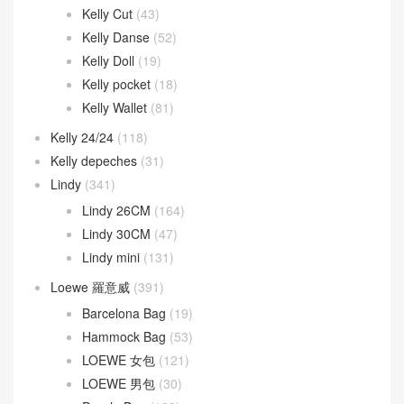
Kelly Cut
(43)
Kelly Danse
(52)
Kelly Doll
(19)
Kelly pocket
(18)
Kelly Wallet
(81)
Kelly 24/24
(118)
Kelly depeches
(31)
Lindy
(341)
Lindy 26CM
(164)
Lindy 30CM
(47)
Lindy mini
(131)
Loewe 羅意威
(391)
Barcelona Bag
(19)
Hammock Bag
(53)
LOEWE 女包
(121)
LOEWE 男包
(30)