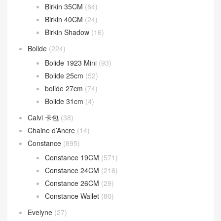
Birkin 35CM
(84)
Birkin 40CM
(24)
Birkin Shadow
(16)
Bolide
(224)
Bolide 1923 Mini
(93)
Bolide 25cm
(52)
bolide 27cm
(74)
Bolide 31cm
(4)
Calvi 卡包
(38)
Chaine d’Ancre
(14)
Constance
(895)
Constance 19CM
(571)
Constance 24CM
(216)
Constance 26CM
(29)
Constance Wallet
(80)
Evelyne
(27)