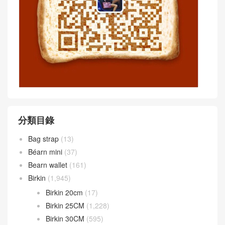
分類目錄
Bag strap
(13)
Béarn mini
(37)
Bearn wallet
(161)
Birkin
(1,945)
Birkin 20cm
(17)
Birkin 25CM
(1,228)
Birkin 30CM
(595)