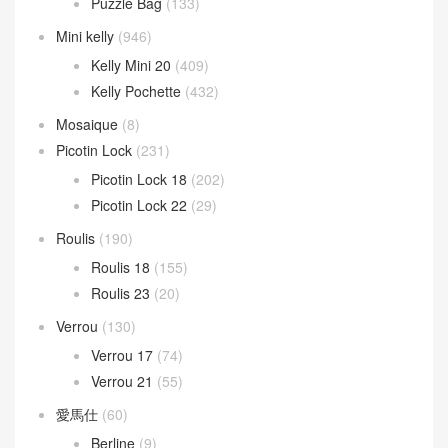
Puzzle Bag
(133)
Mini kelly
(946)
Kelly Mini 20
(409)
Kelly Pochette
(432)
Mosaique
(8)
Picotin Lock
(231)
Picotin Lock 18
(202)
Picotin Lock 22
(29)
Roulis
(190)
Roulis 18
(155)
Roulis 23
(20)
Verrou
(130)
Verrou 17
(74)
Verrou 21
(55)
愛馬仕
(60)
Berline
(9)