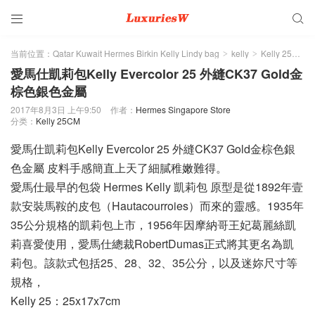


当前位置：
Qatar Kuwait Hermes Birkin Kelly Lindy bag
kelly
Kelly 25CM
>
>
>
愛馬仕凱莉包Kelly Evercolor 25 外縫CK37 Gold金
棕色銀色金屬
2017年8月3日 上午9:50
作者：
Hermes Singapore Store
分类：
Kelly 25CM
愛馬仕凱莉包Kelly Evercolor 25 外縫CK37 Gold金棕色銀
色金屬 皮料手感簡直上天了細膩稚嫩難得。
愛馬仕最早的包袋 Hermes Kelly 凱莉包 原型是從1892年壹
款安裝馬鞍的皮包（Hautacourroies）而來的靈感。1935年
35公分規格的凱莉包上市，1956年因摩納哥王妃葛麗絲凱
莉喜愛使用，愛馬仕總裁RobertDumas正式將其更名為凱
莉包。該款式包括25、28、32、35公分，以及迷妳尺寸等
規格，
Kelly 25：25x17x7cm