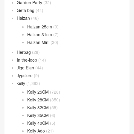
Garden Party
(32)
Geta bag
(44)
Halzan
(46)
Halzan 25cm
(9)
Halzan 31cm
(7)
Halzan Mini
(30)
Herbag
(28)
In the-loop
(14)
Jige Elan
(44)
Jypsiere
(9)
kelly
(1,383)
Kelly 25CM
(728)
Kelly 28CM
(350)
Kelly 32CM
(55)
Kelly 35CM
(6)
Kelly 40CM
(5)
Kelly Ado
(21)