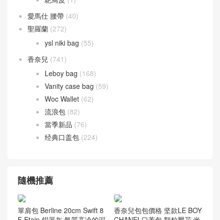
愛馬仕 腰帶
(40)
聖羅蘭
(272)
ysl niki bag
(55)
香奈兒
(741)
Leboy bag
(168)
Vanity case bag
(59)
Woc Wallet
(62)
流浪包
(82)
當季新品
(76)
经典口盖包
(224)
隨機推薦
單肩包 Berline 20cm Swift 8
香奈兒包包價格 坚款LE BOY
F Etain 錫器灰 氣質高冷的深
CHANEL口蓋包 顆粒壓花 米