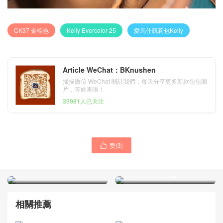
CK37 金棕色
Kelly Evercolor 25
愛馬仕凱莉包Kelly
Article WeChat：BKnushen
掃描微信 WeChat 關註我們，每天分享更多新款包包圖
片，等妳來啦！
39981人已关注
愛馬仕凱莉包Hermes Kelly
赞(
3
)

28 Evercolor Q5 Rouge
愛馬仕凱莉包Hermes Kelly
Cossacks 中國紅外縫人氣
Evercolor 25 外縫CK89
顏色
Nior黑色銀色金屬
相關推薦