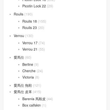
Picotin Lock 22
(29)
Roulis
(190)
Roulis 18
(155)
Roulis 23
(20)
Verrou
(130)
Verrou 17
(74)
Verrou 21
(55)
愛馬仕
(60)
Berline
(9)
Cherche
(24)
Victoria
(8)
愛馬仕 拖鞋
(121)
愛馬仕 皮革
(415)
Barenia 馬鞍皮
(44)
Box calfskin
(1)