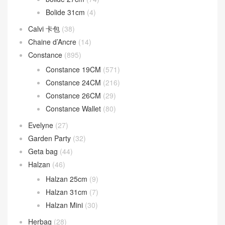
Bolide 31cm
(4)
Calvi 卡包
(38)
Chaine d’Ancre
(14)
Constance
(895)
Constance 19CM
(571)
Constance 24CM
(216)
Constance 26CM
(29)
Constance Wallet
(80)
Evelyne
(27)
Garden Party
(32)
Geta bag
(44)
Halzan
(46)
Halzan 25cm
(9)
Halzan 31cm
(7)
Halzan Mini
(30)
Herbag
(28)