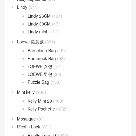
Lindy
(341)
Lindy 26CM
(164)
Lindy 30CM
(47)
Lindy mini
(131)
Loewe 羅意威
(391)
Barcelona Bag
(19)
Hammock Bag
(53)
LOEWE 女包
(121)
LOEWE 男包
(30)
Puzzle Bag
(133)
Mini kelly
(946)
Kelly Mini 20
(409)
Kelly Pochette
(432)
Mosaique
(8)
Picotin Lock
(231)
Picotin Lock 18
(202)