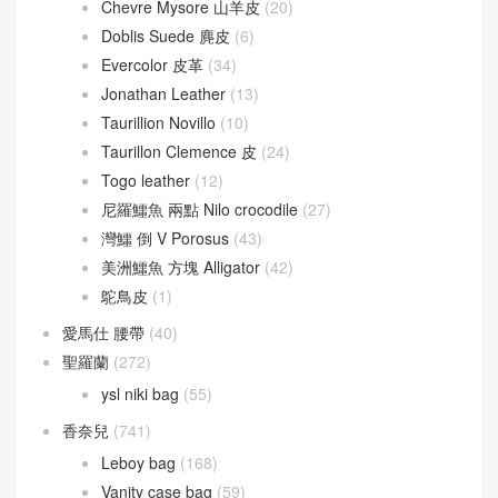
Chevre Mysore 山羊皮
(20)
Doblis Suede 麂皮
(6)
Evercolor 皮革
(34)
Jonathan Leather
(13)
Taurillion Novillo
(10)
Taurillon Clemence 皮
(24)
Togo leather
(12)
尼羅鱷魚 兩點 Nilo crocodile
(27)
灣鱷 倒 V Porosus
(43)
美洲鱷魚 方塊 Alligator
(42)
鴕鳥皮
(1)
愛馬仕 腰帶
(40)
聖羅蘭
(272)
ysl niki bag
(55)
香奈兒
(741)
Leboy bag
(168)
Vanity case bag
(59)