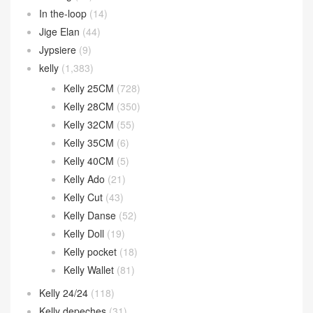
In the-loop
(14)
Jige Elan
(44)
Jypsiere
(9)
kelly
(1,383)
Kelly 25CM
(728)
Kelly 28CM
(350)
Kelly 32CM
(55)
Kelly 35CM
(6)
Kelly 40CM
(5)
Kelly Ado
(21)
Kelly Cut
(43)
Kelly Danse
(52)
Kelly Doll
(19)
Kelly pocket
(18)
Kelly Wallet
(81)
Kelly 24/24
(118)
Kelly depeches
(31)