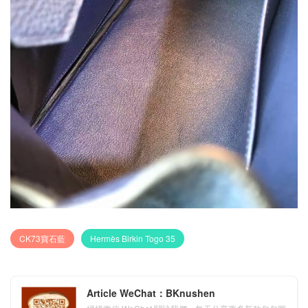
CK73寶石藍
Hermès Birkin Togo 35
Article WeChat：BKnushen