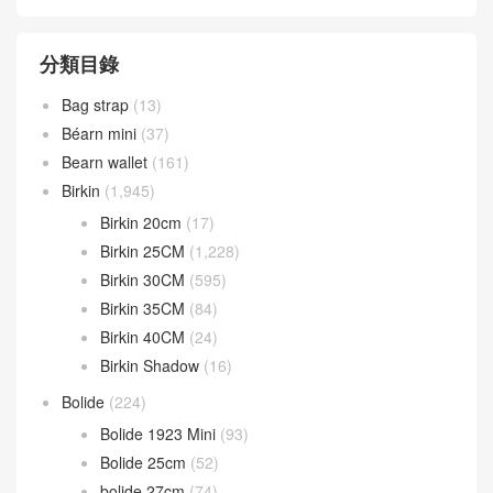
分類目錄
Bag strap
(13)
Béarn mini
(37)
Bearn wallet
(161)
Birkin
(1,945)
Birkin 20cm
(17)
Birkin 25CM
(1,228)
Birkin 30CM
(595)
Birkin 35CM
(84)
Birkin 40CM
(24)
Birkin Shadow
(16)
Bolide
(224)
Bolide 1923 Mini
(93)
Bolide 25cm
(52)
bolide 27cm
(74)