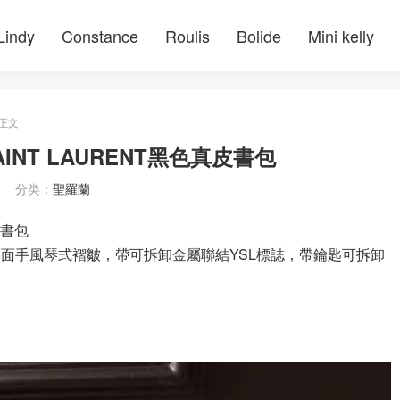
Lindy
Constance
Roulis
Bolide
Mini kelly
正文
AINT LAURENT黑色真皮書包
分类：
聖羅蘭
皮書包
肩帶，側面手風琴式褶皺，帶可拆卸金屬聯結YSL標誌，帶鑰匙可拆卸