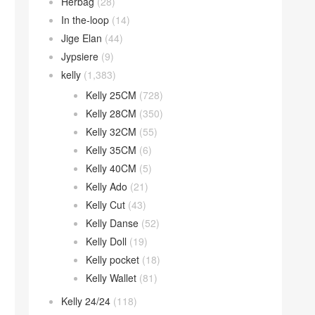
Herbag
(28)
In the-loop
(14)
Jige Elan
(44)
Jypsiere
(9)
kelly
(1,383)
Kelly 25CM
(728)
Kelly 28CM
(350)
Kelly 32CM
(55)
Kelly 35CM
(6)
Kelly 40CM
(5)
Kelly Ado
(21)
Kelly Cut
(43)
Kelly Danse
(52)
Kelly Doll
(19)
Kelly pocket
(18)
Kelly Wallet
(81)
Kelly 24/24
(118)