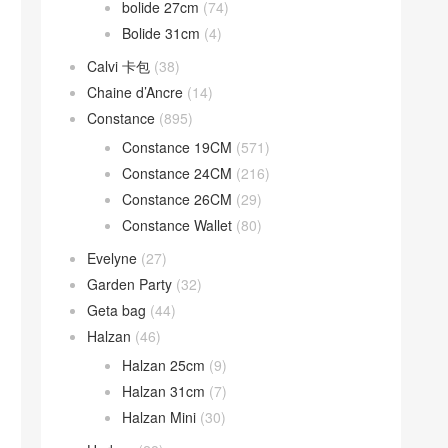
bolide 27cm
(74)
Bolide 31cm
(4)
Calvi 卡包
(38)
Chaine d’Ancre
(14)
Constance
(895)
Constance 19CM
(571)
Constance 24CM
(216)
Constance 26CM
(29)
Constance Wallet
(80)
Evelyne
(27)
Garden Party
(32)
Geta bag
(44)
Halzan
(46)
Halzan 25cm
(9)
Halzan 31cm
(7)
Halzan Mini
(30)