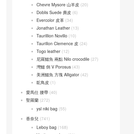
Chevre Mysore 山羊皮
(20)
Doblis Suede 麂皮
(6)
Evercolor 皮革
(34)
Jonathan Leather
(13)
Taurillion Novillo
(10)
Taurillon Clemence 皮
(24)
Togo leather
(12)
尼羅鱷魚 兩點 Nilo crocodile
(27)
灣鱷 倒 V Porosus
(43)
美洲鱷魚 方塊 Alligator
(42)
鴕鳥皮
(1)
愛馬仕 腰帶
(40)
聖羅蘭
(272)
ysl niki bag
(55)
香奈兒
(741)
Leboy bag
(168)