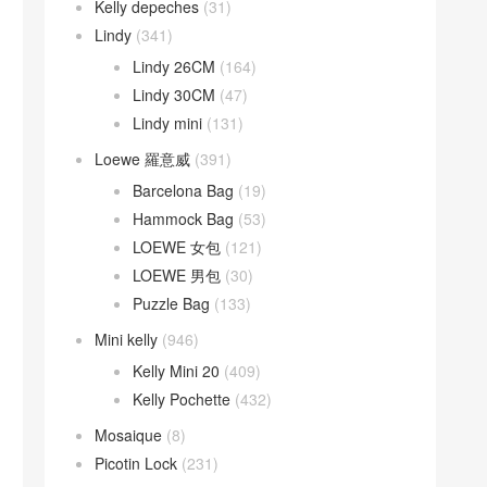
Kelly depeches
(31)
Lindy
(341)
Lindy 26CM
(164)
Lindy 30CM
(47)
Lindy mini
(131)
Loewe 羅意威
(391)
Barcelona Bag
(19)
Hammock Bag
(53)
LOEWE 女包
(121)
LOEWE 男包
(30)
Puzzle Bag
(133)
Mini kelly
(946)
Kelly Mini 20
(409)
Kelly Pochette
(432)
Mosaique
(8)
Picotin Lock
(231)