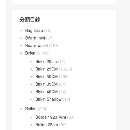
分類目錄
Bag strap
(13)
Béarn mini
(37)
Bearn wallet
(161)
Birkin
(1,945)
Birkin 20cm
(17)
Birkin 25CM
(1,228)
Birkin 30CM
(595)
Birkin 35CM
(84)
Birkin 40CM
(24)
Birkin Shadow
(16)
Bolide
(224)
Bolide 1923 Mini
(93)
Bolide 25cm
(52)