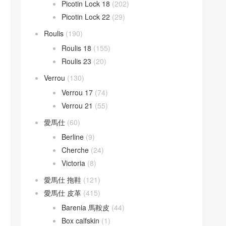
Picotin Lock 18
(202)
Picotin Lock 22
(29)
Roulis
(190)
Roulis 18
(155)
Roulis 23
(20)
Verrou
(130)
Verrou 17
(74)
Verrou 21
(55)
愛馬仕
(60)
Berline
(9)
Cherche
(24)
Victoria
(8)
愛馬仕 拖鞋
(121)
愛馬仕 皮革
(415)
Barenia 馬鞍皮
(44)
Box calfskin
(1)