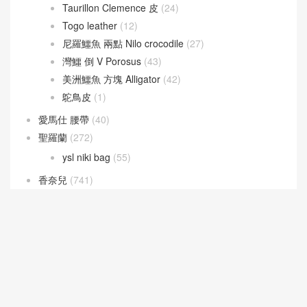
Taurillon Clemence 皮
(24)
Togo leather
(12)
尼羅鱷魚 兩點 Nilo crocodile
(27)
灣鱷 倒 V Porosus
(43)
美洲鱷魚 方塊 Alligator
(42)
鴕鳥皮
(1)
愛馬仕 腰帶
(40)
聖羅蘭
(272)
ysl niki bag
(55)
香奈兒
(741)
Leboy bag
(168)
Vanity case bag
(59)
Woc Wallet
(62)
流浪包
(82)
當季新品
(76)
经典口盖包
(224)