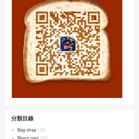
分類目錄
Bag strap
(13)
Béarn mini
(37)