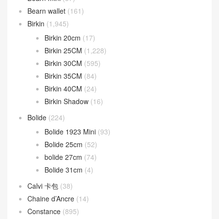
Bearn wallet
(161)
Birkin
(1,945)
Birkin 20cm
(17)
Birkin 25CM
(1,228)
Birkin 30CM
(595)
Birkin 35CM
(84)
Birkin 40CM
(24)
Birkin Shadow
(16)
Bolide
(224)
Bolide 1923 Mini
(93)
Bolide 25cm
(52)
bolide 27cm
(74)
Bolide 31cm
(4)
Calvi 卡包
(38)
Chaine d’Ancre
(14)
Constance
(895)