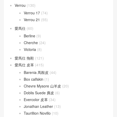
Verrou
(130)
Verrou 17
(74)
Verrou 21
(55)
愛馬仕
(60)
Berline
(9)
Cherche
(24)
Victoria
(8)
愛馬仕 拖鞋
(121)
愛馬仕 皮革
(415)
Barenia 馬鞍皮
(44)
Box calfskin
(1)
Chevre Mysore 山羊皮
(20)
Doblis Suede 麂皮
(6)
Evercolor 皮革
(34)
Jonathan Leather
(13)
Taurillion Novillo
(10)