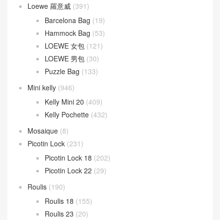
Loewe 羅意威
(391)
Barcelona Bag
(19)
Hammock Bag
(53)
LOEWE 女包
(121)
LOEWE 男包
(30)
Puzzle Bag
(133)
Mini kelly
(946)
Kelly Mini 20
(409)
Kelly Pochette
(432)
Mosaique
(8)
Picotin Lock
(231)
Picotin Lock 18
(202)
Picotin Lock 22
(29)
Roulis
(190)
Roulis 18
(155)
Roulis 23
(20)