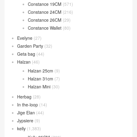
Constance 19CM
(571)
Constance 24CM
(216)
Constance 26CM
(29)
Constance Wallet
(80)
Evelyne
(27)
Garden Party
(32)
Geta bag
(44)
Halzan
(46)
Halzan 25cm
(9)
Halzan 31cm
(7)
Halzan Mini
(30)
Herbag
(28)
In the-loop
(14)
Jige Elan
(44)
Jypsiere
(9)
kelly
(1,383)