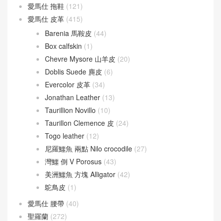
Picotin Lock 18
(202)
Picotin Lock 22
(29)
Roulis
(190)
Roulis 18
(155)
Roulis 23
(20)
Verrou
(130)
Verrou 17
(74)
Verrou 21
(55)
愛馬仕
(60)
Berline
(9)
Cherche
(24)
Victoria
(8)
愛馬仕 拖鞋
(121)
愛馬仕 皮革
(415)
Barenia 馬鞍皮
(44)
Box calfskin
(1)