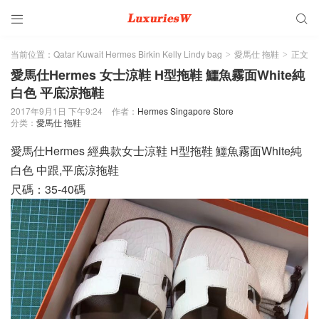


当前位置：
Qatar Kuwait Hermes Birkin Kelly Lindy bag
愛馬仕 拖鞋
正文
>
>
愛馬仕Hermes 女士涼鞋 H型拖鞋 鱷魚霧面White純
白色 平底涼拖鞋
2017年9月1日 下午9:24
作者：
Hermes Singapore Store
分类：
愛馬仕 拖鞋
愛馬仕Hermes 經典款女士涼鞋 H型拖鞋 鱷魚霧面White純
白色 中跟,平底涼拖鞋
尺碼：35-40碼