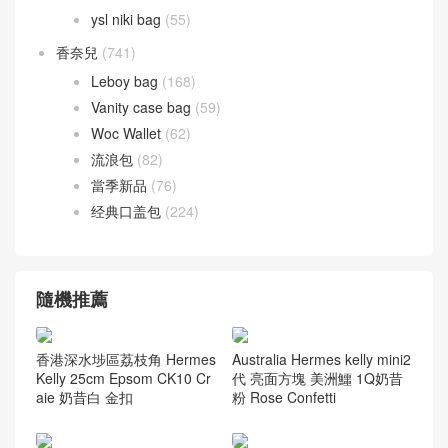
Chevre Mysore 山羊皮
(20)
Doblis Suede 麂皮
(6)
Evercolor 皮革
(34)
Jonathan Leather
(13)
Taurillion Novillo
(10)
Taurillon Clemence 皮
(24)
Togo leather
(12)
尼羅鱷魚 兩點 Nilo crocodile
(27)
灣鱷 倒 V Porosus
(43)
美洲鱷魚 方塊 Alligator
(42)
鴕鳥皮
(1)
愛馬仕 腰帶
(40)
聖羅蘭
(272)
ysl niki bag
(55)
香奈兒
(741)
Leboy bag
(168)