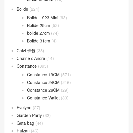
分類目錄
Bag strap
(13)
Béarn mini
(37)
Bearn wallet
(161)
Birkin
(1,945)
Birkin 20cm
(17)
Birkin 25CM
(1,228)
Birkin 30CM
(595)
Birkin 35CM
(84)
Birkin 40CM
(24)
Birkin Shadow
(16)
Bolide
(224)
Bolide 1923 Mini
(93)
Bolide 25cm
(52)