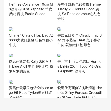
Vanity case bag
(59)
Woc Wallet
(62)
流浪包
(82)
當季新品
(76)
经典口盖包
(224)
隨機推薦
香港深水埗區荔枝角 Hermes
Australia Hermes kelly mini2
Kelly 25cm Epsom CK10 Cr
代 亮面方塊 美洲鱷 1Q奶昔
aie 奶昔白 金扣
粉 Rose Confetti
Hermes Constance 19cm M
愛馬仕凱莉包28價格 Herme
8瀝青灰Griss Asphalte 羊皮
s Kelly 28 Doblis Suede 麂
反絨 麂皮 Boblis Suede
皮 S3 Rose de coeur心紅色
金扣