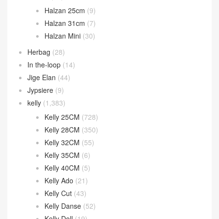
bolide 27cm
(74)
Bolide 31cm
(4)
Calvi 卡包
(38)
Chaine d’Ancre
(14)
Constance
(895)
Constance 19CM
(571)
Constance 24CM
(216)
Constance 26CM
(29)
Constance Wallet
(80)
Evelyne
(27)
Garden Party
(32)
Geta bag
(44)
Halzan
(46)
Halzan 25cm
(9)
Halzan 31cm
(7)
Halzan Mini
(30)