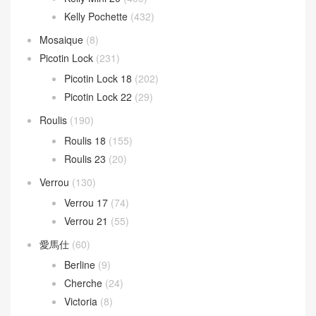
Kelly depeches
(31)
Lindy
(341)
Lindy 26CM
(164)
Lindy 30CM
(47)
Lindy mini
(131)
Loewe 羅意威
(391)
Barcelona Bag
(19)
Hammock Bag
(53)
LOEWE 女包
(121)
LOEWE 男包
(30)
Puzzle Bag
(133)
Mini kelly
(946)
Kelly Mini 20
(409)
Kelly Pochette
(432)
Mosaique
(8)
Picotin Lock
(231)