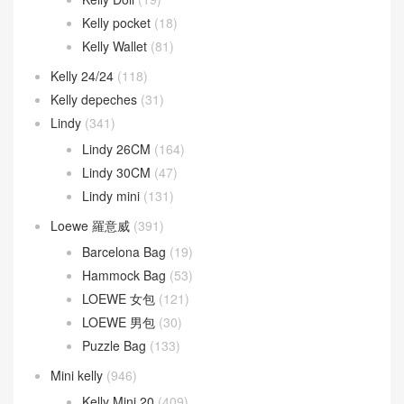
Herbag
(28)
In the-loop
(14)
Jige Elan
(44)
Jypsiere
(9)
kelly
(1,383)
Kelly 25CM
(728)
Kelly 28CM
(350)
Kelly 32CM
(55)
Kelly 35CM
(6)
Kelly 40CM
(5)
Kelly Ado
(21)
Kelly Cut
(43)
Kelly Danse
(52)
Kelly Doll
(19)
Kelly pocket
(18)
Kelly Wallet
(81)
Kelly 24/24
(118)