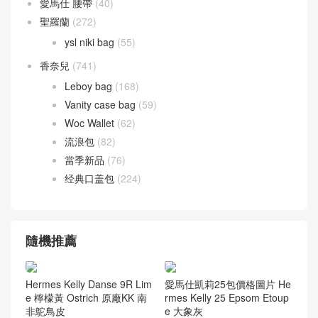
愛馬仕 腰帶
(40)
聖羅蘭
(272)
ysl niki bag
(55)
香奈兒
(741)
Leboy bag
(168)
Vanity case bag
(59)
Woc Wallet
(62)
流浪包
(82)
當季新品
(76)
经典口盖包
(224)
隨機推薦
Hermes Kelly Danse 9R Lim
愛馬仕凱莉25包價格圖片 He
e 檸檬黃 Ostrich 原廠KK 南
rmes Kelly 25 Epsom Etoup
非鴕鳥皮
e 大象灰