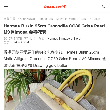


当前位置：
Qatar Kuwait Hermes Birkin Kelly Lindy bag
Birkin
Birkin 25CM
>
>
Hermes Birkin 25cm Crocodile CC80 Griss Pearl
M9 Mimosa 金盞花黃
2017年5月7日 下午1:14
作者：
Hermes Singapore Store
分类：
Birkin 25CM
香港元朗區愛馬仕的鉑金包多少錢 Hermes Birkin 25cm
Matte Alligator Crocodile CC80 Griss Pearl / M9 Mimosa 金
盞花黃 拉絲金扣 Drawing gold button