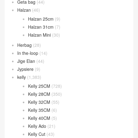
Geta bag
(44)
Halzan
(46)
Halzan 25cm
(9)
Halzan 31cm
(7)
Halzan Mini
(30)
Herbag
(28)
In the-loop
(14)
Jige Elan
(44)
Jypsiere
(9)
kelly
(1,383)
Kelly 25CM
(728)
Kelly 28CM
(350)
Kelly 32CM
(55)
Kelly 35CM
(6)
Kelly 40CM
(5)
Kelly Ado
(21)
Kelly Cut
(43)