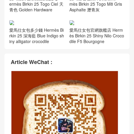
ermès Birkin 25 Togo Ciel 天
mès Birkin 25 Togo M8 Gris
青色 Golden Hardware
Asphalte 瀝青灰
愛馬仕女包多少錢 Hermès Bi
愛馬仕女包官網旗艦店 Herm
rkin 25 深海藍 Blue Indigo sh
ès Birkin 25 Shiny Nilo Croco
iny alligator crocodile
dile F5 Bourgogne
Article WeChat :