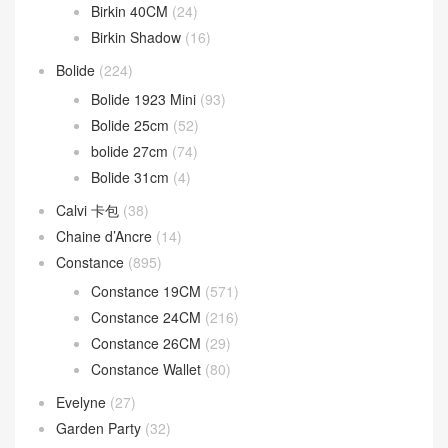
Birkin 40CM
(24)
Birkin Shadow
(16)
Bolide
(224)
Bolide 1923 Mini
(93)
Bolide 25cm
(52)
bolide 27cm
(74)
Bolide 31cm
(4)
Calvi 卡包
(38)
Chaine d’Ancre
(14)
Constance
(895)
Constance 19CM
(571)
Constance 24CM
(216)
Constance 26CM
(29)
Constance Wallet
(80)
Evelyne
(27)
Garden Party
(32)