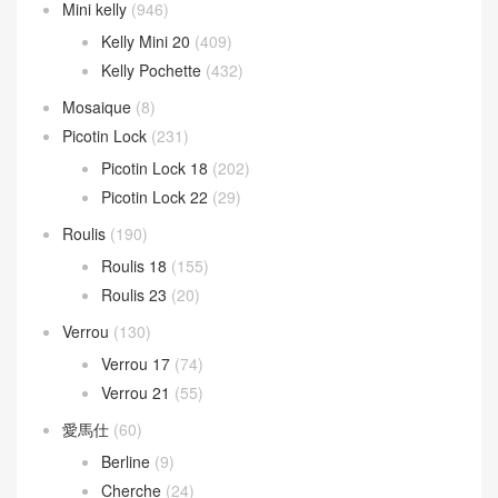
Mini kelly
(946)
Kelly Mini 20
(409)
Kelly Pochette
(432)
Mosaique
(8)
Picotin Lock
(231)
Picotin Lock 18
(202)
Picotin Lock 22
(29)
Roulis
(190)
Roulis 18
(155)
Roulis 23
(20)
Verrou
(130)
Verrou 17
(74)
Verrou 21
(55)
愛馬仕
(60)
Berline
(9)
Cherche
(24)