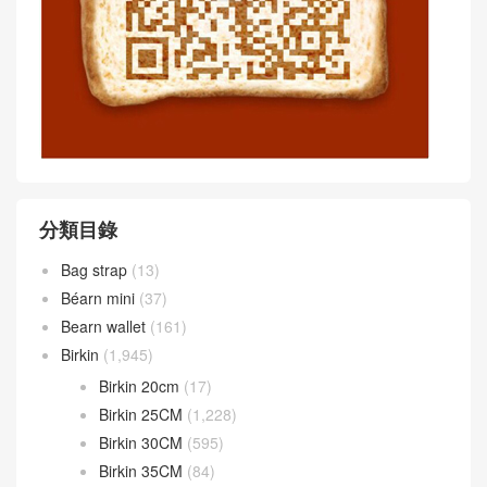
分類目錄
Bag strap
(13)
Béarn mini
(37)
Bearn wallet
(161)
Birkin
(1,945)
Birkin 20cm
(17)
Birkin 25CM
(1,228)
Birkin 30CM
(595)
Birkin 35CM
(84)