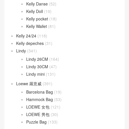
Kelly Danse
(52)
Kelly Doll
(19)
Kelly pocket
(18)
Kelly Wallet
(81)
Kelly 24/24
(118)
Kelly depeches
(31)
Lindy
(341)
Lindy 26CM
(164)
Lindy 30CM
(47)
Lindy mini
(131)
Loewe 羅意威
(391)
Barcelona Bag
(19)
Hammock Bag
(53)
LOEWE 女包
(121)
LOEWE 男包
(30)
Puzzle Bag
(133)