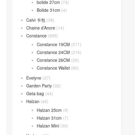
bolide 27cm
(74)
Bolide 31cm
(4)
Calvi 卡包
(38)
Chaine d’Ancre
(14)
Constance
(895)
Constance 19CM
(571)
Constance 24CM
(216)
Constance 26CM
(29)
Constance Wallet
(80)
Evelyne
(27)
Garden Party
(32)
Geta bag
(44)
Halzan
(46)
Halzan 25cm
(9)
Halzan 31cm
(7)
Halzan Mini
(30)