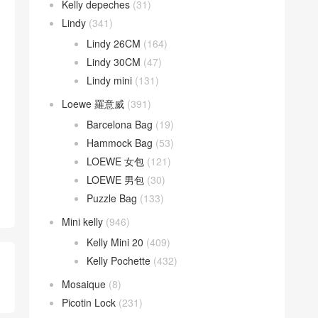
Kelly depeches
(31)
Lindy
(341)
Lindy 26CM
(164)
Lindy 30CM
(47)
Lindy mini
(131)
Loewe 羅意威
(391)
Barcelona Bag
(19)
Hammock Bag
(53)
LOEWE 女包
(121)
LOEWE 男包
(30)
Puzzle Bag
(133)
Mini kelly
(946)
Kelly Mini 20
(409)
Kelly Pochette
(432)
Mosaique
(8)
Picotin Lock
(231)