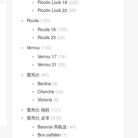
Picotin Lock 18
(202)
Picotin Lock 22
(29)
Roulis
(190)
Roulis 18
(155)
Roulis 23
(20)
Verrou
(130)
Verrou 17
(74)
Verrou 21
(55)
愛馬仕
(60)
Berline
(9)
Cherche
(24)
Victoria
(8)
愛馬仕 拖鞋
(121)
愛馬仕 皮革
(415)
Barenia 馬鞍皮
(44)
Box calfskin
(1)