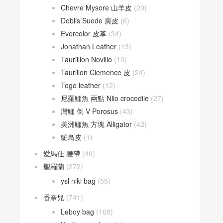
Chevre Mysore 山羊皮
(20)
Doblis Suede 麂皮
(6)
Evercolor 皮革
(34)
Jonathan Leather
(13)
Taurillion Novillo
(10)
Taurillon Clemence 皮
(24)
Togo leather
(12)
尼羅鱷魚 兩點 Nilo crocodile
(27)
灣鱷 倒 V Porosus
(43)
美洲鱷魚 方塊 Alligator
(42)
鴕鳥皮
(1)
愛馬仕 腰帶
(40)
聖羅蘭
(272)
ysl niki bag
(55)
香奈兒
(741)
Leboy bag
(168)