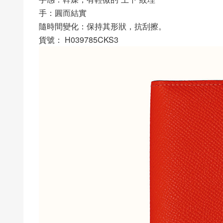
手：圓而結實
隨時間變化：保持其形狀，抗刮擦。
貨號： H039785CKS3