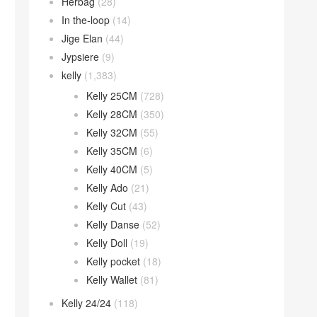
Herbag
(28)
In the-loop
(14)
Jige Elan
(44)
Jypsiere
(9)
kelly
(1,383)
Kelly 25CM
(728)
Kelly 28CM
(350)
Kelly 32CM
(55)
Kelly 35CM
(6)
Kelly 40CM
(5)
Kelly Ado
(21)
Kelly Cut
(43)
Kelly Danse
(52)
Kelly Doll
(19)
Kelly pocket
(18)
Kelly Wallet
(81)
Kelly 24/24
(118)