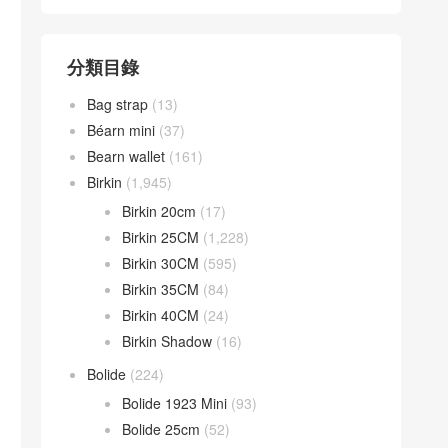
分類目錄
Bag strap
(13)
Béarn mini
(37)
Bearn wallet
(161)
Birkin
(1,945)
Birkin 20cm
(17)
Birkin 25CM
(1,228)
Birkin 30CM
(595)
Birkin 35CM
(84)
Birkin 40CM
(24)
Birkin Shadow
(16)
Bolide
(224)
Bolide 1923 Mini
(93)
Bolide 25cm
(52)