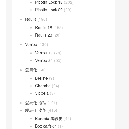
Picotin Lock 18
(202)
Picotin Lock 22
(29)
Roulis
(190)
Roulis 18
(155)
Roulis 23
(20)
Verrou
(130)
Verrou 17
(74)
Verrou 21
(55)
愛馬仕
(60)
Berline
(9)
Cherche
(24)
Victoria
(8)
愛馬仕 拖鞋
(121)
愛馬仕 皮革
(415)
Barenia 馬鞍皮
(44)
Box calfskin
(1)