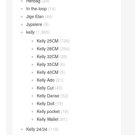
Herbag
(28)
In the-loop
(14)
Jige Elan
(44)
Jypsiere
(9)
kelly
(1,383)
Kelly 25CM
(728)
Kelly 28CM
(350)
Kelly 32CM
(55)
Kelly 35CM
(6)
Kelly 40CM
(5)
Kelly Ado
(21)
Kelly Cut
(43)
Kelly Danse
(52)
Kelly Doll
(19)
Kelly pocket
(18)
Kelly Wallet
(81)
Kelly 24/24
(118)