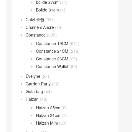
bolide 27cm
(74)
Bolide 31cm
(4)
Calvi 卡包
(38)
Chaine d’Ancre
(14)
Constance
(895)
Constance 19CM
(571)
Constance 24CM
(216)
Constance 26CM
(29)
Constance Wallet
(80)
Evelyne
(27)
Garden Party
(32)
Geta bag
(44)
Halzan
(46)
Halzan 25cm
(9)
Halzan 31cm
(7)
Halzan Mini
(30)