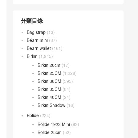
分類目錄
Bag strap
(13)
Béarn mini
(37)
Bearn wallet
(161)
Birkin
(1,945)
Birkin 20cm
(17)
Birkin 25CM
(1,228)
Birkin 30CM
(595)
Birkin 35CM
(84)
Birkin 40CM
(24)
Birkin Shadow
(16)
Bolide
(224)
Bolide 1923 Mini
(93)
Bolide 25cm
(52)