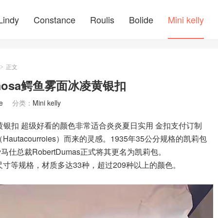
Lindy
Constance
Roulis
Bolide
Mini kelly
正文
>
Mimosa鳄鱼雾面冰凌黄银扣
e
分类：
Mini kelly
鱼雾面冰凌黄银扣 超级好看的颜色非常适合炎炎夏日实用 金扣支付订制
autacourroies）而来的灵感。1935年35公分规格的凯莉包
仕总裁RobertDumas正式将其更名为凯莉包。
你尺寸等规格，材质多达33种，超过209种以上的颜色。