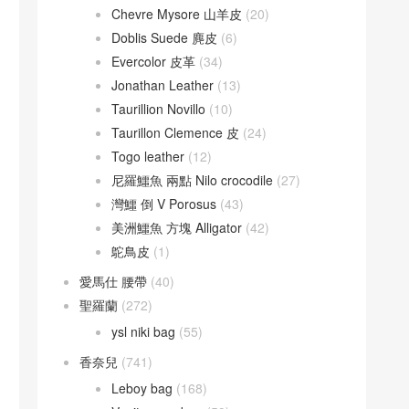
Chevre Mysore 山羊皮
(20)
Doblis Suede 麂皮
(6)
Evercolor 皮革
(34)
Jonathan Leather
(13)
Taurillion Novillo
(10)
Taurillon Clemence 皮
(24)
Togo leather
(12)
尼羅鱷魚 兩點 Nilo crocodile
(27)
灣鱷 倒 V Porosus
(43)
美洲鱷魚 方塊 Alligator
(42)
鴕鳥皮
(1)
愛馬仕 腰帶
(40)
聖羅蘭
(272)
ysl niki bag
(55)
香奈兒
(741)
Leboy bag
(168)