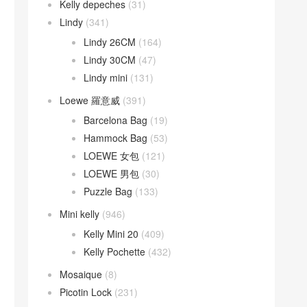
Kelly depeches
(31)
Lindy
(341)
Lindy 26CM
(164)
Lindy 30CM
(47)
Lindy mini
(131)
Loewe 羅意威
(391)
Barcelona Bag
(19)
Hammock Bag
(53)
LOEWE 女包
(121)
LOEWE 男包
(30)
Puzzle Bag
(133)
Mini kelly
(946)
Kelly Mini 20
(409)
Kelly Pochette
(432)
Mosaique
(8)
Picotin Lock
(231)