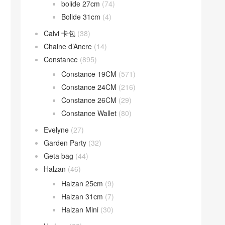
bolide 27cm
(74)
Bolide 31cm
(4)
Calvi 卡包
(38)
Chaine d’Ancre
(14)
Constance
(895)
Constance 19CM
(571)
Constance 24CM
(216)
Constance 26CM
(29)
Constance Wallet
(80)
Evelyne
(27)
Garden Party
(32)
Geta bag
(44)
Halzan
(46)
Halzan 25cm
(9)
Halzan 31cm
(7)
Halzan Mini
(30)