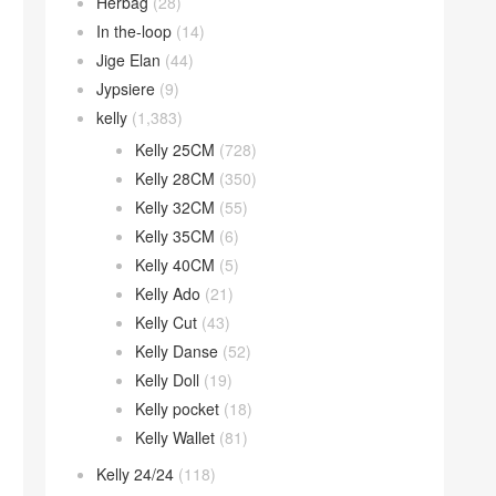
Herbag
(28)
In the-loop
(14)
Jige Elan
(44)
Jypsiere
(9)
kelly
(1,383)
Kelly 25CM
(728)
Kelly 28CM
(350)
Kelly 32CM
(55)
Kelly 35CM
(6)
Kelly 40CM
(5)
Kelly Ado
(21)
Kelly Cut
(43)
Kelly Danse
(52)
Kelly Doll
(19)
Kelly pocket
(18)
Kelly Wallet
(81)
Kelly 24/24
(118)