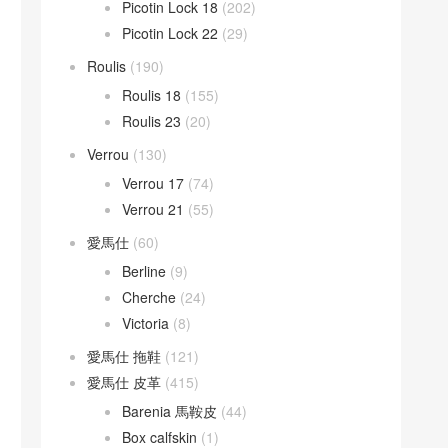
Picotin Lock 18
(202)
Picotin Lock 22
(29)
Roulis
(190)
Roulis 18
(155)
Roulis 23
(20)
Verrou
(130)
Verrou 17
(74)
Verrou 21
(55)
愛馬仕
(60)
Berline
(9)
Cherche
(24)
Victoria
(8)
愛馬仕 拖鞋
(121)
愛馬仕 皮革
(415)
Barenia 馬鞍皮
(44)
Box calfskin
(1)