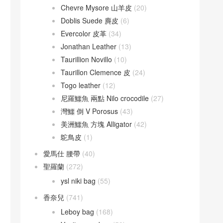
Chevre Mysore 山羊皮
(20)
Doblis Suede 麂皮
(6)
Evercolor 皮革
(34)
Jonathan Leather
(13)
Taurillion Novillo
(10)
Taurillon Clemence 皮
(24)
Togo leather
(12)
尼羅鱷魚 兩點 Nilo crocodile
(27)
灣鱷 倒 V Porosus
(43)
美洲鱷魚 方塊 Alligator
(42)
鴕鳥皮
(1)
愛馬仕 腰帶
(40)
聖羅蘭
(272)
ysl niki bag
(55)
香奈兒
(741)
Leboy bag
(168)