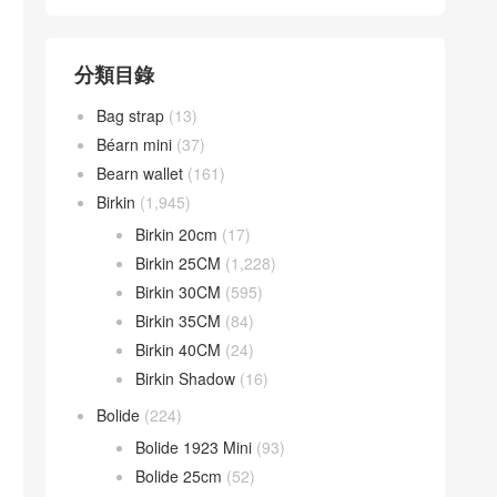
分類目錄
Bag strap
(13)
Béarn mini
(37)
Bearn wallet
(161)
Birkin
(1,945)
Birkin 20cm
(17)
Birkin 25CM
(1,228)
Birkin 30CM
(595)
Birkin 35CM
(84)
Birkin 40CM
(24)
Birkin Shadow
(16)
Bolide
(224)
Bolide 1923 Mini
(93)
Bolide 25cm
(52)