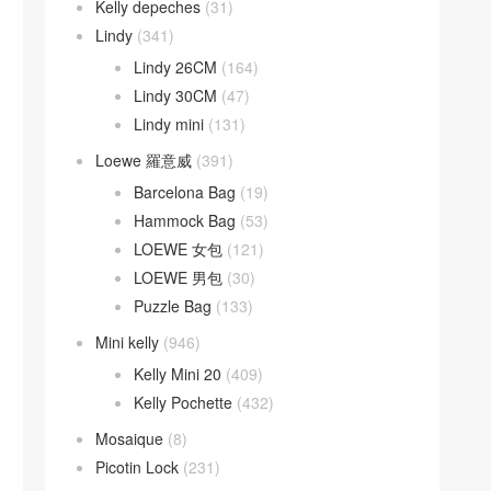
Kelly depeches
(31)
Lindy
(341)
Lindy 26CM
(164)
Lindy 30CM
(47)
Lindy mini
(131)
Loewe 羅意威
(391)
Barcelona Bag
(19)
Hammock Bag
(53)
LOEWE 女包
(121)
LOEWE 男包
(30)
Puzzle Bag
(133)
Mini kelly
(946)
Kelly Mini 20
(409)
Kelly Pochette
(432)
Mosaique
(8)
Picotin Lock
(231)