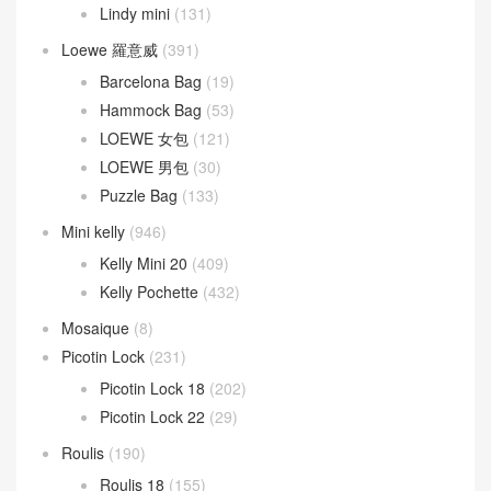
Lindy mini
(131)
Loewe 羅意威
(391)
Barcelona Bag
(19)
Hammock Bag
(53)
LOEWE 女包
(121)
LOEWE 男包
(30)
Puzzle Bag
(133)
Mini kelly
(946)
Kelly Mini 20
(409)
Kelly Pochette
(432)
Mosaique
(8)
Picotin Lock
(231)
Picotin Lock 18
(202)
Picotin Lock 22
(29)
Roulis
(190)
Roulis 18
(155)