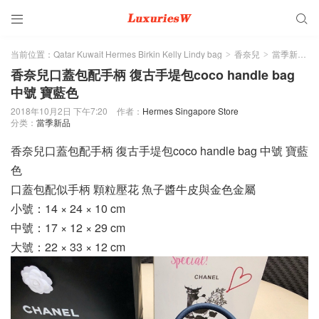


当前位置：
Qatar Kuwait Hermes Birkin Kelly Lindy bag
香奈兒
當季新品
>
>
>
香奈兒口蓋包配手柄 復古手堤包coco handle bag
中號 寶藍色
2018年10月2日 下午7:20
作者：
Hermes Singapore Store
分类：
當季新品
香奈兒口蓋包配手柄 復古手堤包coco handle bag 中號 寶藍
色
口蓋包配似手柄 顆粒壓花 魚子醬牛皮與金色金屬
小號：14 × 24 × 10 cm
中號：17 × 12 × 29 cm
大號：22 × 33 × 12 cm