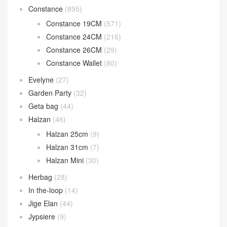
Constance
(895)
Constance 19CM
(571)
Constance 24CM
(216)
Constance 26CM
(29)
Constance Wallet
(80)
Evelyne
(27)
Garden Party
(32)
Geta bag
(44)
Halzan
(46)
Halzan 25cm
(9)
Halzan 31cm
(7)
Halzan Mini
(30)
Herbag
(28)
In the-loop
(14)
Jige Elan
(44)
Jypsiere
(9)