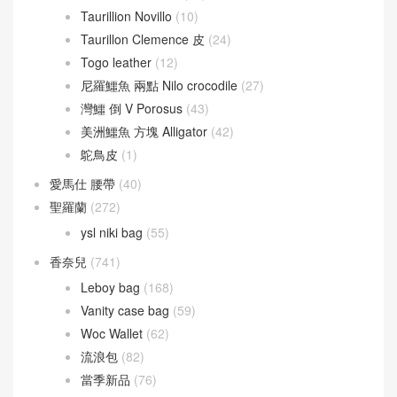
Taurillion Novillo
(10)
Taurillon Clemence 皮
(24)
Togo leather
(12)
尼羅鱷魚 兩點 Nilo crocodile
(27)
灣鱷 倒 V Porosus
(43)
美洲鱷魚 方塊 Alligator
(42)
鴕鳥皮
(1)
愛馬仕 腰帶
(40)
聖羅蘭
(272)
ysl niki bag
(55)
香奈兒
(741)
Leboy bag
(168)
Vanity case bag
(59)
Woc Wallet
(62)
流浪包
(82)
當季新品
(76)