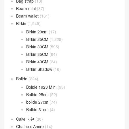
Bag strap
(13)
Béarn mini
(37)
Bearn wallet
(161)
Birkin
(1,945)
Birkin 20cm
(17)
Birkin 25CM
(1,228)
Birkin 30CM
(595)
Birkin 35CM
(84)
Birkin 40CM
(24)
Birkin Shadow
(16)
Bolide
(224)
Bolide 1923 Mini
(93)
Bolide 25cm
(52)
bolide 27cm
(74)
Bolide 31cm
(4)
Calvi 卡包
(38)
Chaine d’Ancre
(14)