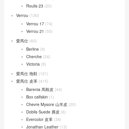
Roulis 23
(20)
Verrou
(130)
Verrou 17
(74)
Verrou 21
(55)
愛馬仕
(60)
Berline
(9)
Cherche
(24)
Victoria
(8)
愛馬仕 拖鞋
(121)
愛馬仕 皮革
(415)
Barenia 馬鞍皮
(44)
Box calfskin
(1)
Chevre Mysore 山羊皮
(20)
Doblis Suede 麂皮
(6)
Evercolor 皮革
(34)
Jonathan Leather
(13)