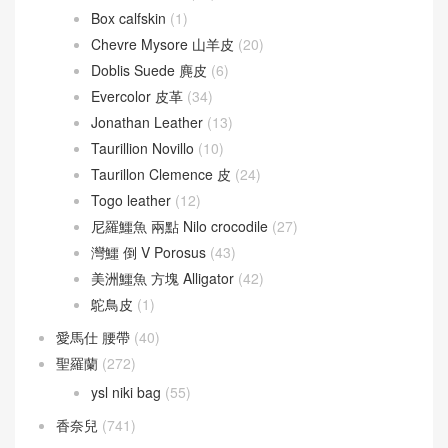
愛馬仕
(60)
Berline
(9)
Cherche
(24)
Victoria
(8)
愛馬仕 拖鞋
(121)
愛馬仕 皮革
(415)
Barenia 馬鞍皮
(44)
Box calfskin
(1)
Chevre Mysore 山羊皮
(20)
Doblis Suede 麂皮
(6)
Evercolor 皮革
(34)
Jonathan Leather
(13)
Taurillion Novillo
(10)
Taurillon Clemence 皮
(24)
Togo leather
(12)
尼羅鱷魚 兩點 Nilo crocodile
(27)
灣鱷 倒 V Porosus
(43)