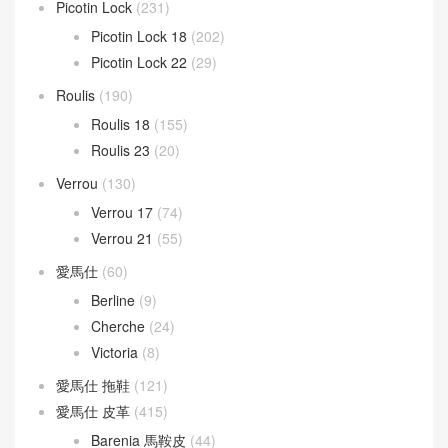
LOEWE 男包
(30)
Puzzle Bag
(133)
Mini kelly
(946)
Kelly Mini 20
(409)
Kelly Pochette
(432)
Mosaique
(8)
Picotin Lock
(231)
Picotin Lock 18
(202)
Picotin Lock 22
(29)
Roulis
(190)
Roulis 18
(155)
Roulis 23
(20)
Verrou
(130)
Verrou 17
(74)
Verrou 21
(55)