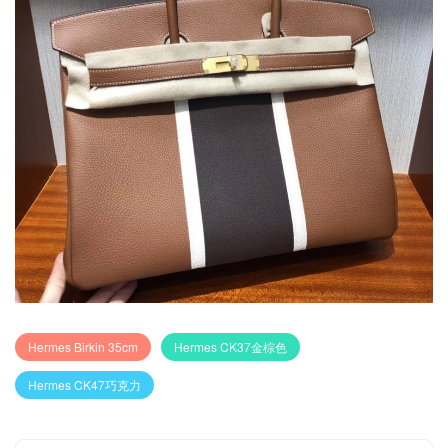
Hermes Birkin 35cm
Hermes CK37金棕色
Hermes CK47巧克力