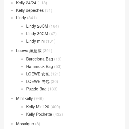
Kelly 40CM
(5)
Kelly Ado
(21)
Kelly Cut
(43)
Kelly Danse
(52)
Kelly Doll
(19)
Kelly pocket
(18)
Kelly Wallet
(81)
Kelly 24/24
(118)
Kelly depeches
(31)
Lindy
(341)
Lindy 26CM
(164)
Lindy 30CM
(47)
Lindy mini
(131)
Loewe 羅意威
(391)
Barcelona Bag
(19)
Hammock Bag
(53)
LOEWE 女包
(121)