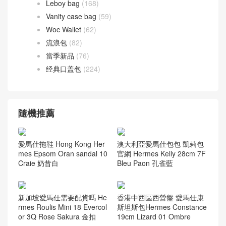
美洲鱷魚 方塊 Alligator
(42)
鴕鳥皮
(1)
愛馬仕 腰帶
(40)
聖羅蘭
(272)
ysl niki bag
(55)
香奈兒
(741)
Leboy bag
(168)
Vanity case bag
(59)
Woc Wallet
(62)
流浪包
(82)
當季新品
(76)
经典口盖包
(224)
隨機推薦