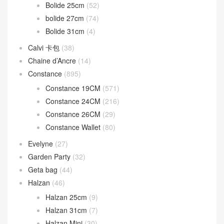
Birkin 25CM
(1,228)
Birkin 30CM
(595)
Birkin 35CM
(84)
Birkin 40CM
(24)
Birkin Shadow
(16)
Bolide
(224)
Bolide 1923 Mini
(93)
Bolide 25cm
(52)
bolide 27cm
(74)
Bolide 31cm
(4)
Calvi 卡包
(38)
Chaine d’Ancre
(14)
Constance
(895)
Constance 19CM
(571)
Constance 24CM
(216)
Constance 26CM
(29)
Constance Wallet
(80)