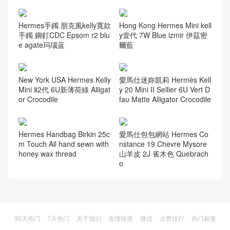
愛馬仕拖鞋 Hong Kong Her
澳大利亞愛馬仕包包 凱莉包
mes Epsom Oran sandal 10
官網 Hermes Kelly 28cm 7F
Craie 奶昔白
Bleu Paon 孔雀藍
新加坡愛馬仕需要配貨嗎 He
香港中西區西營盤 愛馬仕康
rmes Roulis Mini 18 Evercol
斯坦斯包Hermes Constance
or 3Q Rose Sakura 金扣
19cm Lizard 01 Ombre
Hermes手鐲 朋克風kelly寬款
Hong Kong Hermes Mini kell
手鐲 鉚釘CDC Epsom r2 blu
y壹代 7W Blue izmir 伊茲密
e agate玛瑙蓝
爾藍
New York USA Hermes Kelly
愛馬仕迷妳凱莉 Hermès Kell
Mini Ⅱ2代 6U新薄荷綠 Alligat
y 20 Mini II Sellier 6U Vert D
or Crocodile
fau Matte Alligator Crocodile
Hermes Handbag Birkin 25c
愛馬仕包包網站 Hermes Co