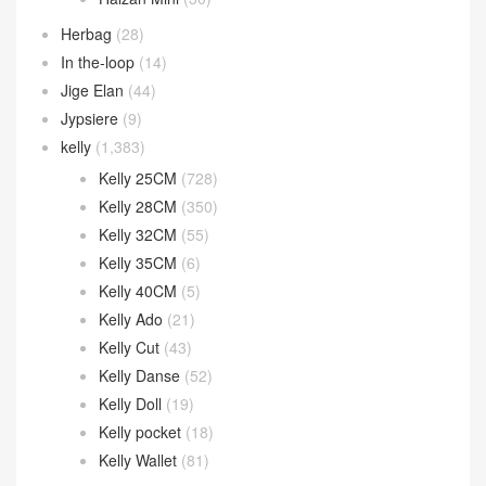
Evelyne
(27)
Garden Party
(32)
Geta bag
(44)
Halzan
(46)
Halzan 25cm
(9)
Halzan 31cm
(7)
Halzan Mini
(30)
Herbag
(28)
In the-loop
(14)
Jige Elan
(44)
Jypsiere
(9)
kelly
(1,383)
Kelly 25CM
(728)
Kelly 28CM
(350)
Kelly 32CM
(55)
Kelly 35CM
(6)