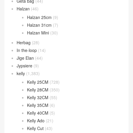
Geta bag
(44)
Halzan
(46)
Halzan 25cm
(9)
Halzan 31cm
(7)
Halzan Mini
(30)
Herbag
(28)
In the-loop
(14)
Jige Elan
(44)
Jypsiere
(9)
kelly
(1,383)
Kelly 25CM
(728)
Kelly 28CM
(350)
Kelly 32CM
(55)
Kelly 35CM
(6)
Kelly 40CM
(5)
Kelly Ado
(21)
Kelly Cut
(43)