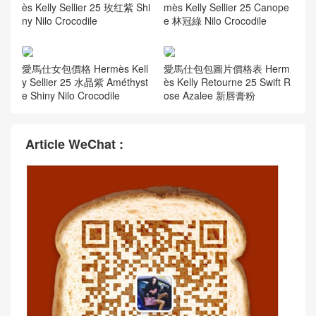
ès Kelly Sellier 25 玫红紫 Shi
mès Kelly Sellier 25 Canope
ny Nilo Crocodile
e 林冠綠 Nilo Crocodile
愛馬仕女包價格 Hermès Kell
愛馬仕包包圖片價格表 Herm
y Sellier 25 水晶紫 Améthyst
ès Kelly Retourne 25 Swift R
e Shiny Nilo Crocodile
ose Azalee 新唇膏粉
Article WeChat :