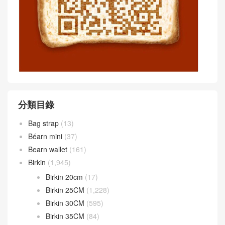
分類目錄
Bag strap
(13)
Béarn mini
(37)
Bearn wallet
(161)
Birkin
(1,945)
Birkin 20cm
(17)
Birkin 25CM
(1,228)
Birkin 30CM
(595)
Birkin 35CM
(84)