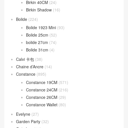
Birkin 40CM
(24)
Birkin Shadow
(16)
Bolide
(224)
Bolide 1923 Mini
(93)
Bolide 25cm
(52)
bolide 27cm
(74)
Bolide 31cm
(4)
Calvi 卡包
(38)
Chaine d’Ancre
(14)
Constance
(895)
Constance 19CM
(571)
Constance 24CM
(216)
Constance 26CM
(29)
Constance Wallet
(80)
Evelyne
(27)
Garden Party
(32)