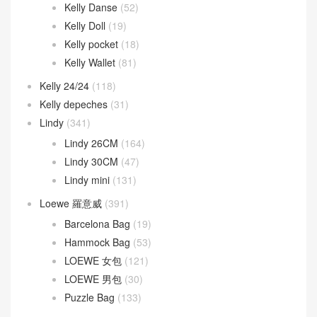
Kelly Danse
(52)
Kelly Doll
(19)
Kelly pocket
(18)
Kelly Wallet
(81)
Kelly 24/24
(118)
Kelly depeches
(31)
Lindy
(341)
Lindy 26CM
(164)
Lindy 30CM
(47)
Lindy mini
(131)
Loewe 羅意威
(391)
Barcelona Bag
(19)
Hammock Bag
(53)
LOEWE 女包
(121)
LOEWE 男包
(30)
Puzzle Bag
(133)