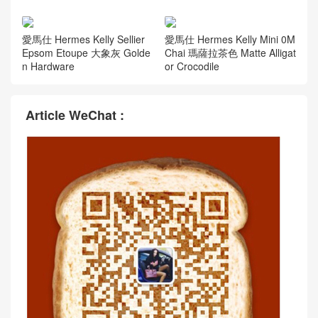
Hermes Kelly Sellier 20 Chev
愛馬仕 Hermes Kelly Sellier
re CK41 Havane哈瓦那咖啡
Epsom Craie 奶昔白/Noir 黑
色内拼柠檬黄磨砂银扣
色 Silver Hardware
愛馬仕 Hermes Kelly Sellier
愛馬仕 Hermes Kelly Sellier
Chevre Gris Perle 珍珠灰/Gri
Chevre 0T MUSHROOM 蘑
s Tourterelle 斑鳩灰
菇色 Golden Hardware
愛馬仕 Hermes Kelly Sellier
愛馬仕 Hermes Kelly Mini 0M
Epsom Etoupe 大象灰 Golde
Chai 瑪薩拉茶色 Matte Alligat
n Hardware
or Crocodile
Article WeChat :