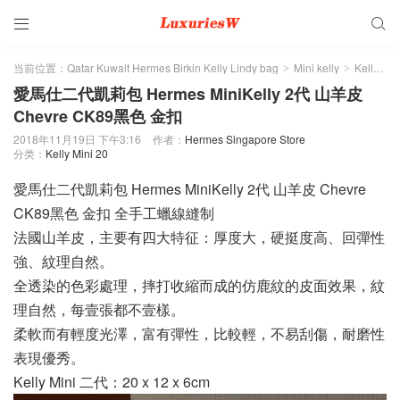


当前位置：
Qatar Kuwait Hermes Birkin Kelly Lindy bag
Mini kelly
Kelly Mini 20
>
>
愛馬仕二代凱莉包 Hermes MiniKelly 2代 山羊皮
Chevre CK89黑色 金扣
2018年11月19日 下午3:16
作者：
Hermes Singapore Store
分类：
Kelly Mini 20
愛馬仕二代凱莉包 Hermes MiniKelly 2代 山羊皮 Chevre
CK89黑色 金扣 全手工蠟線縫制
法國山羊皮，主要有四大特征：厚度大，硬挺度高、回彈性
強、紋理自然。
全透染的色彩處理，摔打收縮而成的仿鹿紋的皮面效果，紋
理自然，每壹張都不壹樣。
柔軟而有輕度光澤，富有彈性，比較輕，不易刮傷，耐磨性
表現優秀。
Kelly Mini 二代：20 x 12 x 6cm