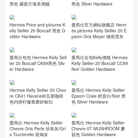
黑色 Silver Hardware
愛馬仕新加坡價格 Singapore
Hermes MiniKelly 2代 CK89
黑色 霧面方塊美洲鱷
Hermès Price and pictures K
愛馬仕官方網站旗艦店 Herm
elly Sellier 20 Boxcalf 黑色 G
ès pictures Kelly Sellier 20 E
olden Hardware
psom Gris Meyer 積雨雲灰
愛馬仕包包 Hermes Kelly Sell
愛馬仕女包Kelly價格 Hermes
ier 20 Boxcalf CK89黑色 Silv
Kelly Sellier 20 Boxcalf CC89
er Hardware
Noir Golden Hardware