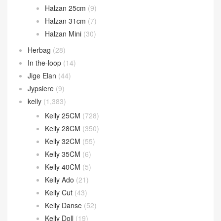
Constance 26CM
(29)
Constance Wallet
(80)
Evelyne
(27)
Garden Party
(32)
Geta bag
(44)
Halzan
(46)
Halzan 25cm
(9)
Halzan 31cm
(7)
Halzan Mini
(30)
Herbag
(28)
In the-loop
(14)
Jige Elan
(44)
Jypsiere
(9)
kelly
(1,383)
Kelly 25CM
(728)
Kelly 28CM
(350)