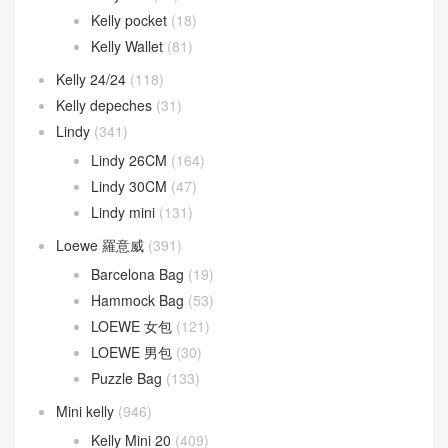
Kelly 32CM
(55)
Kelly 35CM
(6)
Kelly 40CM
(5)
Kelly Ado
(21)
Kelly Cut
(43)
Kelly Danse
(52)
Kelly Doll
(19)
Kelly pocket
(18)
Kelly Wallet
(81)
Kelly 24/24
(118)
Kelly depeches
(31)
Lindy
(341)
Lindy 26CM
(164)
Lindy 30CM
(47)
Lindy mini
(131)
Loewe 羅意威
(391)
Barcelona Bag
(19)