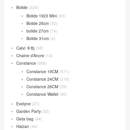
Birkin 20cm
(17)
Birkin 25CM
(1,228)
Birkin 30CM
(595)
Birkin 35CM
(84)
Birkin 40CM
(24)
Birkin Shadow
(16)
Bolide
(224)
Bolide 1923 Mini
(93)
Bolide 25cm
(52)
bolide 27cm
(74)
Bolide 31cm
(4)
Calvi 卡包
(38)
Chaine d’Ancre
(14)
Constance
(895)
Constance 19CM
(571)
Constance 24CM
(216)