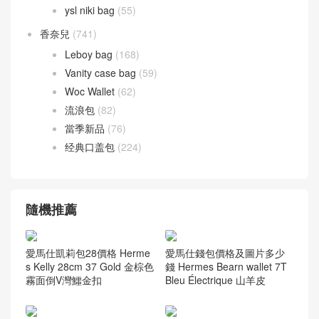
尼羅鱷魚 兩點 Nilo crocodile
(27)
灣鱷 倒 V Porosus
(43)
美洲鱷魚 方塊 Alligator
(42)
鴕鳥皮
(1)
愛馬仕 腰帶
(40)
聖羅蘭
(272)
ysl niki bag
(55)
香奈兒
(741)
Leboy bag
(168)
Vanity case bag
(59)
Woc Wallet
(62)
流浪包
(82)
當季新品
(76)
经典口盖包
(224)