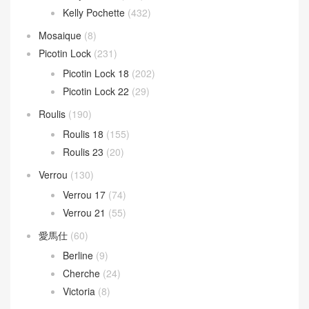
Hammock Bag
(53)
LOEWE 女包
(121)
LOEWE 男包
(30)
Puzzle Bag
(133)
Mini kelly
(946)
Kelly Mini 20
(409)
Kelly Pochette
(432)
Mosaique
(8)
Picotin Lock
(231)
Picotin Lock 18
(202)
Picotin Lock 22
(29)
Roulis
(190)
Roulis 18
(155)
Roulis 23
(20)
Verrou
(130)