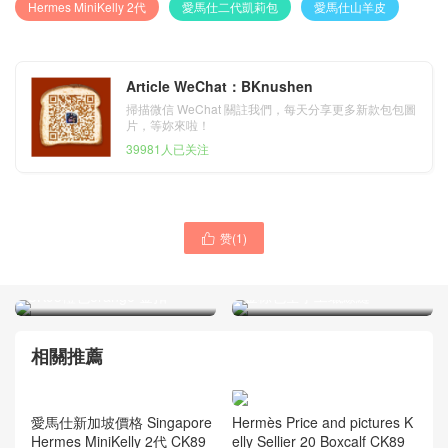
Hermes MiniKelly 2代
愛馬仕二代凱莉包
愛馬仕山羊皮
Article WeChat：BKnushen
掃描微信 WeChat 關註我們，每天分享更多新款包包圖
片，等妳來啦！
39981人已关注
赞(
1
)

愛馬仕鉑金 Hermes Birkin
Hermes Lindy 30CM Bag
25cm Bag Togo小牛皮
禦用原廠Togo小牛皮 CK37
CK93橙色orange 金扣
金棕色全手工蠟線縫
相關推薦
Hermès Price and pictures K
elly Sellier 20 Boxcalf CK89