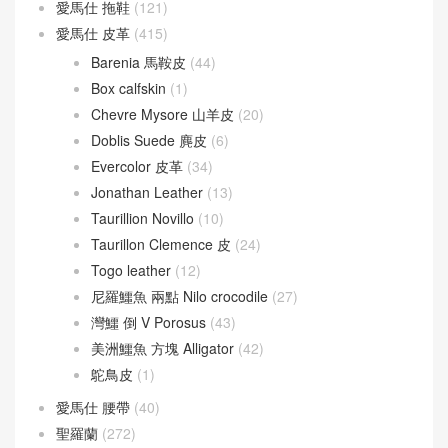
Verrou 17
(74)
Verrou 21
(55)
愛馬仕
(60)
Berline
(9)
Cherche
(24)
Victoria
(8)
愛馬仕 拖鞋
(121)
愛馬仕 皮革
(415)
Barenia 馬鞍皮
(44)
Box calfskin
(1)
Chevre Mysore 山羊皮
(20)
Doblis Suede 麂皮
(6)
Evercolor 皮革
(34)
Jonathan Leather
(13)
Taurillion Novillo
(10)
Taurillon Clemence 皮
(24)
Togo leather
(12)