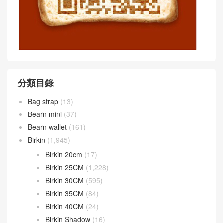
分類目錄
Bag strap
(13)
Béarn mini
(37)
Bearn wallet
(161)
Birkin
(1,945)