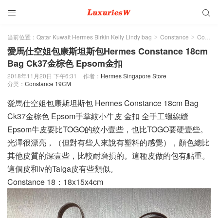


当前位置：
Qatar Kuwait Hermes Birkin Kelly Lindy bag
Constance
Constance 19CM
>
>
愛馬仕空姐包康斯坦斯包Hermes Constance 18cm
Bag Ck37金棕色 Epsom金扣
2018年11月20日 下午6:31
作者：
Hermes Singapore Store
分类：
Constance 19CM
愛馬仕空姐包康斯坦斯包 Hermes Constance 18cm Bag
Ck37金棕色 Epsom手掌紋小牛皮 金扣 全手工蠟線縫
Epsom牛皮要比TOGO的紋小壹些，也比TOGO要硬壹些。
光澤很漂亮，（但對有些人來說有塑料的感覺），顏色總比
其他皮質的深壹些，比較耐磨損的。這種皮做的包有點重。
這個皮和lv的Taiga皮有些類似。
Constance 18：18x15x4cm