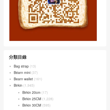
分類目錄
Bag strap
(13)
Béarn mini
(37)
Bearn wallet
(161)
Birkin
(1,945)
Birkin 20cm
(17)
Birkin 25CM
(1,228)
Birkin 30CM
(595)