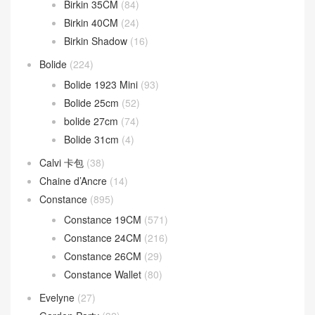
Birkin 35CM
(84)
Birkin 40CM
(24)
Birkin Shadow
(16)
Bolide
(224)
Bolide 1923 Mini
(93)
Bolide 25cm
(52)
bolide 27cm
(74)
Bolide 31cm
(4)
Calvi 卡包
(38)
Chaine d’Ancre
(14)
Constance
(895)
Constance 19CM
(571)
Constance 24CM
(216)
Constance 26CM
(29)
Constance Wallet
(80)
Evelyne
(27)