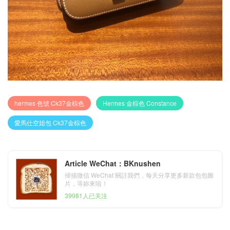
hermes 色號 Ck37金棕色
Hermes 金棕色 Constance
愛馬仕空姐包 Ck37金棕色
Article WeChat：BKnushen
掃描微信 WeChat 關註我們，每天分享更多新款包包圖
片，等妳來啦！
39981人已关注