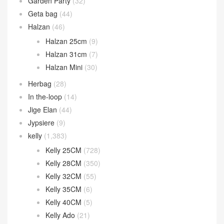
Garden Party
(32)
Geta bag
(44)
Halzan
(46)
Halzan 25cm
(9)
Halzan 31cm
(7)
Halzan Mini
(30)
Herbag
(28)
In the-loop
(14)
Jige Elan
(44)
Jypsiere
(9)
kelly
(1,383)
Kelly 25CM
(728)
Kelly 28CM
(350)
Kelly 32CM
(55)
Kelly 35CM
(6)
Kelly 40CM
(5)
Kelly Ado
(21)