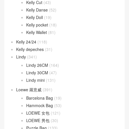
Kelly Cut
(43)
Kelly Danse
(52)
Kelly Doll
(19)
Kelly pocket
(18)
Kelly Wallet
(81)
Kelly 24/24
(118)
Kelly depeches
(31)
Lindy
(341)
Lindy 26CM
(164)
Lindy 30CM
(47)
Lindy mini
(131)
Loewe 羅意威
(391)
Barcelona Bag
(19)
Hammock Bag
(53)
LOEWE 女包
(121)
LOEWE 男包
(30)
Puzzle Bag
(133)