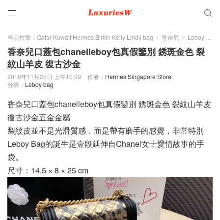


当前位置：
Qatar Kuwait Hermes Birkin Kelly Lindy bag
香奈兒
Leboy bag
>
>
香奈兒口蓋包chanelleboy包真假鑒別 銹斑金色 裂
紋山羊皮 復古沙金
2018年11月25日 上午10:29
作者：
Hermes Singapore Store
分类：
Leboy bag
香奈兒口蓋包chanelleboy包真假鑒別 銹斑金色 裂紋山羊皮
復古沙金五金金屬
裂紋皮並不是光滑質感，而是帶有磨手的感覺，非常特別
Leboy Bag的誕生是壹段延伸自Chanel女士愛情故事的手
袋。
尺寸：14.5 × 8 × 25 cm