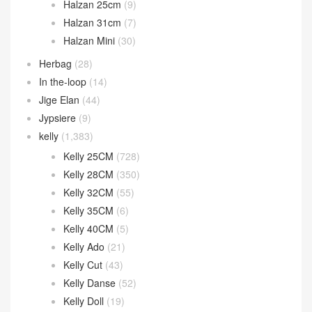
Constance Wallet
(80)
Evelyne
(27)
Garden Party
(32)
Geta bag
(44)
Halzan
(46)
Halzan 25cm
(9)
Halzan 31cm
(7)
Halzan Mini
(30)
Herbag
(28)
In the-loop
(14)
Jige Elan
(44)
Jypsiere
(9)
kelly
(1,383)
Kelly 25CM
(728)
Kelly 28CM
(350)
Kelly 32CM
(55)
Kelly 35CM
(6)