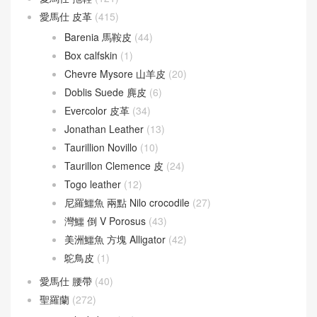
愛馬仕
(60)
Berline
(9)
Cherche
(24)
Victoria
(8)
愛馬仕 拖鞋
(121)
愛馬仕 皮革
(415)
Barenia 馬鞍皮
(44)
Box calfskin
(1)
Chevre Mysore 山羊皮
(20)
Doblis Suede 麂皮
(6)
Evercolor 皮革
(34)
Jonathan Leather
(13)
Taurillion Novillo
(10)
Taurillon Clemence 皮
(24)
Togo leather
(12)
尼羅鱷魚 兩點 Nilo crocodile
(27)
灣鱷 倒 V Porosus
(43)