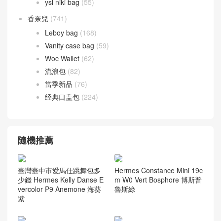
美洲鱷魚 方塊 Alligator
(42)
鴕鳥皮
(1)
愛馬仕 腰帶
(40)
聖羅蘭
(272)
ysl niki bag
(55)
香奈兒
(741)
Leboy bag
(168)
Vanity case bag
(59)
Woc Wallet
(62)
流浪包
(82)
當季新品
(76)
经典口盖包
(224)
隨機推薦