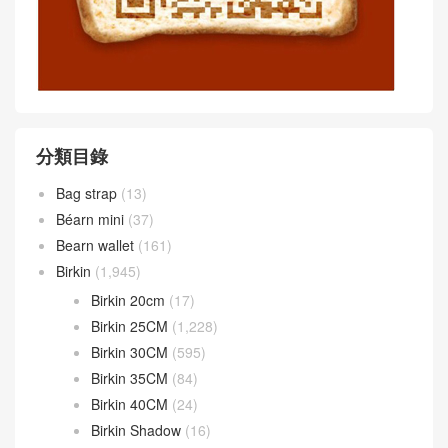
分類目錄
Bag strap
(13)
Béarn mini
(37)
Bearn wallet
(161)
Birkin
(1,945)
Birkin 20cm
(17)