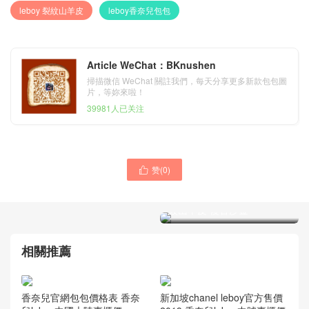
leboy 裂紋山羊皮
leboy香奈兒包包
Article WeChat：BKnushen
掃描微信 WeChat 關註我們，每天分享更多新款包包圖
片，等妳來啦！
39981人已关注
赞(
0
)

香奈兒口蓋包玫瑰金色
chanelleboy包真假鑒別 裂
紋山羊皮 復古沙金
香奈兒口蓋包leboy中號 香
芋紫色 INCAS 胎牛皮 荔枝
紋皮 復古沙金