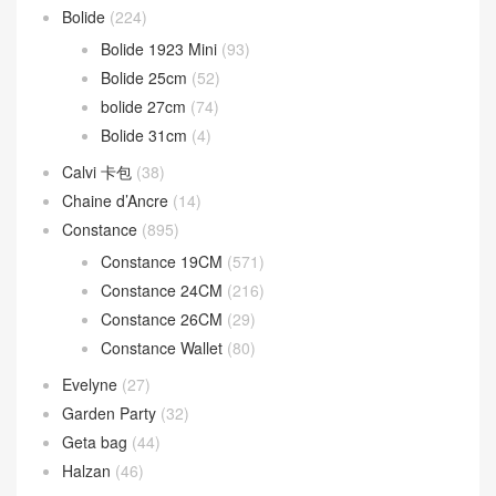
Birkin 25CM
(1,228)
Birkin 30CM
(595)
Birkin 35CM
(84)
Birkin 40CM
(24)
Birkin Shadow
(16)
Bolide
(224)
Bolide 1923 Mini
(93)
Bolide 25cm
(52)
bolide 27cm
(74)
Bolide 31cm
(4)
Calvi 卡包
(38)
Chaine d’Ancre
(14)
Constance
(895)
Constance 19CM
(571)
Constance 24CM
(216)
Constance 26CM
(29)