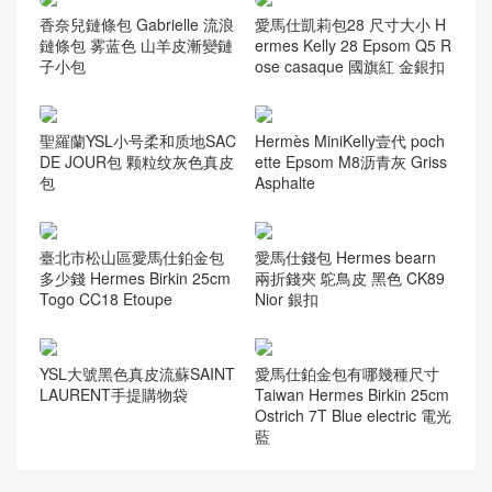
臺灣臺中市愛馬仕跳舞包多
Hermes Constance Mini 19c
少錢 Hermes Kelly Danse E
m W0 Vert Bosphore 博斯普
vercolor P9 Anemone 海葵
魯斯綠
紫
香奈兒鏈條包 Gabrielle 流浪
愛馬仕凱莉包28 尺寸大小 H
鏈條包 雾蓝色 山羊皮漸變鏈
ermes Kelly 28 Epsom Q5 R
子小包
ose casaque 國旗紅 金銀扣
聖羅蘭YSL小号柔和质地SAC
Hermès MiniKelly壹代 poch
DE JOUR包 颗粒纹灰色真皮
ette Epsom M8沥青灰 Griss
包
Asphalte
臺北市松山區愛馬仕鉑金包
愛馬仕錢包 Hermes bearn
多少錢 Hermes Birkin 25cm
兩折錢夾 鴕鳥皮 黑色 CK89
Togo CC18 Etoupe
Nior 銀扣