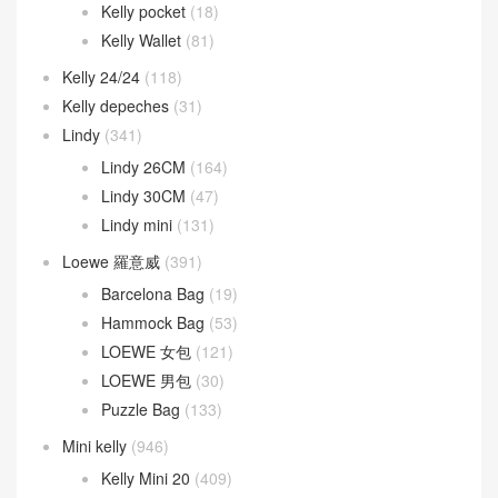
Kelly 40CM
(5)
Kelly Ado
(21)
Kelly Cut
(43)
Kelly Danse
(52)
Kelly Doll
(19)
Kelly pocket
(18)
Kelly Wallet
(81)
Kelly 24/24
(118)
Kelly depeches
(31)
Lindy
(341)
Lindy 26CM
(164)
Lindy 30CM
(47)
Lindy mini
(131)
Loewe 羅意威
(391)
Barcelona Bag
(19)
Hammock Bag
(53)