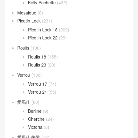
LOEWE 女包
(121)
LOEWE 男包
(30)
Puzzle Bag
(133)
Mini kelly
(946)
Kelly Mini 20
(409)
Kelly Pochette
(432)
Mosaique
(8)
Picotin Lock
(231)
Picotin Lock 18
(202)
Picotin Lock 22
(29)
Roulis
(190)
Roulis 18
(155)
Roulis 23
(20)
Verrou
(130)
Verrou 17
(74)
Verrou 21
(55)