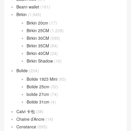
Bearn wallet
(161)
Birkin
(1,945)
Birkin 20cm
(17)
Birkin 25CM
(1,228)
Birkin 30CM
(595)
Birkin 35CM
(84)
Birkin 40CM
(24)
Birkin Shadow
(16)
Bolide
(224)
Bolide 1923 Mini
(93)
Bolide 25cm
(52)
bolide 27cm
(74)
Bolide 31cm
(4)
Calvi 卡包
(38)
Chaine d’Ancre
(14)
Constance
(895)