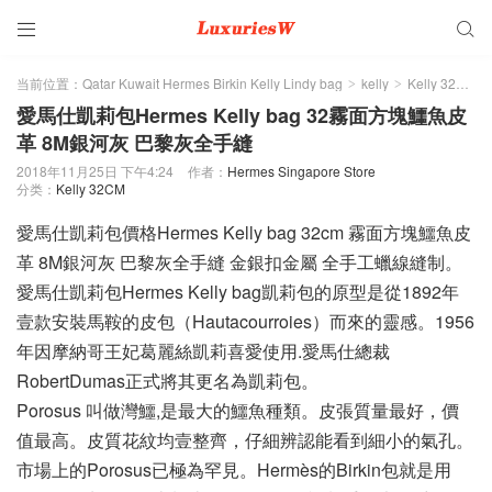


当前位置：
Qatar Kuwait Hermes Birkin Kelly Lindy bag
kelly
Kelly 32CM
>
>
>
愛馬仕凱莉包Hermes Kelly bag 32霧面方塊鱷魚皮
革 8M銀河灰 巴黎灰全手縫
2018年11月25日 下午4:24
作者：
Hermes Singapore Store
分类：
Kelly 32CM
愛馬仕凱莉包價格Hermes Kelly bag 32cm 霧面方塊鱷魚皮
革 8M銀河灰 巴黎灰全手縫 金銀扣金屬 全手工蠟線縫制。
愛馬仕凱莉包Hermes Kelly bag凱莉包的原型是從1892年
壹款安裝馬鞍的皮包（Hautacourroies）而來的靈感。1956
年因摩納哥王妃葛麗絲凱莉喜愛使用.愛馬仕總裁
RobertDumas正式將其更名為凱莉包。
Porosus 叫做灣鱷,是最大的鱷魚種類。皮張質量最好，價
值最高。皮質花紋均壹整齊，仔細辨認能看到細小的氣孔。
市場上的Porosus已極為罕見。Hermès的Birkin包就是用