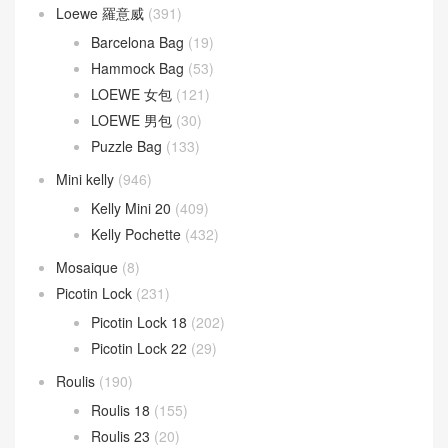
Loewe 羅意威
(391)
Barcelona Bag
(19)
Hammock Bag
(53)
LOEWE 女包
(121)
LOEWE 男包
(30)
Puzzle Bag
(133)
Mini kelly
(946)
Kelly Mini 20
(409)
Kelly Pochette
(432)
Mosaique
(8)
Picotin Lock
(231)
Picotin Lock 18
(202)
Picotin Lock 22
(29)
Roulis
(190)
Roulis 18
(155)
Roulis 23
(20)