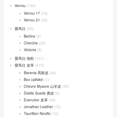
Verrou
(130)
Verrou 17
(74)
Verrou 21
(55)
愛馬仕
(60)
Berline
(9)
Cherche
(24)
Victoria
(8)
愛馬仕 拖鞋
(121)
愛馬仕 皮革
(415)
Barenia 馬鞍皮
(44)
Box calfskin
(1)
Chevre Mysore 山羊皮
(20)
Doblis Suede 麂皮
(6)
Evercolor 皮革
(34)
Jonathan Leather
(13)
Taurillion Novillo
(10)