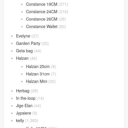
Constance 19CM
(571)
Constance 24CM
(216)
Constance 26CM
(29)
Constance Wallet
(80)
Evelyne
(27)
Garden Party
(32)
Geta bag
(44)
Halzan
(46)
Halzan 25cm
(9)
Halzan 31cm
(7)
Halzan Mini
(30)
Herbag
(28)
In the-loop
(14)
Jige Elan
(44)
Jypsiere
(9)
kelly
(1,383)