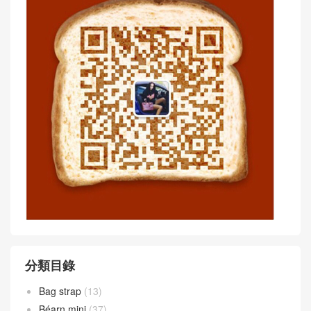
分類目錄
Bag strap
(13)
Béarn mini
(37)