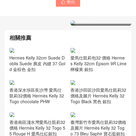
赞(
0
)
吉隆坡谷中城花園廣場專賣

愛馬仕凱莉包價格Hermes
店Hermes Bag Kelly蘋果綠
J5桃紅色Kelly bag 28cm 亮
28亮面倒V 澳洲灣鱷金扣
面鱷魚皮
相關推薦
Hermes Kelly 32cm Suede D
愛馬仕凱莉包32 價格 Herme
oblis Suede 麂皮 內縫 37 Gol
s Kelly 32cm Epsom 9R Lime
d 金棕色 金扣
檸檬黃 銀扣
香港深水埗區長沙灣 愛馬仕
香港沙田區沙田愛馬仕凱莉32
凱莉32價格 Hermès Kelly 32
價格及圖片 Hermès Kelly 32
Togo chocolate PHW
Togo Black 黑色 銀扣
香港南區淺水灣愛馬仕凱莉32
臺灣新竹市愛馬仕凱莉32價格
價格 Hermès Kelly 32 Togo 5
及圖片 Hermès Kelly 32 Tog
5 Rouge H 愛馬仕紅銀扣
o 73 Bleu Saphir 寶石藍銀扣