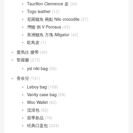
Taurillon Clemence 皮
(24)
Togo leather
(12)
尼羅鱷魚 兩點 Nilo crocodile
(27)
灣鱷 倒 V Porosus
(43)
美洲鱷魚 方塊 Alligator
(42)
鴕鳥皮
(1)
愛馬仕 腰帶
(40)
聖羅蘭
(272)
ysl niki bag
(55)
香奈兒
(741)
Leboy bag
(168)
Vanity case bag
(59)
Woc Wallet
(62)
流浪包
(82)
當季新品
(76)
经典口盖包
(224)