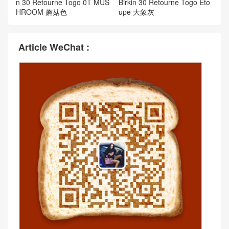
n 30 Retourne Togo 0T MUS
Birkin 30 Retourne Togo Eto
HROOM 蘑菇色
upe 大象灰
Article WeChat :