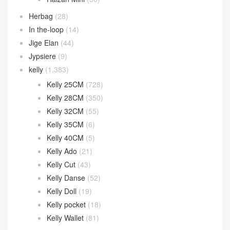
Herbag
(28)
In the-loop
(14)
Jige Elan
(44)
Jypsiere
(9)
kelly
(1,383)
Kelly 25CM
(728)
Kelly 28CM
(350)
Kelly 32CM
(55)
Kelly 35CM
(6)
Kelly 40CM
(5)
Kelly Ado
(21)
Kelly Cut
(43)
Kelly Danse
(52)
Kelly Doll
(19)
Kelly pocket
(18)
Kelly Wallet
(81)