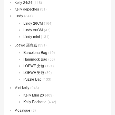
Kelly 24/24
(118)
Kelly depeches
(31)
Lindy
(341)
Lindy 26CM
(164)
Lindy 30CM
(47)
Lindy mini
(131)
Loewe 羅意威
(391)
Barcelona Bag
(19)
Hammock Bag
(53)
LOEWE 女包
(121)
LOEWE 男包
(30)
Puzzle Bag
(133)
Mini kelly
(946)
Kelly Mini 20
(409)
Kelly Pochette
(432)
Mosaique
(8)