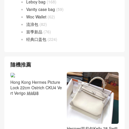
Leboy bag
(168)
Vanity case bag
(59)
Woc Wallet
(62)
流浪包
(82)
當季新品
(76)
经典口盖包
(224)
隨機推薦
Hong Kong Hermes Picture
Lock 22cm Ostrich CKU4 Ve
rt Verigo 絲絨綠
Hermes凱莉包Kelly 28 Swift