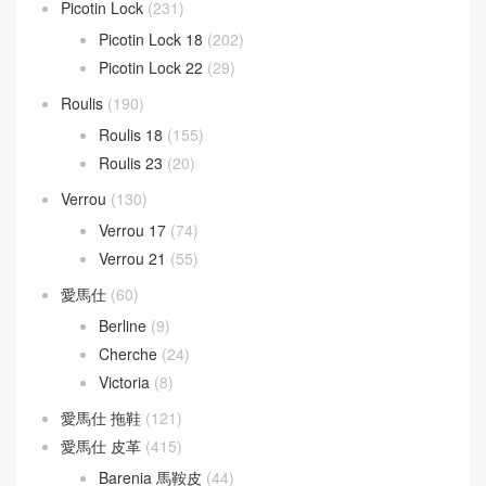
Picotin Lock
(231)
Picotin Lock 18
(202)
Picotin Lock 22
(29)
Roulis
(190)
Roulis 18
(155)
Roulis 23
(20)
Verrou
(130)
Verrou 17
(74)
Verrou 21
(55)
愛馬仕
(60)
Berline
(9)
Cherche
(24)
Victoria
(8)
愛馬仕 拖鞋
(121)
愛馬仕 皮革
(415)
Barenia 馬鞍皮
(44)