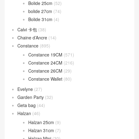
Bolide 25cm
(52)
bolide 27cm
(74)
Bolide 31cm
(4)
Calvi 卡包
(38)
Chaine d’Ancre
(14)
Constance
(895)
Constance 19CM
(571)
Constance 24CM
(216)
Constance 26CM
(29)
Constance Wallet
(80)
Evelyne
(27)
Garden Party
(32)
Geta bag
(44)
Halzan
(46)
Halzan 25cm
(9)
Halzan 31cm
(7)
Halzan Mini
(30)