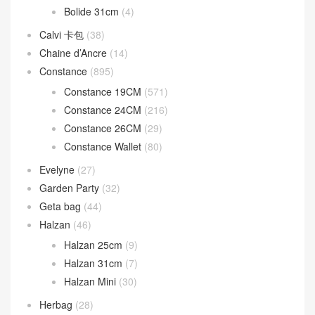
Bolide 31cm
(4)
Calvi 卡包
(38)
Chaine d’Ancre
(14)
Constance
(895)
Constance 19CM
(571)
Constance 24CM
(216)
Constance 26CM
(29)
Constance Wallet
(80)
Evelyne
(27)
Garden Party
(32)
Geta bag
(44)
Halzan
(46)
Halzan 25cm
(9)
Halzan 31cm
(7)
Halzan Mini
(30)
Herbag
(28)