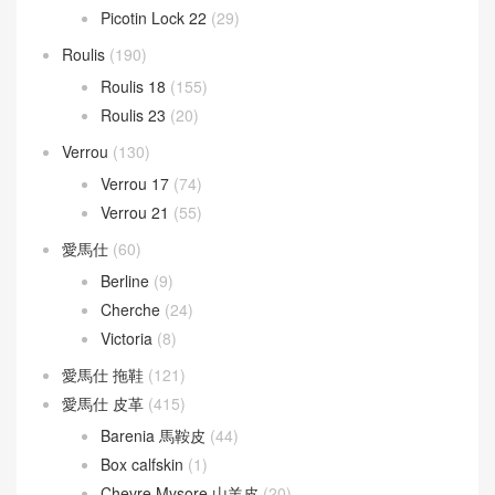
Picotin Lock 22
(29)
Roulis
(190)
Roulis 18
(155)
Roulis 23
(20)
Verrou
(130)
Verrou 17
(74)
Verrou 21
(55)
愛馬仕
(60)
Berline
(9)
Cherche
(24)
Victoria
(8)
愛馬仕 拖鞋
(121)
愛馬仕 皮革
(415)
Barenia 馬鞍皮
(44)
Box calfskin
(1)
Chevre Mysore 山羊皮
(20)