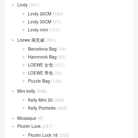
Lindy
(341)
Lindy 26CM
(164)
Lindy 30CM
(47)
Lindy mini
(131)
Loewe 羅意威
(391)
Barcelona Bag
(19)
Hammock Bag
(53)
LOEWE 女包
(121)
LOEWE 男包
(30)
Puzzle Bag
(133)
Mini kelly
(946)
Kelly Mini 20
(409)
Kelly Pochette
(432)
Mosaique
(8)
Picotin Lock
(231)
Picotin Lock 18
(202)