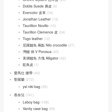
Doblis Suede 麂皮
(6)
Evercolor 皮革
(34)
Jonathan Leather
(13)
Taurillion Novillo
(10)
Taurillon Clemence 皮
(24)
Togo leather
(12)
尼羅鱷魚 兩點 Nilo crocodile
(27)
灣鱷 倒 V Porosus
(43)
美洲鱷魚 方塊 Alligator
(42)
鴕鳥皮
(1)
愛馬仕 腰帶
(40)
聖羅蘭
(272)
ysl niki bag
(55)
香奈兒
(741)
Leboy bag
(168)
Vanity case bag
(59)