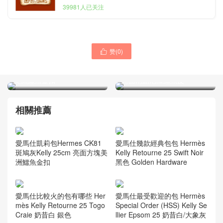
39981人已关注
赞(
0
)

愛馬仕凱莉包Hermes CK81
愛馬仕凯莉手拿包Hermes
斑鳩灰Kelly 25cm 亮面方塊
F5勃根第酒紅 Kelly cut 31
美洲鱷魚金扣
亮面兩點尼羅鱷魚皮
相關推薦
愛馬仕凱莉包Hermes CK81
愛馬仕幾款經典包包 Hermès
斑鳩灰Kelly 25cm 亮面方塊美
Kelly Retourne 25 Swift Noir
洲鱷魚金扣
黑色 Golden Hardware
愛馬仕比較火的包有哪些 Her
愛馬仕最受歡迎的包 Hermès
mès Kelly Retourne 25 Togo
Special Order (HSS) Kelly Se
Craie 奶昔白 銀色
llier Epsom 25 奶昔白/大象灰