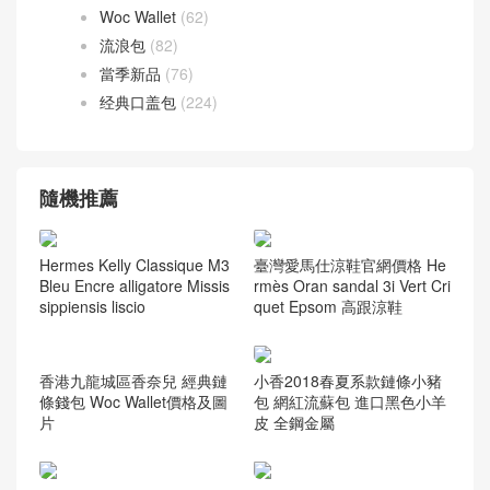
Woc Wallet
(62)
流浪包
(82)
當季新品
(76)
经典口盖包
(224)
隨機推薦
Hermes Kelly Classique M3
臺灣愛馬仕涼鞋官網價格 He
Bleu Encre alligatore Missis
rmès Oran sandal 3i Vert Cri
sippiensis liscio
quet Epsom 高跟涼鞋
香港九龍城區香奈兒 經典鏈
小香2018春夏系款鏈條小豬
條錢包 Woc Wallet價格及圖
包 網紅流蘇包 進口黑色小羊
片
皮 全鋼金屬