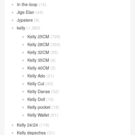
In the-loop
(14)
Jige Elan
(44)
Jypsiere
(9)
kelly
(1,383)
Kelly 25CM
(728)
Kelly 28CM
(350)
Kelly 32CM
(55)
Kelly 35CM
(6)
Kelly 40CM
(5)
Kelly Ado
(21)
Kelly Cut
(43)
Kelly Danse
(52)
Kelly Doll
(19)
Kelly pocket
(18)
Kelly Wallet
(81)
Kelly 24/24
(118)
Kelly depeches
(31)