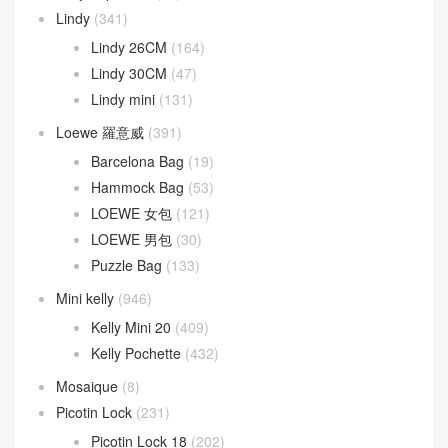
Lindy
(341)
Lindy 26CM
(164)
Lindy 30CM
(47)
Lindy mini
(131)
Loewe 羅意威
(391)
Barcelona Bag
(19)
Hammock Bag
(53)
LOEWE 女包
(121)
LOEWE 男包
(30)
Puzzle Bag
(133)
Mini kelly
(946)
Kelly Mini 20
(409)
Kelly Pochette
(432)
Mosaique
(8)
Picotin Lock
(231)
Picotin Lock 18
(202)