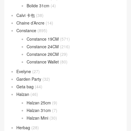
Bolide 31cm
(4)
Calvi 卡包
(38)
Chaine d’Ancre
(14)
Constance
(895)
Constance 19CM
(571)
Constance 24CM
(216)
Constance 26CM
(29)
Constance Wallet
(80)
Evelyne
(27)
Garden Party
(32)
Geta bag
(44)
Halzan
(46)
Halzan 25cm
(9)
Halzan 31cm
(7)
Halzan Mini
(30)
Herbag
(28)