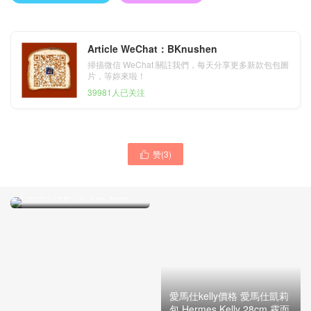
Article WeChat：BKnushen
掃描微信 WeChat 關註我們，每天分享更多新款包包圖
片，等妳來啦！
39981人已关注
赞(
3
)

愛馬仕加拿大官網 Hermes
Birkin 35cm S2風衣灰
Trench Togo 小牛皮 銀扣
愛馬仕kelly價格 愛馬仕凱莉
包 Hermes Kelly 28cm 霧面