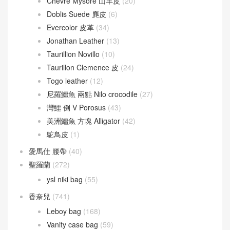
Chevre Mysore 山羊皮
(20)
Doblis Suede 麂皮
(6)
Evercolor 皮革
(34)
Jonathan Leather
(13)
Taurillion Novillo
(10)
Taurillon Clemence 皮
(24)
Togo leather
(12)
尼羅鱷魚 兩點 Nilo crocodile
(27)
灣鱷 倒 V Porosus
(43)
美洲鱷魚 方塊 Alligator
(42)
鴕鳥皮
(1)
愛馬仕 腰帶
(40)
聖羅蘭
(272)
ysl niki bag
(55)
香奈兒
(741)
Leboy bag
(168)
Vanity case bag
(59)