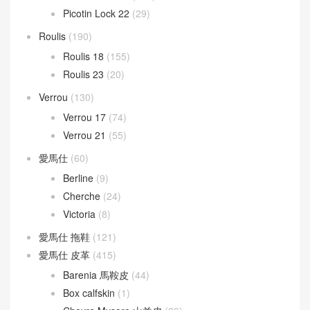
Picotin Lock 22
(29)
Roulis
(190)
Roulis 18
(155)
Roulis 23
(20)
Verrou
(130)
Verrou 17
(74)
Verrou 21
(55)
愛馬仕
(60)
Berline
(9)
Cherche
(24)
Victoria
(8)
愛馬仕 拖鞋
(121)
愛馬仕 皮革
(415)
Barenia 馬鞍皮
(44)
Box calfskin
(1)