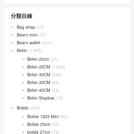
分類目錄
Bag strap
(13)
Béarn mini
(37)
Bearn wallet
(161)
Birkin
(1,945)
Birkin 20cm
(17)
Birkin 25CM
(1,228)
Birkin 30CM
(595)
Birkin 35CM
(84)
Birkin 40CM
(24)
Birkin Shadow
(16)
Bolide
(224)
Bolide 1923 Mini
(93)
Bolide 25cm
(52)
bolide 27cm
(74)