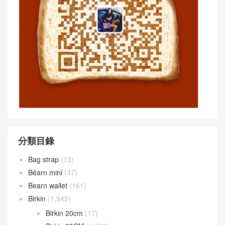
分類目錄
Bag strap
(13)
Béarn mini
(37)
Bearn wallet
(161)
Birkin
(1,945)
Birkin 20cm
(17)