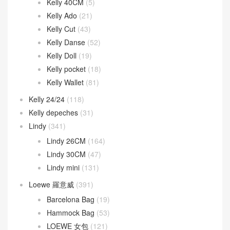
Kelly 40CM
(5)
Kelly Ado
(21)
Kelly Cut
(43)
Kelly Danse
(52)
Kelly Doll
(19)
Kelly pocket
(18)
Kelly Wallet
(81)
Kelly 24/24
(118)
Kelly depeches
(31)
Lindy
(341)
Lindy 26CM
(164)
Lindy 30CM
(47)
Lindy mini
(131)
Loewe 羅意威
(391)
Barcelona Bag
(19)
Hammock Bag
(53)
LOEWE 女包
(121)