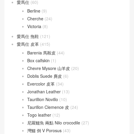
愛馬仕
(60)
Berline
(9)
Cherche
(24)
Victoria
(8)
愛馬仕 拖鞋
(121)
愛馬仕 皮革
(415)
Barenia 馬鞍皮
(44)
Box calfskin
(1)
Chevre Mysore 山羊皮
(20)
Doblis Suede 麂皮
(6)
Evercolor 皮革
(34)
Jonathan Leather
(13)
Taurillion Novillo
(10)
Taurillon Clemence 皮
(24)
Togo leather
(12)
尼羅鱷魚 兩點 Nilo crocodile
(27)
灣鱷 倒 V Porosus
(43)