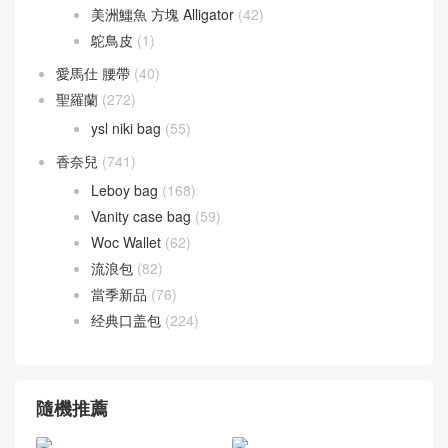
美洲鱷魚 方塊 Alligator
(42)
鴕鳥皮
(1)
愛馬仕 腰帶
(40)
聖羅蘭
(272)
ysl niki bag
(55)
香奈兒
(741)
Leboy bag
(168)
Vanity case bag
(59)
Woc Wallet
(62)
流浪包
(82)
當季新品
(76)
经典口盖包
(224)
隨機推薦