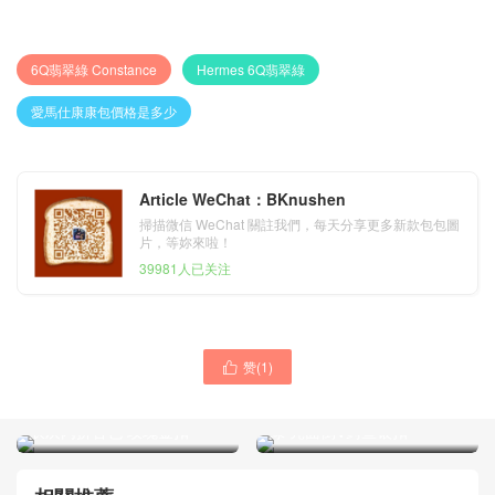
6Q翡翠綠 Constance
Hermes 6Q翡翠綠
愛馬仕康康包價格是多少
Article WeChat：BKnushen
掃描微信 WeChat 關註我們，每天分享更多新款包包圖
片，等妳來啦！
39981人已关注
赞(
1
)
愛馬仕空姐包 Hermes

愛馬仕康康包尺寸 Hermes
Constance 24 Epsom S2風
Constance 24cm 6v月桂叶
衣灰內拼杏色 玫瑰金扣
绿 亮面倒V鳄鱼银扣