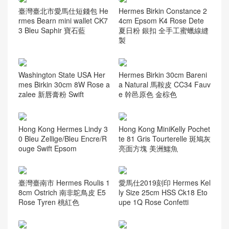
臺灣臺北市愛馬仕短錢包 He
Hermes Birkin Constance 2
rmes Bearn mini wallet CK7
4cm Epsom K4 Rose Dete
3 Bleu Saphir 寶石藍
夏日粉 銀扣 全手工蜜蠟線縫
製
Washington State USA Her
Hermes Birkin 30cm Bareni
mes Birkin 30cm 8W Rose a
a Natural 馬鞍皮 CC34 Fauv
zalee 新唇膏粉 Swift
e 幹邑原色 金棕色
Hong Kong Hermes Lindy 3
Hong Kong MiniKelly Pochet
0 Bleu Zellige/Bleu Encre/R
te 81 Gris Tourterelle 斑鳩灰
ouge Swift Epsom
亮面方塊 美洲鱷魚
臺灣臺南市 Hermes Roulis 1
愛馬仕2019刻印 Hermes Kel
8cm Ostrich 南非鴕鳥皮 E5
ly Size 25cm HSS Ck18 Eto
Rose Tyren 桃紅色
upe 1Q Rose Confetti