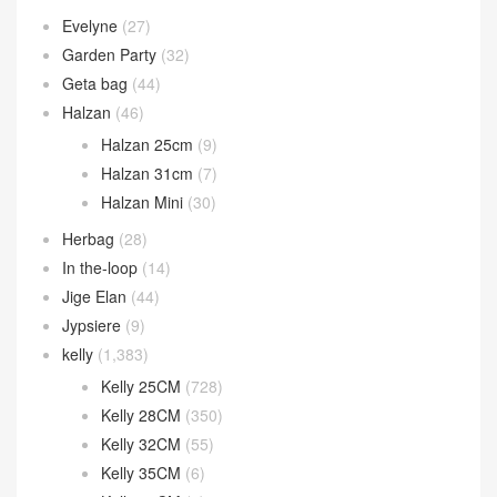
Evelyne
(27)
Garden Party
(32)
Geta bag
(44)
Halzan
(46)
Halzan 25cm
(9)
Halzan 31cm
(7)
Halzan Mini
(30)
Herbag
(28)
In the-loop
(14)
Jige Elan
(44)
Jypsiere
(9)
kelly
(1,383)
Kelly 25CM
(728)
Kelly 28CM
(350)
Kelly 32CM
(55)
Kelly 35CM
(6)