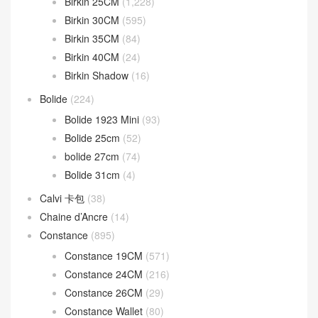
Birkin 25CM
(1,228)
Birkin 30CM
(595)
Birkin 35CM
(84)
Birkin 40CM
(24)
Birkin Shadow
(16)
Bolide
(224)
Bolide 1923 Mini
(93)
Bolide 25cm
(52)
bolide 27cm
(74)
Bolide 31cm
(4)
Calvi 卡包
(38)
Chaine d’Ancre
(14)
Constance
(895)
Constance 19CM
(571)
Constance 24CM
(216)
Constance 26CM
(29)
Constance Wallet
(80)