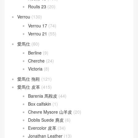
Roulis 23
(20)
Verrou
(130)
Verrou 17
(74)
Verrou 21
(55)
愛馬仕
(60)
Berline
(9)
Cherche
(24)
Victoria
(8)
愛馬仕 拖鞋
(121)
愛馬仕 皮革
(415)
Barenia 馬鞍皮
(44)
Box calfskin
(1)
Chevre Mysore 山羊皮
(20)
Doblis Suede 麂皮
(6)
Evercolor 皮革
(34)
Jonathan Leather
(13)