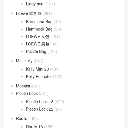
Lindy mini
(131)
Loewe 羅意威
(391)
Barcelona Bag
(19)
Hammock Bag
(53)
LOEWE 女包
(121)
LOEWE 男包
(30)
Puzzle Bag
(133)
Mini kelly
(946)
Kelly Mini 20
(409)
Kelly Pochette
(432)
Mosaique
(8)
Picotin Lock
(231)
Picotin Lock 18
(202)
Picotin Lock 22
(29)
Roulis
(190)
Roulis 18
(155)