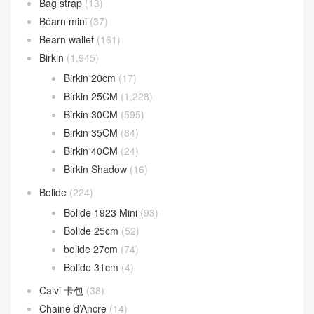
Bag strap
(13)
Béarn mini
(37)
Bearn wallet
(161)
Birkin
(1,945)
Birkin 20cm
(17)
Birkin 25CM
(1,228)
Birkin 30CM
(595)
Birkin 35CM
(84)
Birkin 40CM
(24)
Birkin Shadow
(16)
Bolide
(224)
Bolide 1923 Mini
(93)
Bolide 25cm
(52)
bolide 27cm
(74)
Bolide 31cm
(4)
Calvi 卡包
(38)
Chaine d’Ancre
(14)