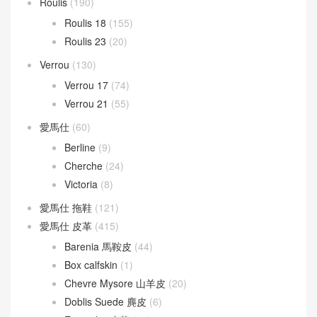
Roulis
(190)
Roulis 18
(155)
Roulis 23
(20)
Verrou
(130)
Verrou 17
(74)
Verrou 21
(55)
愛馬仕
(60)
Berline
(9)
Cherche
(24)
Victoria
(8)
愛馬仕 拖鞋
(121)
愛馬仕 皮革
(415)
Barenia 馬鞍皮
(44)
Box calfskin
(1)
Chevre Mysore 山羊皮
(20)
Doblis Suede 麂皮
(6)