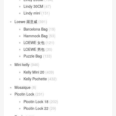
Lindy 30CM
(47)
Lindy mini
(131)
Loewe 羅意威
(391)
Barcelona Bag
(19)
Hammock Bag
(53)
LOEWE 女包
(121)
LOEWE 男包
(30)
Puzzle Bag
(133)
Mini kelly
(946)
Kelly Mini 20
(409)
Kelly Pochette
(432)
Mosaique
(8)
Picotin Lock
(231)
Picotin Lock 18
(202)
Picotin Lock 22
(29)