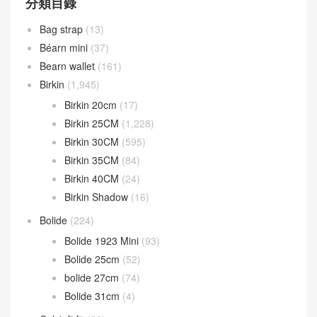
分類目錄
Bag strap
(13)
Béarn mini
(37)
Bearn wallet
(161)
Birkin
(1,945)
Birkin 20cm
(17)
Birkin 25CM
(1,228)
Birkin 30CM
(595)
Birkin 35CM
(84)
Birkin 40CM
(24)
Birkin Shadow
(16)
Bolide
(224)
Bolide 1923 Mini
(93)
Bolide 25cm
(52)
bolide 27cm
(74)
Bolide 31cm
(4)