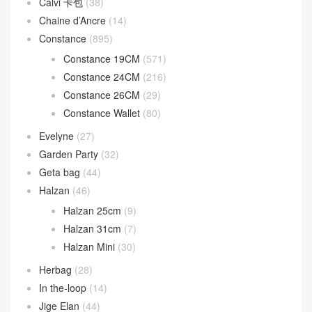
Calvi 卡包
(38)
Chaine d’Ancre
(14)
Constance
(895)
Constance 19CM
(571)
Constance 24CM
(216)
Constance 26CM
(29)
Constance Wallet
(80)
Evelyne
(27)
Garden Party
(32)
Geta bag
(44)
Halzan
(46)
Halzan 25cm
(9)
Halzan 31cm
(7)
Halzan Mini
(30)
Herbag
(28)
In the-loop
(14)
Jige Elan
(44)