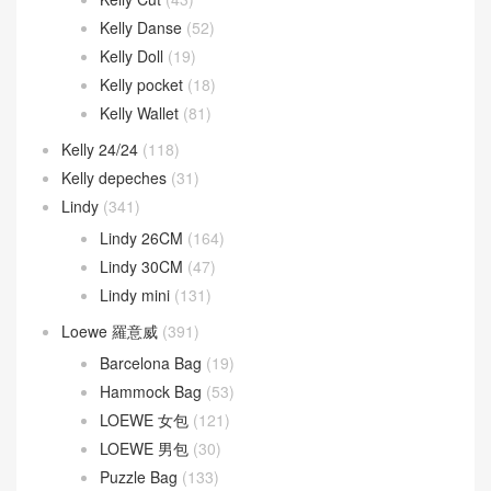
Kelly Danse
(52)
Kelly Doll
(19)
Kelly pocket
(18)
Kelly Wallet
(81)
Kelly 24/24
(118)
Kelly depeches
(31)
Lindy
(341)
Lindy 26CM
(164)
Lindy 30CM
(47)
Lindy mini
(131)
Loewe 羅意威
(391)
Barcelona Bag
(19)
Hammock Bag
(53)
LOEWE 女包
(121)
LOEWE 男包
(30)
Puzzle Bag
(133)