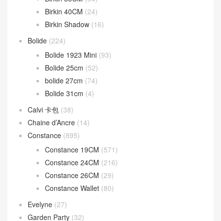
Birkin 40CM
(24)
Birkin Shadow
(16)
Bolide
(224)
Bolide 1923 Mini
(93)
Bolide 25cm
(52)
bolide 27cm
(74)
Bolide 31cm
(4)
Calvi 卡包
(38)
Chaine d’Ancre
(14)
Constance
(895)
Constance 19CM
(571)
Constance 24CM
(216)
Constance 26CM
(29)
Constance Wallet
(80)
Evelyne
(27)
Garden Party
(32)