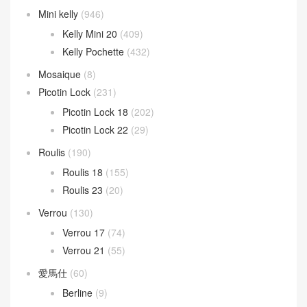
Mini kelly
(946)
Kelly Mini 20
(409)
Kelly Pochette
(432)
Mosaique
(8)
Picotin Lock
(231)
Picotin Lock 18
(202)
Picotin Lock 22
(29)
Roulis
(190)
Roulis 18
(155)
Roulis 23
(20)
Verrou
(130)
Verrou 17
(74)
Verrou 21
(55)
愛馬仕
(60)
Berline
(9)