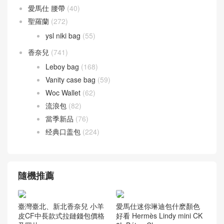
愛馬仕 腰帶
(40)
聖羅蘭
(272)
ysl niki bag
(55)
香奈兒
(741)
Leboy bag
(168)
Vanity case bag
(59)
Woc Wallet
(62)
流浪包
(82)
當季新品
(76)
经典口盖包
(224)
隨機推薦
臺灣臺北、新北香奈兒 小羊
愛馬仕迷你琳迪包什麽顏色
皮CF中長款式拉鏈錢包價格
好看 Hermès Lindy mini CK