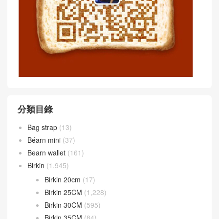
分類目錄
Bag strap
(13)
Béarn mini
(37)
Bearn wallet
(161)
Birkin
(1,945)
Birkin 20cm
(17)
Birkin 25CM
(1,228)
Birkin 30CM
(595)
Birkin 35CM
(84)