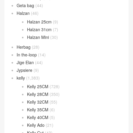
Geta bag
(44)
Halzan
(46)
Halzan 25cm
(9)
Halzan 31cm
(7)
Halzan Mini
(30)
Herbag
(28)
In the-loop
(14)
Jige Elan
(44)
Jypsiere
(9)
kelly
(1,383)
Kelly 25CM
(728)
Kelly 28CM
(350)
Kelly 32CM
(55)
Kelly 35CM
(6)
Kelly 40CM
(5)
Kelly Ado
(21)
Kelly Cut
(43)