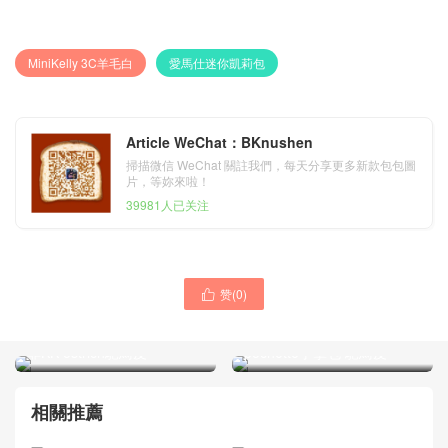
MiniKelly 3C羊毛白
愛馬仕迷你凱莉包
Article WeChat：BKnushen
掃描微信 WeChat 關註我們，每天分享更多新款包包圖
片，等妳來啦！
39981人已关注
赞(
0
)

Hermes 鉑金包Birkin 25cm
愛馬仕迷妳凱莉包 Hermes
CK18大象灰etoupe 原廠南
MiniKelly 22 J7亞麻藍
非KK ostrich鴕鳥皮
pochette手拿包 鴕鳥皮
相關推薦