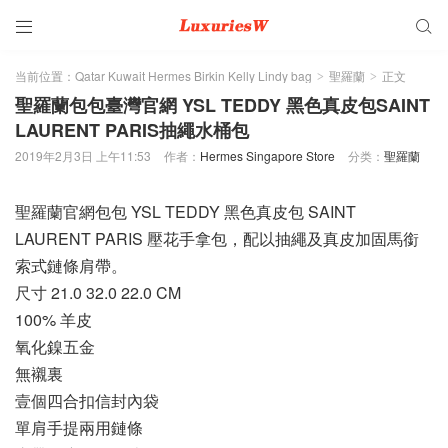


当前位置：
Qatar Kuwait Hermes Birkin Kelly Lindy bag
聖羅蘭
正文
>
>
聖羅蘭包包臺灣官網 YSL TEDDY 黑色真皮包SAINT
LAURENT PARIS抽繩水桶包
2019年2月3日 上午11:53
作者：
Hermes Singapore Store
分类：
聖羅蘭
聖羅蘭官網包包 YSL TEDDY 黑色真皮包 SAINT
LAURENT PARIS 壓花手拿包，配以抽繩及真皮加固馬銜
索式鏈條肩帶。
尺寸 21.0 32.0 22.0 CM
100% 羊皮
氧化鎳五金
無襯裏
壹個四合扣信封內袋
單肩手提兩用鏈條