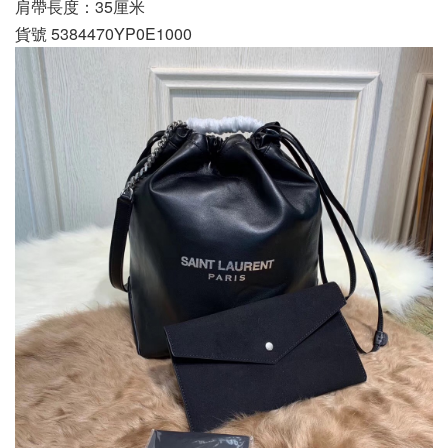
肩帶長度：35厘米
貨號 5384470YP0E1000