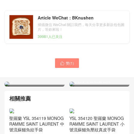
Article WeChat：BKnushen
掃描微信 WeChat 關註我們，每天分享更多新款包包圖
片，等妳來啦！
39981人已关注
聖羅蘭官網包包 YSL
赞(
1
)

TEDDY 紅色真皮包 SAINT
YSL包包官网 SAINT
LAURENT PARIS 壓花手拿
LAURENT MONOGRAM 酒
包
红色小牛皮翻蓋包袋
相關推薦
聖羅蘭 YSL 354119 MONOG
YSL 354120 聖羅蘭 MONOG
RAMME SAINT LAURENT 中
RAMME SAINT LAURENT 小
號流蘇鱷魚紋手袋
號流蘇鱷魚壓紋真皮手袋