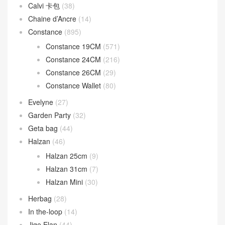
Calvi 卡包
(38)
Chaine d’Ancre
(14)
Constance
(895)
Constance 19CM
(571)
Constance 24CM
(216)
Constance 26CM
(29)
Constance Wallet
(80)
Evelyne
(27)
Garden Party
(32)
Geta bag
(44)
Halzan
(46)
Halzan 25cm
(9)
Halzan 31cm
(7)
Halzan Mini
(30)
Herbag
(28)
In the-loop
(14)
Jige Elan
(44)