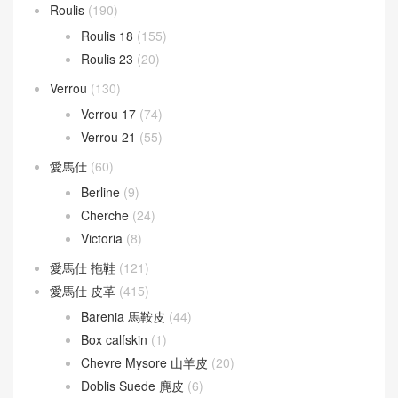
Roulis
(190)
Roulis 18
(155)
Roulis 23
(20)
Verrou
(130)
Verrou 17
(74)
Verrou 21
(55)
愛馬仕
(60)
Berline
(9)
Cherche
(24)
Victoria
(8)
愛馬仕 拖鞋
(121)
愛馬仕 皮革
(415)
Barenia 馬鞍皮
(44)
Box calfskin
(1)
Chevre Mysore 山羊皮
(20)
Doblis Suede 麂皮
(6)