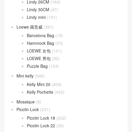
Lindy 26CM
(164)
Lindy 30CM
(47)
Lindy mini
(131)
Loewe 羅意威
(391)
Barcelona Bag
(19)
Hammock Bag
(53)
LOEWE 女包
(121)
LOEWE 男包
(30)
Puzzle Bag
(133)
Mini kelly
(946)
Kelly Mini 20
(409)
Kelly Pochette
(432)
Mosaique
(8)
Picotin Lock
(231)
Picotin Lock 18
(202)
Picotin Lock 22
(29)