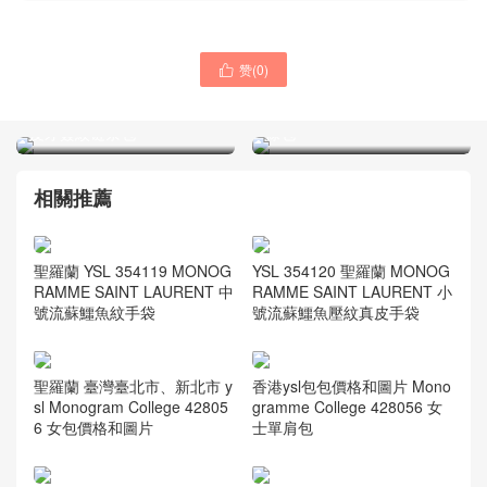
赞(
0
)

聖羅蘭 最新迷妳款YSL
聖羅蘭包包 YSL 大號NIKI褶
sunset mini bag 黑配白小牛
皺絎縫藍綠色小牛皮 真皮鏈
皮牙簽紋链条包
條包
相關推薦
聖羅蘭 YSL 354119 MONOG
YSL 354120 聖羅蘭 MONOG
RAMME SAINT LAURENT 中
RAMME SAINT LAURENT 小
號流蘇鱷魚紋手袋
號流蘇鱷魚壓紋真皮手袋
聖羅蘭 臺灣臺北市、新北市 y
香港ysl包包價格和圖片 Mono
sl Monogram College 42805
gramme College 428056 女
6 女包價格和圖片
士單肩包