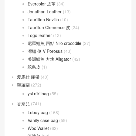
Evercolor 皮革
(34)
Jonathan Leather
(13)
Taurillion Novillo
(10)
Taurillon Clemence 皮
(24)
Togo leather
(12)
尼羅鱷魚 兩點 Nilo crocodile
(27)
灣鱷 倒 V Porosus
(43)
美洲鱷魚 方塊 Alligator
(42)
鴕鳥皮
(1)
愛馬仕 腰帶
(40)
聖羅蘭
(272)
ysl niki bag
(55)
香奈兒
(741)
Leboy bag
(168)
Vanity case bag
(59)
Woc Wallet
(62)