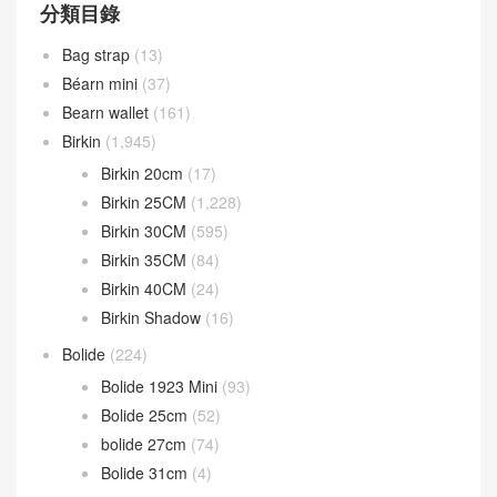
分類目錄
Bag strap
(13)
Béarn mini
(37)
Bearn wallet
(161)
Birkin
(1,945)
Birkin 20cm
(17)
Birkin 25CM
(1,228)
Birkin 30CM
(595)
Birkin 35CM
(84)
Birkin 40CM
(24)
Birkin Shadow
(16)
Bolide
(224)
Bolide 1923 Mini
(93)
Bolide 25cm
(52)
bolide 27cm
(74)
Bolide 31cm
(4)