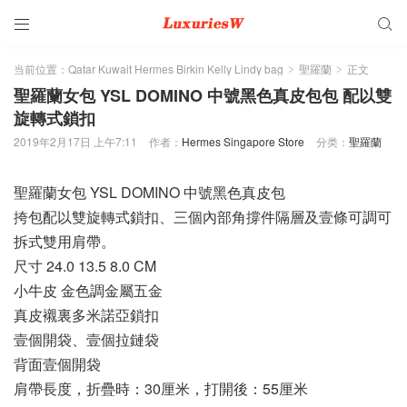


当前位置：
Qatar Kuwait Hermes Birkin Kelly Lindy bag
聖羅蘭
正文
>
>
聖羅蘭女包 YSL DOMINO 中號黑色真皮包包 配以雙
旋轉式鎖扣
2019年2月17日 上午7:11
作者：
Hermes Singapore Store
分类：
聖羅蘭
聖羅蘭女包 YSL DOMINO 中號黑色真皮包
挎包配以雙旋轉式鎖扣、三個內部角撐件隔層及壹條可調可
拆式雙用肩帶。
尺寸 24.0 13.5 8.0 CM
小牛皮 金色調金屬五金
真皮襯裏多米諾亞鎖扣
壹個開袋、壹個拉鏈袋
背面壹個開袋
肩帶長度，折疊時：30厘米，打開後：55厘米