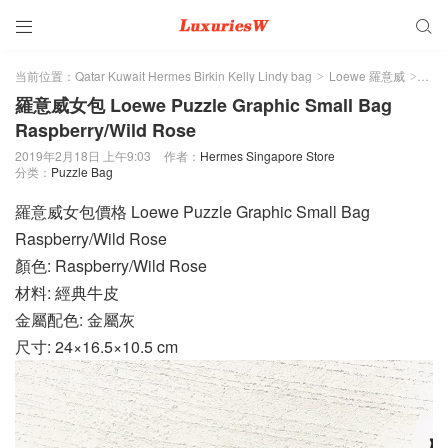


当前位置：
Qatar Kuwait Hermes Birkin Kelly Lindy bag
Loewe 羅意威
Puzz
>
>
羅意威女包 Loewe Puzzle Graphic Small Bag
Raspberry/Wild Rose
2019年2月18日 上午9:03
作者：
Hermes Singapore Store
分类：
Puzzle Bag
羅意威女包價格 Loewe Puzzle Graphic Small Bag
Raspberry/Wild Rose
顏色: Raspberry/Wild Rose
材料: 經典牛皮
金屬配色: 金屬灰
尺寸: 24×16.5×10.5 cm