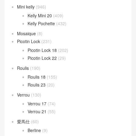
Mini kelly
(946)
Kelly Mini 20
(409)
Kelly Pochette
(432)
Mosaique
(8)
Picotin Lock
(231)
Picotin Lock 18
(202)
Picotin Lock 22
(29)
Roulis
(190)
Roulis 18
(155)
Roulis 23
(20)
Verrou
(130)
Verrou 17
(74)
Verrou 21
(55)
愛馬仕
(60)
Berline
(9)
Cherche
(24)