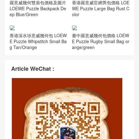
LOEWE Puzzle Backpack De
WE Puzzle Large Bag Rust C
ep Blue/Green
olor
香港深水埗意威幾何包 LOEW
臺中羅意威幾何包價格 LOEW
E Puzzle Whipstitch Small Ba
E Puzzle Rugby Small Bag or
g Tan/Orange
ange/green
Article WeChat :