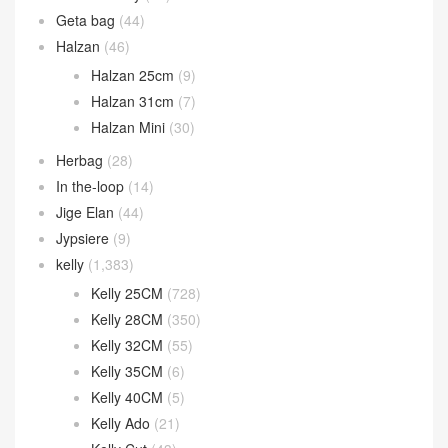
Geta bag
(44)
Halzan
(46)
Halzan 25cm
(9)
Halzan 31cm
(7)
Halzan Mini
(30)
Herbag
(28)
In the-loop
(14)
Jige Elan
(44)
Jypsiere
(9)
kelly
(1,383)
Kelly 25CM
(728)
Kelly 28CM
(350)
Kelly 32CM
(55)
Kelly 35CM
(6)
Kelly 40CM
(5)
Kelly Ado
(21)
Kelly Cut
(43)