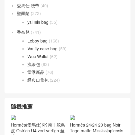
愛馬仕 腰帶
(40)
聖羅蘭
(272)
ysl niki bag
(55)
香奈兒
(741)
Leboy bag
(168)
Vanity case bag
(59)
Woc Wallet
(62)
流浪包
(82)
當季新品
(76)
经典口盖包
(224)
隨機推薦
Hermès(愛馬仕)KK 南非鴕鳥
Hermès 24/24 29 bag Noir
皮 Ostrich U4 vert vertigo 丝
Togo matte Mississippiensis
绒绿
alligator and Swift