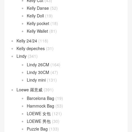
Kelly Danse
(52)
Kelly Doll
(19)
Kelly pocket
(18)
Kelly Wallet
(81)
Kelly 24/24
(118)
Kelly depeches
(31)
Lindy
(341)
Lindy 26CM
(164)
Lindy 30CM
(47)
Lindy mini
(131)
Loewe 羅意威
(391)
Barcelona Bag
(19)
Hammock Bag
(53)
LOEWE 女包
(121)
LOEWE 男包
(30)
Puzzle Bag
(133)