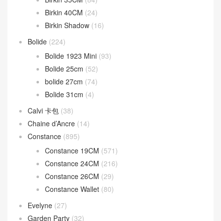
Birkin 40CM
(24)
Birkin Shadow
(16)
Bolide
(224)
Bolide 1923 Mini
(93)
Bolide 25cm
(52)
bolide 27cm
(74)
Bolide 31cm
(4)
Calvi 卡包
(38)
Chaine d’Ancre
(14)
Constance
(895)
Constance 19CM
(571)
Constance 24CM
(216)
Constance 26CM
(29)
Constance Wallet
(80)
Evelyne
(27)
Garden Party
(32)