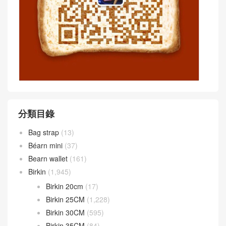
分類目錄
Bag strap
(13)
Béarn mini
(37)
Bearn wallet
(161)
Birkin
(1,945)
Birkin 20cm
(17)
Birkin 25CM
(1,228)
Birkin 30CM
(595)
Birkin 35CM
(84)