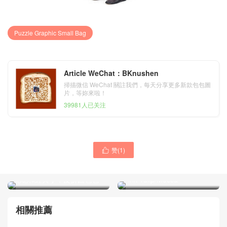
Puzzle Graphic Small Bag
Article WeChat：BKnushen
掃描微信 WeChat 關註我們，每天分享更多新款包包圖
片，等妳來啦！
39981人已关注
赞(
1
)
羅意威女包價格 Loewe

羅意威女包價格LOEWE小號
Puzzle tweed bag 格子羊毛
Puzzle Graphic Small Bag
花呢和經典小牛皮拼圖包包
Pink Tulip/Mocca
相關推薦