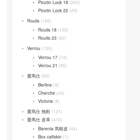
Picotin Lock 18
(202)
Picotin Lock 22
(29)
Roulis
(190)
Roulis 18
(155)
Roulis 23
(20)
Verrou
(130)
Verrou 17
(74)
Verrou 21
(55)
愛馬仕
(60)
Berline
(9)
Cherche
(24)
Victoria
(8)
愛馬仕 拖鞋
(121)
愛馬仕 皮革
(415)
Barenia 馬鞍皮
(44)
Box calfskin
(1)