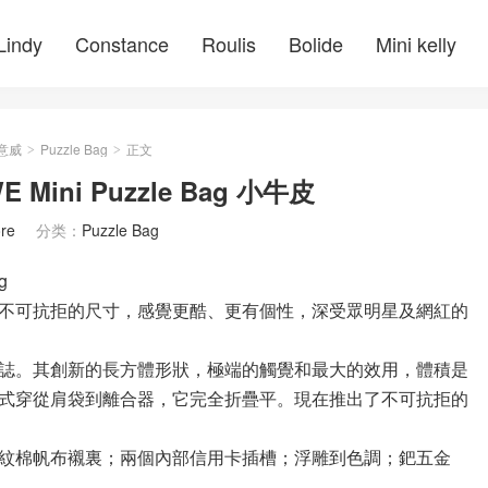
Lindy
Constance
Roulis
Bolide
Mini kelly
羅意威
Puzzle Bag
正文
>
>
ini Puzzle Bag 小牛皮
re
分类：
Puzzle Bag
g
不可抗拒的尺寸，感覺更酷、更有個性，深受眾明星及網紅的
標誌。其創新的長方體形狀，極端的觸覺和最大的效用，體積是
式穿從肩袋到離合器，它完全折疊平。現在推出了不可抗拒的
紋棉帆布襯裏；兩個內部信用卡插槽；浮雕到色調；鈀五金