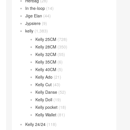
Herbag
(28)
In the-loop
(14)
Jige Elan
(44)
Jypsiere
(9)
kelly
(1,383)
Kelly 25CM
(728)
Kelly 28CM
(350)
Kelly 32CM
(55)
Kelly 35CM
(6)
Kelly 40CM
(5)
Kelly Ado
(21)
Kelly Cut
(43)
Kelly Danse
(52)
Kelly Doll
(19)
Kelly pocket
(18)
Kelly Wallet
(81)
Kelly 24/24
(118)