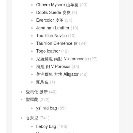
Chevre Mysore 山羊皮
(20)
Doblis Suede 麂皮
(6)
Evercolor 皮革
(34)
Jonathan Leather
(13)
Taurillion Novillo
(10)
Taurillon Clemence 皮
(24)
Togo leather
(12)
尼羅鱷魚 兩點 Nilo crocodile
(27)
灣鱷 倒 V Porosus
(43)
美洲鱷魚 方塊 Alligator
(42)
鴕鳥皮
(1)
愛馬仕 腰帶
(40)
聖羅蘭
(272)
ysl niki bag
(55)
香奈兒
(741)
Leboy bag
(168)