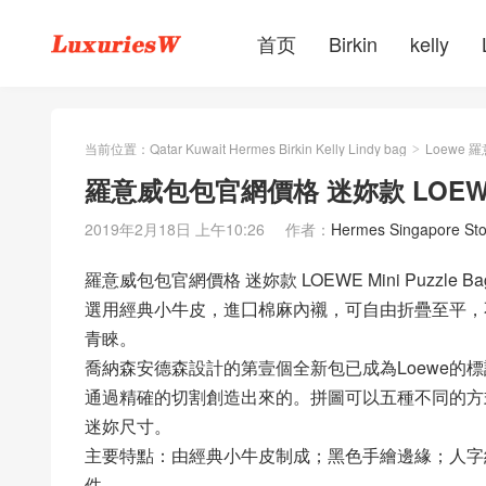
首页
Birkin
kelly
当前位置：
Qatar Kuwait Hermes Birkin Kelly Lindy bag
Loewe 
>
羅意威包包官網價格 迷妳款 LOEWE M
2019年2月18日 上午10:26
作者：
Hermes Singapore Sto
羅意威包包官網價格 迷妳款 LOEWE Mini Puzzle Ba
選用經典小牛皮，進囗棉麻內襯，可自由折疊至平，
青睞。
喬納森安德森設計的第壹個全新包已成為Loewe的
通過精確的切割創造出來的。拼圖可以五種不同的方
迷妳尺寸。
主要特點：由經典小牛皮制成；黑色手繪邊緣；人字
件。