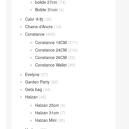
bolide 27cm
(74)
Bolide 31cm
(4)
Calvi 卡包
(38)
Chaine d’Ancre
(14)
Constance
(895)
Constance 19CM
(571)
Constance 24CM
(216)
Constance 26CM
(29)
Constance Wallet
(80)
Evelyne
(27)
Garden Party
(32)
Geta bag
(44)
Halzan
(46)
Halzan 25cm
(9)
Halzan 31cm
(7)
Halzan Mini
(30)