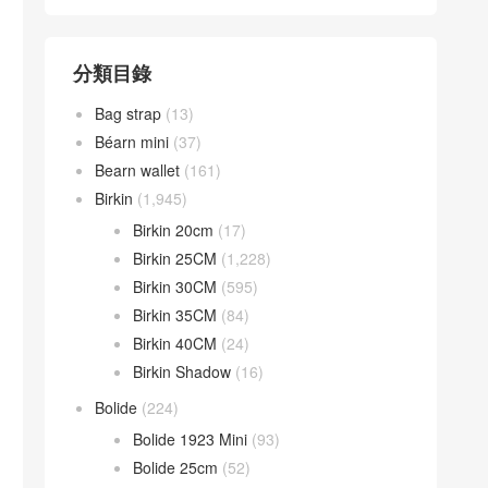
分類目錄
Bag strap
(13)
Béarn mini
(37)
Bearn wallet
(161)
Birkin
(1,945)
Birkin 20cm
(17)
Birkin 25CM
(1,228)
Birkin 30CM
(595)
Birkin 35CM
(84)
Birkin 40CM
(24)
Birkin Shadow
(16)
Bolide
(224)
Bolide 1923 Mini
(93)
Bolide 25cm
(52)