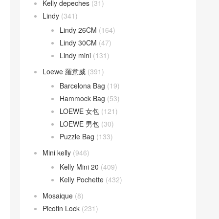
Kelly depeches
(31)
Lindy
(341)
Lindy 26CM
(164)
Lindy 30CM
(47)
Lindy mini
(131)
Loewe 羅意威
(391)
Barcelona Bag
(19)
Hammock Bag
(53)
LOEWE 女包
(121)
LOEWE 男包
(30)
Puzzle Bag
(133)
Mini kelly
(946)
Kelly Mini 20
(409)
Kelly Pochette
(432)
Mosaique
(8)
Picotin Lock
(231)