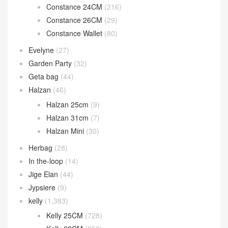
Constance 24CM
(216)
Constance 26CM
(29)
Constance Wallet
(80)
Evelyne
(27)
Garden Party
(32)
Geta bag
(44)
Halzan
(46)
Halzan 25cm
(9)
Halzan 31cm
(7)
Halzan Mini
(30)
Herbag
(28)
In the-loop
(14)
Jige Elan
(44)
Jypsiere
(9)
kelly
(1,383)
Kelly 25CM
(728)