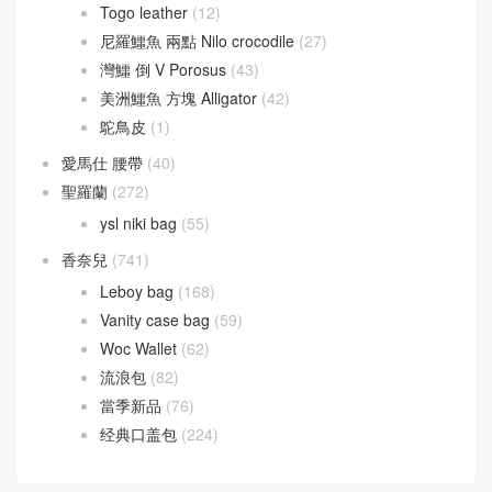
Togo leather
(12)
尼羅鱷魚 兩點 Nilo crocodile
(27)
灣鱷 倒 V Porosus
(43)
美洲鱷魚 方塊 Alligator
(42)
鴕鳥皮
(1)
愛馬仕 腰帶
(40)
聖羅蘭
(272)
ysl niki bag
(55)
香奈兒
(741)
Leboy bag
(168)
Vanity case bag
(59)
Woc Wallet
(62)
流浪包
(82)
當季新品
(76)
经典口盖包
(224)