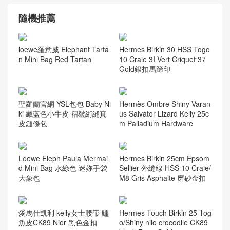
隨機推薦
loewe羅意威 Elephant Tarta
Hermes Birkin 30 HSS Togo
n Mini Bag Red Tartan
10 Craie 3I Vert Criquet 37
Gold銀扣馬蹄印
聖羅蘭官網 YSL包包 Baby Ni
Hermès Ombre Shiny Varan
ki 藏蓝色小牛皮 褶皺絎縫真
us Salvator Lizard Kelly 25c
皮鏈條包
m Palladium Hardware
Loewe Eleph Paula Mermai
Hermes Birkin 25cm Epsom
d Mini Bag 水綠色 迷妳手袋
Sellier 外縫線 HSS 10 Craie/
大象包
M8 Gris Asphalte 磨砂金扣
愛馬仕凱利 kelly女士腰帶 鱷
Hermes Touch Birkin 25 Tog
魚皮CK89 Nior 黑色金扣
o/Shiny nilo crocodile CK89