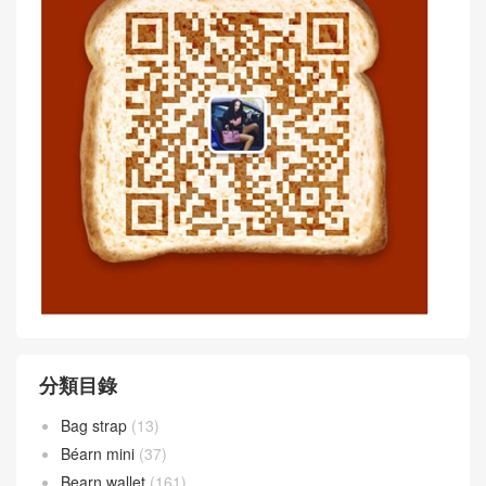
分類目錄
Bag strap
(13)
Béarn mini
(37)
Bearn wallet
(161)