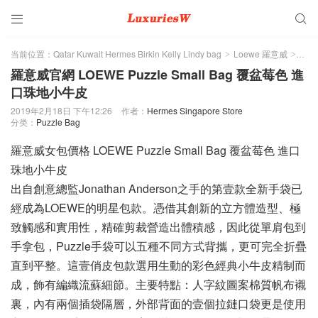


当前位置：
Qatar Kuwait Hermes Birkin Kelly Lindy bag
Loewe 羅意威
Puzz
>
>
羅意威官網 LOEWE Puzzle Small Bag 覆盆莓色 進
口珠地小牛皮
2019年2月18日 下午12:26
作者：
Hermes Singapore Store
分类：
Puzzle Bag
羅意威女包價格 LOEWE Puzzle Small Bag 覆盆莓色 進口
珠地小牛皮
出自創意總監Jonathan Anderson之手的第壹款全新手袋已
經成為LOEWE的明星包款。憑借其創新的立方體造型、極
致觸感和實用性，精確剪裁營造出體積感，因此從單肩包到
手拿包，Puzzle手袋可以五種不同方式背攜，更可完全折疊
直到平整。這壹俏皮包款選用生動的彩色經典小牛皮精制而
成，飾有編織流蘇細節。主要特點：人字紋圖案棉質帆布襯
裏，內有兩個插袋隔層，外部背面的壹個拉鏈口袋更是使用