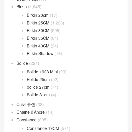
Birkin
(1,945)
Birkin 20cm
(17)
Birkin 25CM
(1,228)
Birkin 30CM
(595)
Birkin 35CM
(84)
Birkin 40CM
(24)
Birkin Shadow
(16)
Bolide
(224)
Bolide 1923 Mini
(93)
Bolide 25cm
(52)
bolide 27cm
(74)
Bolide 31cm
(4)
Calvi 卡包
(38)
Chaine d’Ancre
(14)
Constance
(895)
Constance 19CM
(571)