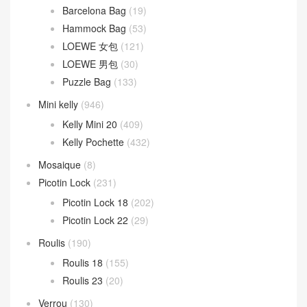
Barcelona Bag
(19)
Hammock Bag
(53)
LOEWE 女包
(121)
LOEWE 男包
(30)
Puzzle Bag
(133)
Mini kelly
(946)
Kelly Mini 20
(409)
Kelly Pochette
(432)
Mosaique
(8)
Picotin Lock
(231)
Picotin Lock 18
(202)
Picotin Lock 22
(29)
Roulis
(190)
Roulis 18
(155)
Roulis 23
(20)
Verrou
(130)