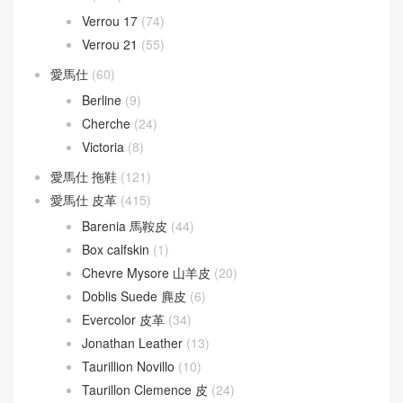
Verrou 17
(74)
Verrou 21
(55)
愛馬仕
(60)
Berline
(9)
Cherche
(24)
Victoria
(8)
愛馬仕 拖鞋
(121)
愛馬仕 皮革
(415)
Barenia 馬鞍皮
(44)
Box calfskin
(1)
Chevre Mysore 山羊皮
(20)
Doblis Suede 麂皮
(6)
Evercolor 皮革
(34)
Jonathan Leather
(13)
Taurillion Novillo
(10)
Taurillon Clemence 皮
(24)