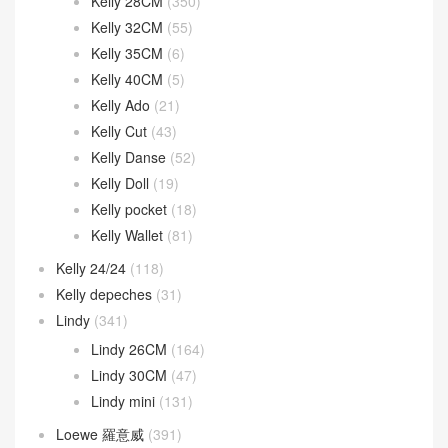
Kelly 28CM
(350)
Kelly 32CM
(55)
Kelly 35CM
(6)
Kelly 40CM
(5)
Kelly Ado
(21)
Kelly Cut
(43)
Kelly Danse
(52)
Kelly Doll
(19)
Kelly pocket
(18)
Kelly Wallet
(81)
Kelly 24/24
(118)
Kelly depeches
(31)
Lindy
(341)
Lindy 26CM
(164)
Lindy 30CM
(47)
Lindy mini
(131)
Loewe 羅意威
(391)