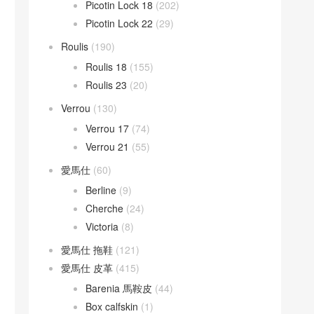
Picotin Lock 18
(202)
Picotin Lock 22
(29)
Roulis
(190)
Roulis 18
(155)
Roulis 23
(20)
Verrou
(130)
Verrou 17
(74)
Verrou 21
(55)
愛馬仕
(60)
Berline
(9)
Cherche
(24)
Victoria
(8)
愛馬仕 拖鞋
(121)
愛馬仕 皮革
(415)
Barenia 馬鞍皮
(44)
Box calfskin
(1)