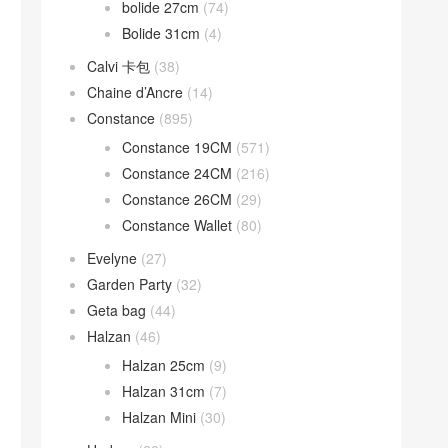
bolide 27cm
(74)
Bolide 31cm
(4)
Calvi 卡包
(38)
Chaine d’Ancre
(14)
Constance
(895)
Constance 19CM
(571)
Constance 24CM
(216)
Constance 26CM
(29)
Constance Wallet
(80)
Evelyne
(27)
Garden Party
(32)
Geta bag
(44)
Halzan
(46)
Halzan 25cm
(9)
Halzan 31cm
(7)
Halzan Mini
(30)