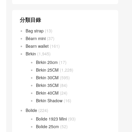
分類目錄
Bag strap
(13)
Béarn mini
(37)
Bearn wallet
(161)
Birkin
(1,945)
Birkin 20cm
(17)
Birkin 25CM
(1,228)
Birkin 30CM
(595)
Birkin 35CM
(84)
Birkin 40CM
(24)
Birkin Shadow
(16)
Bolide
(224)
Bolide 1923 Mini
(93)
Bolide 25cm
(52)