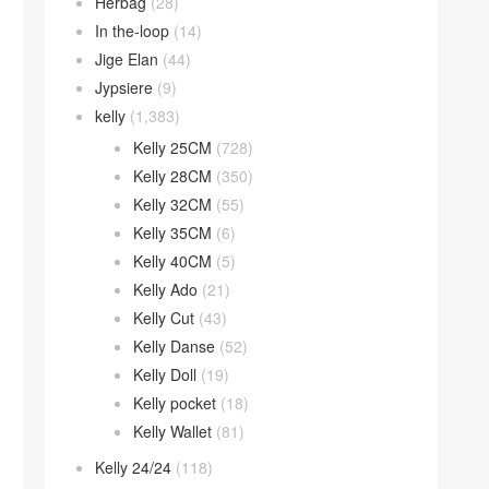
Herbag
(28)
In the-loop
(14)
Jige Elan
(44)
Jypsiere
(9)
kelly
(1,383)
Kelly 25CM
(728)
Kelly 28CM
(350)
Kelly 32CM
(55)
Kelly 35CM
(6)
Kelly 40CM
(5)
Kelly Ado
(21)
Kelly Cut
(43)
Kelly Danse
(52)
Kelly Doll
(19)
Kelly pocket
(18)
Kelly Wallet
(81)
Kelly 24/24
(118)