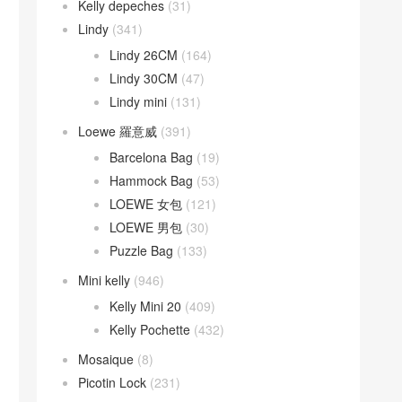
Kelly depeches
(31)
Lindy
(341)
Lindy 26CM
(164)
Lindy 30CM
(47)
Lindy mini
(131)
Loewe 羅意威
(391)
Barcelona Bag
(19)
Hammock Bag
(53)
LOEWE 女包
(121)
LOEWE 男包
(30)
Puzzle Bag
(133)
Mini kelly
(946)
Kelly Mini 20
(409)
Kelly Pochette
(432)
Mosaique
(8)
Picotin Lock
(231)