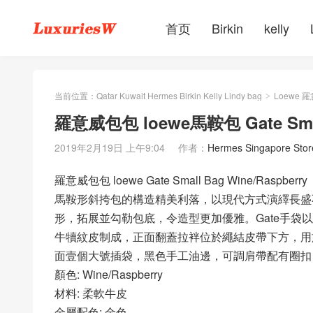
首页
Birkin
kelly
当前位置：
Qatar Kuwait Hermes Birkin Kelly Lindy bag
Loewe 
>
羅意威包包 loewe馬鞍包 Gate Small
2019年2月19日 上午9:04
作者：
Hermes Singapore Stor
羅意威包包 loewe Gate Small Bag Wine/Raspberry
馬鞍形斜挎包的構造精美利落，以現代方式演繹長盛不
形，拓展並勾勒包底，令造型更加優雅。Gate手袋
牛犢紋皮制成，正面翻蓋拉袢位於繩結皮帶下方，用
面壹個大號插袋，黑色手工油邊，可調肩帶配有圈扣，同
顏色: Wine/Raspberry
材料: 柔軟牛皮
金屬配色: 金色