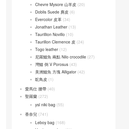
Chevre Mysore 山羊皮
(20)
Doblis Suede 麂皮
(6)
Evercolor 皮革
(34)
Jonathan Leather
(13)
Taurillion Novillo
(10)
Taurillon Clemence 皮
(24)
Togo leather
(12)
尼羅鱷魚 兩點 Nilo crocodile
(27)
灣鱷 倒 V Porosus
(43)
美洲鱷魚 方塊 Alligator
(42)
鴕鳥皮
(1)
愛馬仕 腰帶
(40)
聖羅蘭
(272)
ysl niki bag
(55)
香奈兒
(741)
Leboy bag
(168)