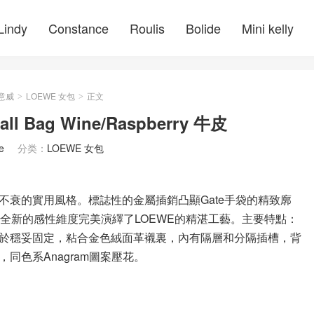
Lindy
Constance
Roulis
Bolide
Mini kelly
羅意威
LOEWE 女包
正文
>
>
 Bag Wine/Raspberry 牛皮
e
分类：
LOEWE 女包
衰的實用風格。標誌性的金屬插銷凸顯Gate手袋的精致廓
以全新的感性維度完美演繹了LOEWE的精湛工藝。主要特點：
於穩妥固定，粘合金色絨面革襯裏，內有隔層和分隔插槽，背
色系Anagram圖案壓花。