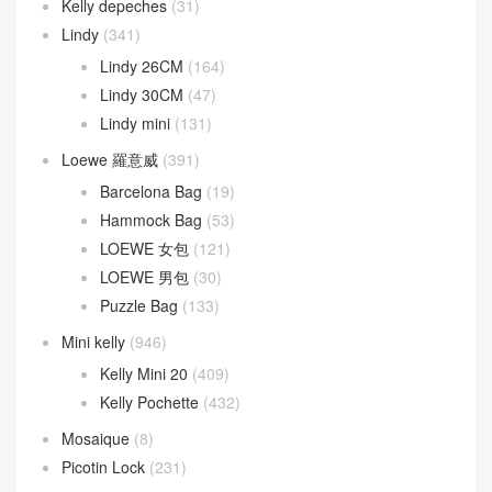
Kelly depeches
(31)
Lindy
(341)
Lindy 26CM
(164)
Lindy 30CM
(47)
Lindy mini
(131)
Loewe 羅意威
(391)
Barcelona Bag
(19)
Hammock Bag
(53)
LOEWE 女包
(121)
LOEWE 男包
(30)
Puzzle Bag
(133)
Mini kelly
(946)
Kelly Mini 20
(409)
Kelly Pochette
(432)
Mosaique
(8)
Picotin Lock
(231)