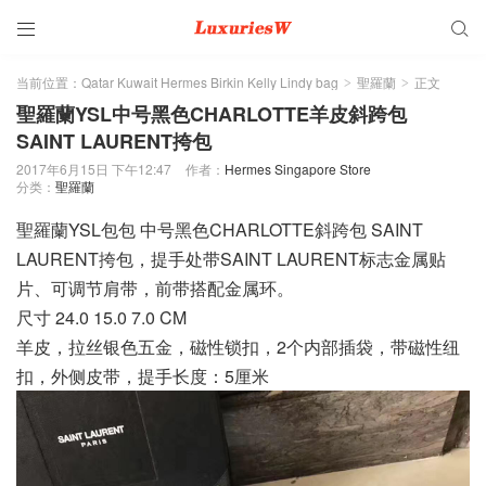


当前位置：
Qatar Kuwait Hermes Birkin Kelly Lindy bag
聖羅蘭
正文
>
>
聖羅蘭YSL中号黑色CHARLOTTE羊皮斜跨包
SAINT LAURENT挎包
2017年6月15日 下午12:47
作者：
Hermes Singapore Store
分类：
聖羅蘭
聖羅蘭YSL包包 中号黑色CHARLOTTE斜跨包 SAINT
LAURENT挎包，提手处带SAINT LAURENT标志金属贴
片、可调节肩带，前带搭配金属环。
尺寸 24.0 15.0 7.0 CM
羊皮，拉丝银色五金，磁性锁扣，2个内部插袋，带磁性纽
扣，外侧皮带，提手长度：5厘米