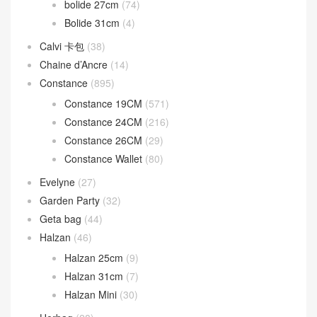
bolide 27cm
(74)
Bolide 31cm
(4)
Calvi 卡包
(38)
Chaine d’Ancre
(14)
Constance
(895)
Constance 19CM
(571)
Constance 24CM
(216)
Constance 26CM
(29)
Constance Wallet
(80)
Evelyne
(27)
Garden Party
(32)
Geta bag
(44)
Halzan
(46)
Halzan 25cm
(9)
Halzan 31cm
(7)
Halzan Mini
(30)