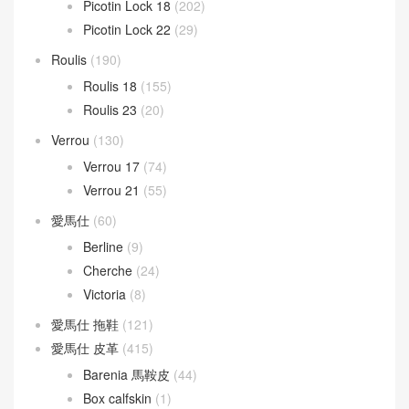
Picotin Lock 18
(202)
Picotin Lock 22
(29)
Roulis
(190)
Roulis 18
(155)
Roulis 23
(20)
Verrou
(130)
Verrou 17
(74)
Verrou 21
(55)
愛馬仕
(60)
Berline
(9)
Cherche
(24)
Victoria
(8)
愛馬仕 拖鞋
(121)
愛馬仕 皮革
(415)
Barenia 馬鞍皮
(44)
Box calfskin
(1)