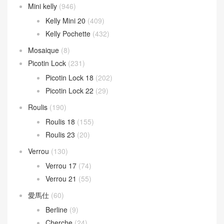
Mini kelly
(946)
Kelly Mini 20
(409)
Kelly Pochette
(432)
Mosaique
(8)
Picotin Lock
(231)
Picotin Lock 18
(202)
Picotin Lock 22
(29)
Roulis
(190)
Roulis 18
(155)
Roulis 23
(20)
Verrou
(130)
Verrou 17
(74)
Verrou 21
(55)
愛馬仕
(60)
Berline
(9)
Cherche
(24)