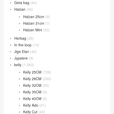
Geta bag
(44)
Halzan
(46)
Halzan 25cm
(9)
Halzan 31cm
(7)
Halzan Mini
(30)
Herbag
(28)
In the-loop
(14)
Jige Elan
(44)
Jypsiere
(9)
kelly
(1,383)
Kelly 25CM
(728)
Kelly 28CM
(350)
Kelly 32CM
(55)
Kelly 35CM
(6)
Kelly 40CM
(5)
Kelly Ado
(21)
Kelly Cut
(43)