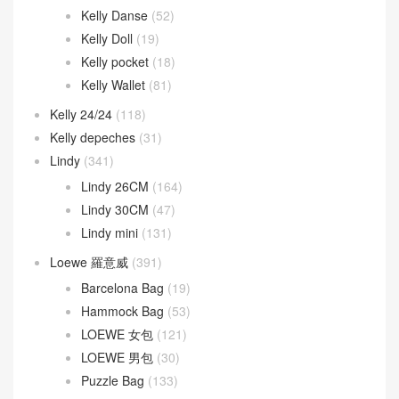
Kelly Danse
(52)
Kelly Doll
(19)
Kelly pocket
(18)
Kelly Wallet
(81)
Kelly 24/24
(118)
Kelly depeches
(31)
Lindy
(341)
Lindy 26CM
(164)
Lindy 30CM
(47)
Lindy mini
(131)
Loewe 羅意威
(391)
Barcelona Bag
(19)
Hammock Bag
(53)
LOEWE 女包
(121)
LOEWE 男包
(30)
Puzzle Bag
(133)