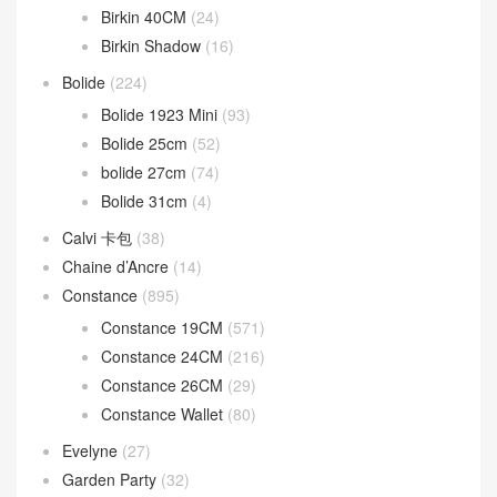
Birkin 40CM
(24)
Birkin Shadow
(16)
Bolide
(224)
Bolide 1923 Mini
(93)
Bolide 25cm
(52)
bolide 27cm
(74)
Bolide 31cm
(4)
Calvi 卡包
(38)
Chaine d’Ancre
(14)
Constance
(895)
Constance 19CM
(571)
Constance 24CM
(216)
Constance 26CM
(29)
Constance Wallet
(80)
Evelyne
(27)
Garden Party
(32)