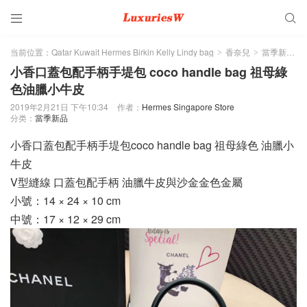


当前位置：
Qatar Kuwait Hermes Birkin Kelly Lindy bag
香奈兒
當季新品
>
>
>
小香口蓋包配手柄手堤包 coco handle bag 祖母綠
色油臘小牛皮
2019年2月21日 下午10:34
作者：
Hermes Singapore Store
分类：
當季新品
小香口蓋包配手柄手堤包coco handle bag 祖母綠色 油臘小
牛皮
V型縫線 口蓋包配手柄 油臘牛皮與沙金金色金屬
小號：14 × 24 × 10 cm
中號：17 × 12 × 29 cm