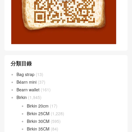
分類目錄
Bag strap
(13)
Béarn mini
(37)
Bearn wallet
(161)
Birkin
(1,945)
Birkin 20cm
(17)
Birkin 25CM
(1,228)
Birkin 30CM
(595)
Birkin 35CM
(84)