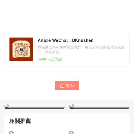
Article WeChat：BKnushen
掃描微信 WeChat 關註我們，每天分享更多新款包包圖
片，等妳來啦！
39981人已关注
赞(
1
)
小香口蓋包配手柄 手堤包中

小香口蓋包配手柄手堤包
號 coco handle bag寶藍色
Chanel Coco Handle Bag
油臘小牛皮
祖母綠色油臘小牛皮
相關推薦