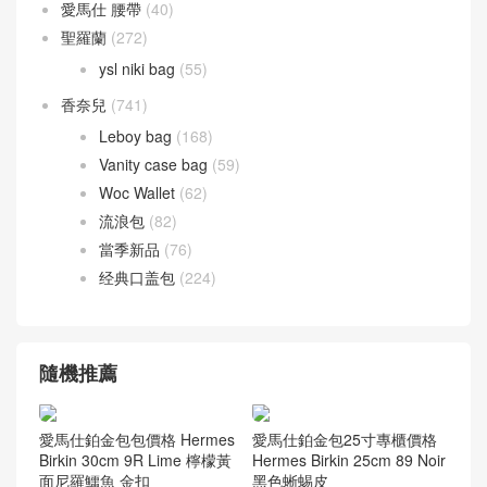
愛馬仕 腰帶
(40)
聖羅蘭
(272)
ysl niki bag
(55)
香奈兒
(741)
Leboy bag
(168)
Vanity case bag
(59)
Woc Wallet
(62)
流浪包
(82)
當季新品
(76)
经典口盖包
(224)
隨機推薦
愛馬仕鉑金包包價格 Hermes
愛馬仕鉑金包25寸專櫃價格
Birkin 30cm 9R Lime 檸檬黃
Hermes Birkin 25cm 89 Noir
面尼羅鱷魚 金扣
黑色蜥蜴皮