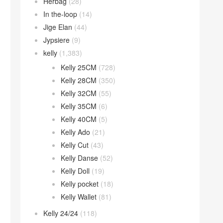
Herbag
(28)
In the-loop
(14)
Jige Elan
(44)
Jypsiere
(9)
kelly
(1,383)
Kelly 25CM
(728)
Kelly 28CM
(350)
Kelly 32CM
(55)
Kelly 35CM
(6)
Kelly 40CM
(5)
Kelly Ado
(21)
Kelly Cut
(43)
Kelly Danse
(52)
Kelly Doll
(19)
Kelly pocket
(18)
Kelly Wallet
(81)
Kelly 24/24
(118)