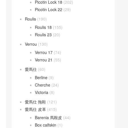
Picotin Lock 18
(202)
Picotin Lock 22
(29)
Roulis
(190)
Roulis 18
(155)
Roulis 23
(20)
Verrou
(130)
Verrou 17
(74)
Verrou 21
(55)
愛馬仕
(60)
Berline
(9)
Cherche
(24)
Victoria
(8)
愛馬仕 拖鞋
(121)
愛馬仕 皮革
(415)
Barenia 馬鞍皮
(44)
Box calfskin
(1)