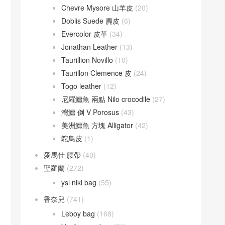
Chevre Mysore 山羊皮
(20)
Doblis Suede 麂皮
(6)
Evercolor 皮革
(34)
Jonathan Leather
(13)
Taurillion Novillo
(10)
Taurillon Clemence 皮
(24)
Togo leather
(12)
尼羅鱷魚 兩點 Nilo crocodile
(27)
灣鱷 倒 V Porosus
(43)
美洲鱷魚 方塊 Alligator
(42)
鴕鳥皮
(1)
愛馬仕 腰帶
(40)
聖羅蘭
(272)
ysl niki bag
(55)
香奈兒
(741)
Leboy bag
(168)