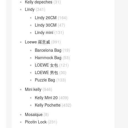
Kelly depeches
(31)
Lindy
(341)
Lindy 26CM
(164)
Lindy 30CM
(47)
Lindy mini
(131)
Loewe 羅意威
(391)
Barcelona Bag
(19)
Hammock Bag
(53)
LOEWE 女包
(121)
LOEWE 男包
(30)
Puzzle Bag
(133)
Mini kelly
(946)
Kelly Mini 20
(409)
Kelly Pochette
(432)
Mosaique
(8)
Picotin Lock
(231)