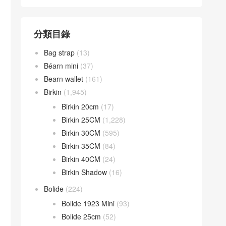
分類目錄
Bag strap
(13)
Béarn mini
(37)
Bearn wallet
(161)
Birkin
(1,945)
Birkin 20cm
(17)
Birkin 25CM
(1,228)
Birkin 30CM
(595)
Birkin 35CM
(84)
Birkin 40CM
(24)
Birkin Shadow
(16)
Bolide
(224)
Bolide 1923 Mini
(93)
Bolide 25cm
(52)