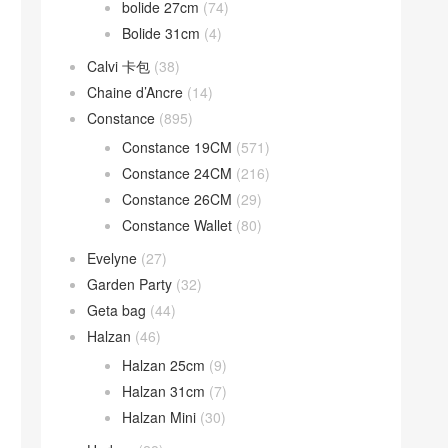
bolide 27cm
(74)
Bolide 31cm
(4)
Calvi 卡包
(38)
Chaine d’Ancre
(14)
Constance
(895)
Constance 19CM
(571)
Constance 24CM
(216)
Constance 26CM
(29)
Constance Wallet
(80)
Evelyne
(27)
Garden Party
(32)
Geta bag
(44)
Halzan
(46)
Halzan 25cm
(9)
Halzan 31cm
(7)
Halzan Mini
(30)