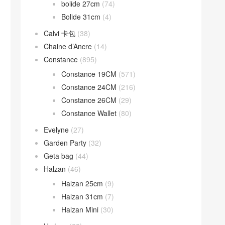
bolide 27cm
(74)
Bolide 31cm
(4)
Calvi 卡包
(38)
Chaine d’Ancre
(14)
Constance
(895)
Constance 19CM
(571)
Constance 24CM
(216)
Constance 26CM
(29)
Constance Wallet
(80)
Evelyne
(27)
Garden Party
(32)
Geta bag
(44)
Halzan
(46)
Halzan 25cm
(9)
Halzan 31cm
(7)
Halzan Mini
(30)