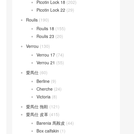
Picotin Lock 18
(202)
Picotin Lock 22
(29)
Roulis
(190)
Roulis 18
(155)
Roulis 23
(20)
Verrou
(130)
Verrou 17
(74)
Verrou 21
(55)
愛馬仕
(60)
Berline
(9)
Cherche
(24)
Victoria
(8)
愛馬仕 拖鞋
(121)
愛馬仕 皮革
(415)
Barenia 馬鞍皮
(44)
Box calfskin
(1)