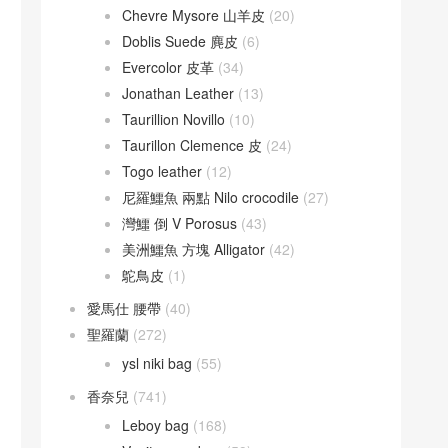
Chevre Mysore 山羊皮
(20)
Doblis Suede 麂皮
(6)
Evercolor 皮革
(34)
Jonathan Leather
(13)
Taurillion Novillo
(10)
Taurillon Clemence 皮
(24)
Togo leather
(12)
尼羅鱷魚 兩點 Nilo crocodile
(27)
灣鱷 倒 V Porosus
(43)
美洲鱷魚 方塊 Alligator
(42)
鴕鳥皮
(1)
愛馬仕 腰帶
(40)
聖羅蘭
(272)
ysl niki bag
(55)
香奈兒
(741)
Leboy bag
(168)