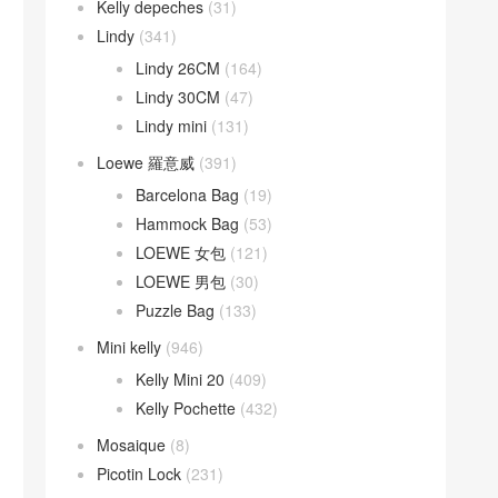
Kelly depeches
(31)
Lindy
(341)
Lindy 26CM
(164)
Lindy 30CM
(47)
Lindy mini
(131)
Loewe 羅意威
(391)
Barcelona Bag
(19)
Hammock Bag
(53)
LOEWE 女包
(121)
LOEWE 男包
(30)
Puzzle Bag
(133)
Mini kelly
(946)
Kelly Mini 20
(409)
Kelly Pochette
(432)
Mosaique
(8)
Picotin Lock
(231)