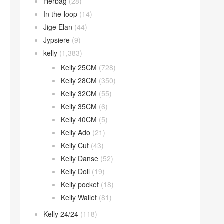
Herbag
(28)
In the-loop
(14)
Jige Elan
(44)
Jypsiere
(9)
kelly
(1,383)
Kelly 25CM
(728)
Kelly 28CM
(350)
Kelly 32CM
(55)
Kelly 35CM
(6)
Kelly 40CM
(5)
Kelly Ado
(21)
Kelly Cut
(43)
Kelly Danse
(52)
Kelly Doll
(19)
Kelly pocket
(18)
Kelly Wallet
(81)
Kelly 24/24
(118)