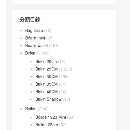
分類目錄
Bag strap
(13)
Béarn mini
(37)
Bearn wallet
(161)
Birkin
(1,945)
Birkin 20cm
(17)
Birkin 25CM
(1,228)
Birkin 30CM
(595)
Birkin 35CM
(84)
Birkin 40CM
(24)
Birkin Shadow
(16)
Bolide
(224)
Bolide 1923 Mini
(93)
Bolide 25cm
(52)