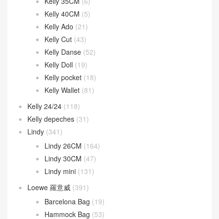
Kelly 35CM
(6)
Kelly 40CM
(5)
Kelly Ado
(21)
Kelly Cut
(43)
Kelly Danse
(52)
Kelly Doll
(19)
Kelly pocket
(18)
Kelly Wallet
(81)
Kelly 24/24
(118)
Kelly depeches
(31)
Lindy
(341)
Lindy 26CM
(164)
Lindy 30CM
(47)
Lindy mini
(131)
Loewe 羅意威
(391)
Barcelona Bag
(19)
Hammock Bag
(53)