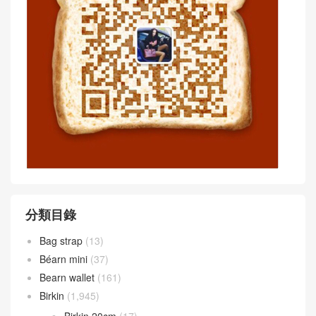
分類目錄
Bag strap
(13)
Béarn mini
(37)
Bearn wallet
(161)
Birkin
(1,945)