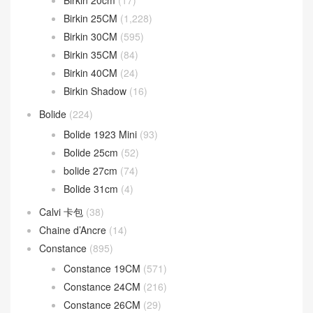
Birkin 20cm
(17)
Birkin 25CM
(1,228)
Birkin 30CM
(595)
Birkin 35CM
(84)
Birkin 40CM
(24)
Birkin Shadow
(16)
Bolide
(224)
Bolide 1923 Mini
(93)
Bolide 25cm
(52)
bolide 27cm
(74)
Bolide 31cm
(4)
Calvi 卡包
(38)
Chaine d’Ancre
(14)
Constance
(895)
Constance 19CM
(571)
Constance 24CM
(216)
Constance 26CM
(29)