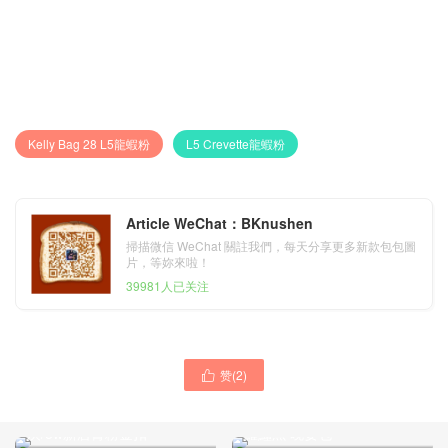
Kelly Bag 28 L5龍蝦粉
L5 Crevette龍蝦粉
Article WeChat：BKnushen
掃描微信 WeChat 關註我們，每天分享更多新款包包圖
片，等妳來啦！
39981人已关注
赞(
2
)

Malaysia Hermes Kelly Bag
Malaysia Hermes Kellycut
25cm Epsom CK18大象
31cm Himalaya 喜馬拉雅尼
灰/8w新唇膏粉金扣
羅鱷魚 晚宴包