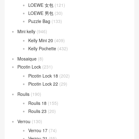
LOEWE 女包
(121)
LOEWE 男包
(30)
Puzzle Bag
(133)
Mini kelly
(946)
Kelly Mini 20
(409)
Kelly Pochette
(432)
Mosaique
(8)
Picotin Lock
(231)
Picotin Lock 18
(202)
Picotin Lock 22
(29)
Roulis
(190)
Roulis 18
(155)
Roulis 23
(20)
Verrou
(130)
Verrou 17
(74)
Verrou 21
(55)