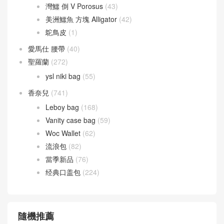
灣鱷 倒 V Porosus
(43)
美洲鱷魚 方塊 Alligator
(42)
鴕鳥皮
(1)
愛馬仕 腰帶
(40)
聖羅蘭
(272)
ysl niki bag
(55)
香奈兒
(741)
Leboy bag
(168)
Vanity case bag
(59)
Woc Wallet
(62)
流浪包
(82)
當季新品
(76)
经典口盖包
(224)
隨機推薦