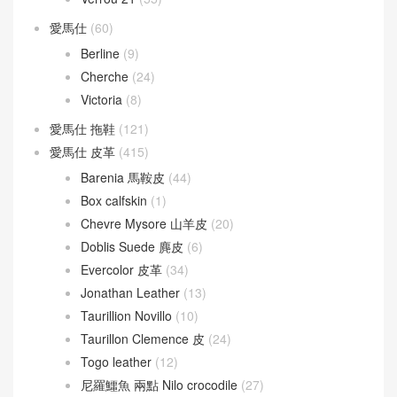
愛馬仕
(60)
Berline
(9)
Cherche
(24)
Victoria
(8)
愛馬仕 拖鞋
(121)
愛馬仕 皮革
(415)
Barenia 馬鞍皮
(44)
Box calfskin
(1)
Chevre Mysore 山羊皮
(20)
Doblis Suede 麂皮
(6)
Evercolor 皮革
(34)
Jonathan Leather
(13)
Taurillion Novillo
(10)
Taurillon Clemence 皮
(24)
Togo leather
(12)
尼羅鱷魚 兩點 Nilo crocodile
(27)