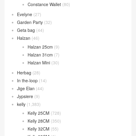
Constance Wallet
(80)
Evelyne
(27)
Garden Party
(32)
Geta bag
(44)
Halzan
(46)
Halzan 25cm
(9)
Halzan 31cm
(7)
Halzan Mini
(30)
Herbag
(28)
In the-loop
(14)
Jige Elan
(44)
Jypsiere
(9)
kelly
(1,383)
Kelly 25CM
(728)
Kelly 28CM
(350)
Kelly 32CM
(55)