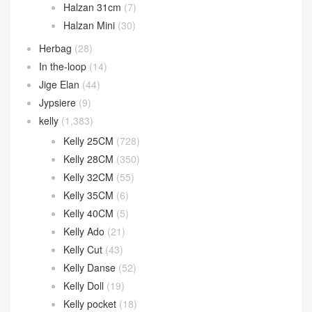
Halzan 31cm
(7)
Halzan Mini
(30)
Herbag
(28)
In the-loop
(14)
Jige Elan
(44)
Jypsiere
(9)
kelly
(1,383)
Kelly 25CM
(728)
Kelly 28CM
(350)
Kelly 32CM
(55)
Kelly 35CM
(6)
Kelly 40CM
(5)
Kelly Ado
(21)
Kelly Cut
(43)
Kelly Danse
(52)
Kelly Doll
(19)
Kelly pocket
(18)