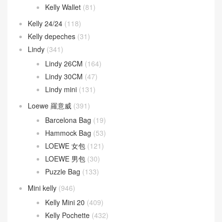
Kelly Wallet
(81)
Kelly 24/24
(118)
Kelly depeches
(31)
Lindy
(341)
Lindy 26CM
(164)
Lindy 30CM
(47)
Lindy mini
(131)
Loewe 羅意威
(391)
Barcelona Bag
(19)
Hammock Bag
(53)
LOEWE 女包
(121)
LOEWE 男包
(30)
Puzzle Bag
(133)
Mini kelly
(946)
Kelly Mini 20
(409)
Kelly Pochette
(432)