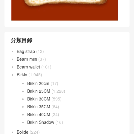
分類目錄
Bag strap
(13)
Béarn mini
(37)
Bearn wallet
(161)
Birkin
(1,945)
Birkin 20cm
(17)
Birkin 25CM
(1,228)
Birkin 30CM
(595)
Birkin 35CM
(84)
Birkin 40CM
(24)
Birkin Shadow
(16)
Bolide
(224)