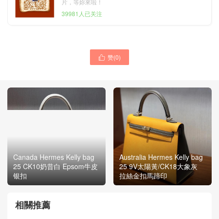
片，等妳來啦！
39981人已关注
赞(
0
)

Canada Hermes Kelly bag
Australia Hermes Kelly bag
25 CK10奶昔白 Epsom牛皮
25 9V太陽黃/CK18大象灰
银扣
拉絲金扣馬蹄印
相關推薦