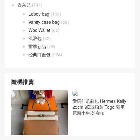
香奈兒
(741)
Leboy bag
(168)
Vanity case bag
(59)
Woc Wallet
(62)
流浪包
(82)
當季新品
(76)
经典口盖包
(224)
隨機推薦