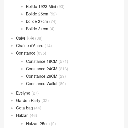
Bolide 1923 Mini
(93)
Bolide 25cm
(52)
bolide 27cm
(74)
Bolide 31cm
(4)
Calvi 卡包
(38)
Chaine d’Ancre
(14)
Constance
(895)
Constance 19CM
(571)
Constance 24CM
(216)
Constance 26CM
(29)
Constance Wallet
(80)
Evelyne
(27)
Garden Party
(32)
Geta bag
(44)
Halzan
(46)
Halzan 25cm
(9)