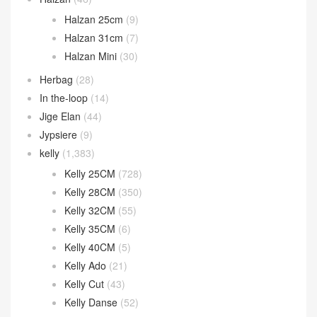
Halzan 25cm
(9)
Halzan 31cm
(7)
Halzan Mini
(30)
Herbag
(28)
In the-loop
(14)
Jige Elan
(44)
Jypsiere
(9)
kelly
(1,383)
Kelly 25CM
(728)
Kelly 28CM
(350)
Kelly 32CM
(55)
Kelly 35CM
(6)
Kelly 40CM
(5)
Kelly Ado
(21)
Kelly Cut
(43)
Kelly Danse
(52)