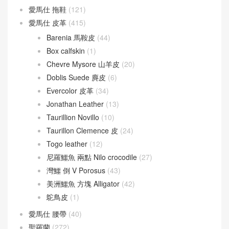
愛馬仕 拖鞋
(121)
愛馬仕 皮革
(415)
Barenia 馬鞍皮
(44)
Box calfskin
(1)
Chevre Mysore 山羊皮
(20)
Doblis Suede 麂皮
(6)
Evercolor 皮革
(34)
Jonathan Leather
(13)
Taurillion Novillo
(10)
Taurillon Clemence 皮
(24)
Togo leather
(12)
尼羅鱷魚 兩點 Nilo crocodile
(27)
灣鱷 倒 V Porosus
(43)
美洲鱷魚 方塊 Alligator
(42)
鴕鳥皮
(1)
愛馬仕 腰帶
(40)
聖羅蘭
(272)