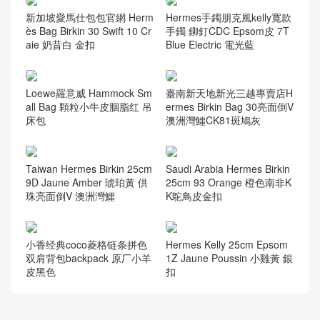
新加坡愛馬仕包包官網 Herm
Hermes手鐲朋克風kelly寬款
ès Bag Birkin 30 Swift 10 Cr
手鐲 鉚釘CDC Epsom皮 7T
aie 奶昔白 金扣
Blue Electric 電光藍
Loewe羅意威 Hammock Sm
臺南新天地新光三越專賣店H
all Bag 顆粒小牛皮胭脂红 吊
ermes Birkin Bag 30亮面倒V
床包
澳洲灣鱷CK81斑鳩灰
Taiwan Hermes Birkin 25cm
Saudi Arabia Hermes Birkin
9D Jaune Amber 琥珀黃 供
25cm 93 Orange 橙色南非K
珠亮面倒V 澳洲灣鱷
K鴕鳥皮金扣
小香经典coco菱格链条拼色
Hermes Kelly 25cm Epsom
双肩背包backpack 原厂小羊
1Z Jaune Poussin 小雞黃 銀
皮黑色
扣