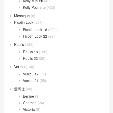
Kelly Mini 20
(409)
Kelly Pochette
(432)
Mosaique
(8)
Picotin Lock
(231)
Picotin Lock 18
(202)
Picotin Lock 22
(29)
Roulis
(190)
Roulis 18
(155)
Roulis 23
(20)
Verrou
(130)
Verrou 17
(74)
Verrou 21
(55)
愛馬仕
(60)
Berline
(9)
Cherche
(24)
Victoria
(8)