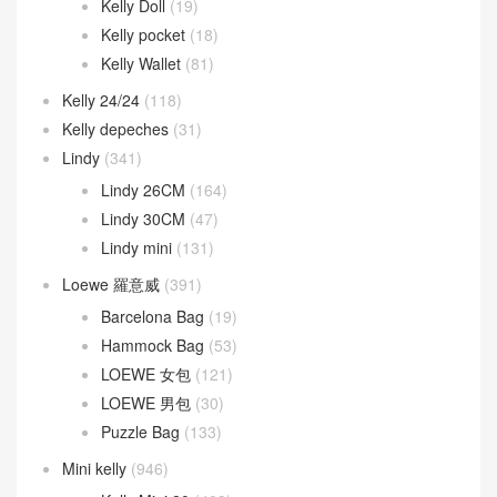
Kelly Doll
(19)
Kelly pocket
(18)
Kelly Wallet
(81)
Kelly 24/24
(118)
Kelly depeches
(31)
Lindy
(341)
Lindy 26CM
(164)
Lindy 30CM
(47)
Lindy mini
(131)
Loewe 羅意威
(391)
Barcelona Bag
(19)
Hammock Bag
(53)
LOEWE 女包
(121)
LOEWE 男包
(30)
Puzzle Bag
(133)
Mini kelly
(946)