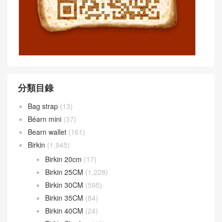
分類目錄
Bag strap
(13)
Béarn mini
(37)
Bearn wallet
(161)
Birkin
(1,945)
Birkin 20cm
(17)
Birkin 25CM
(1,228)
Birkin 30CM
(595)
Birkin 35CM
(84)
Birkin 40CM
(24)