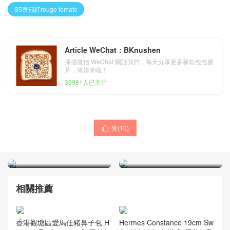
S5番茄紅rouge tomate
Article WeChat：BKnushen
掃描微信 WeChat 關註我們，每天分享更多新款包包圖
片，等妳來啦！
39981人已关注
Hermes Birkin 25 Touch
赞(
10
)

CK73寶石藍Blue
Hermes Birkin 30 Epsom
sapphire/7K Bleu Abysse深
CCR2瑪瑙藍blue agate/4Z
海藍
海鷗灰Gris Mouette
相關推薦
Hermes Constance 19cm Sw
香港觀塘區愛馬仕豬鼻子包 H