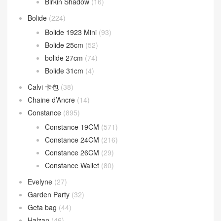
Birkin Shadow
(16)
Bolide
(224)
Bolide 1923 Mini
(93)
Bolide 25cm
(52)
bolide 27cm
(74)
Bolide 31cm
(4)
Calvi 卡包
(38)
Chaine d’Ancre
(14)
Constance
(895)
Constance 19CM
(571)
Constance 24CM
(216)
Constance 26CM
(29)
Constance Wallet
(80)
Evelyne
(27)
Garden Party
(32)
Geta bag
(44)
Halzan
(46)