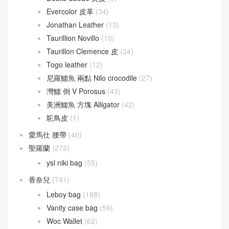
Evercolor 皮革
(34)
Jonathan Leather
(13)
Taurillion Novillo
(10)
Taurillon Clemence 皮
(24)
Togo leather
(12)
尼羅鱷魚 兩點 Nilo crocodile
(27)
灣鱷 倒 V Porosus
(43)
美洲鱷魚 方塊 Alligator
(42)
鴕鳥皮
(1)
愛馬仕 腰帶
(40)
聖羅蘭
(272)
ysl niki bag
(55)
香奈兒
(741)
Leboy bag
(168)
Vanity case bag
(59)
Woc Wallet
(62)