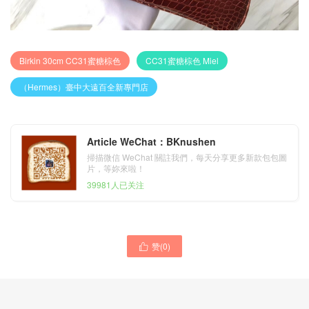
Birkin 30cm CC31蜜糖棕色
CC31蜜糖棕色 Miel
（Hermes）臺中大遠百全新專門店
Article WeChat：BKnushen
掃描微信 WeChat 關註我們，每天分享更多新款包包圖
片，等妳來啦！
39981人已关注
赞(
0
)
