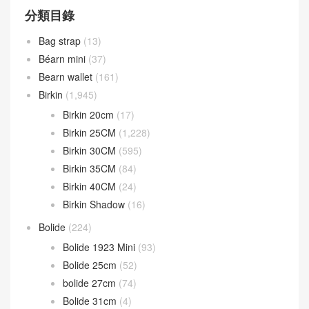
分類目錄
Bag strap
(13)
Béarn mini
(37)
Bearn wallet
(161)
Birkin
(1,945)
Birkin 20cm
(17)
Birkin 25CM
(1,228)
Birkin 30CM
(595)
Birkin 35CM
(84)
Birkin 40CM
(24)
Birkin Shadow
(16)
Bolide
(224)
Bolide 1923 Mini
(93)
Bolide 25cm
(52)
bolide 27cm
(74)
Bolide 31cm
(4)