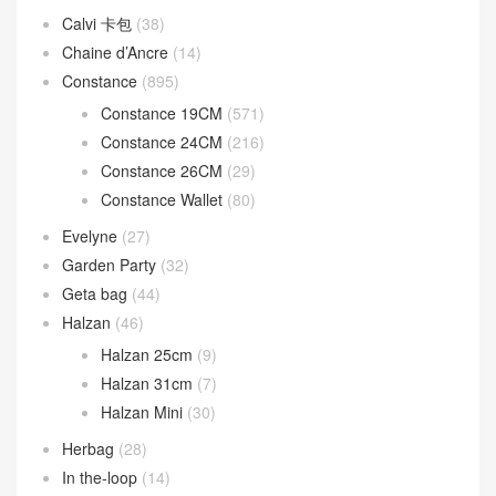
Calvi 卡包
(38)
Chaine d’Ancre
(14)
Constance
(895)
Constance 19CM
(571)
Constance 24CM
(216)
Constance 26CM
(29)
Constance Wallet
(80)
Evelyne
(27)
Garden Party
(32)
Geta bag
(44)
Halzan
(46)
Halzan 25cm
(9)
Halzan 31cm
(7)
Halzan Mini
(30)
Herbag
(28)
In the-loop
(14)