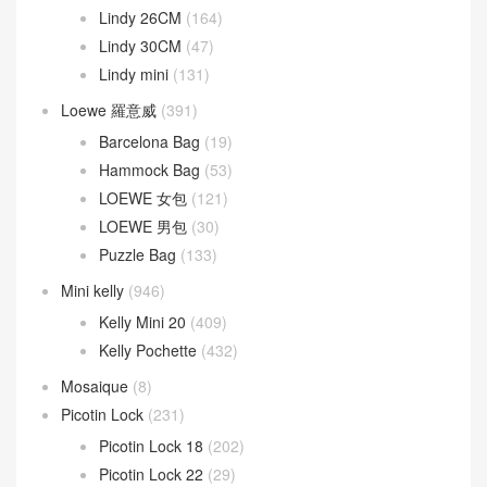
Lindy 26CM
(164)
Lindy 30CM
(47)
Lindy mini
(131)
Loewe 羅意威
(391)
Barcelona Bag
(19)
Hammock Bag
(53)
LOEWE 女包
(121)
LOEWE 男包
(30)
Puzzle Bag
(133)
Mini kelly
(946)
Kelly Mini 20
(409)
Kelly Pochette
(432)
Mosaique
(8)
Picotin Lock
(231)
Picotin Lock 18
(202)
Picotin Lock 22
(29)