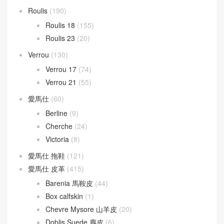
Roulis
(190)
Roulis 18
(155)
Roulis 23
(20)
Verrou
(130)
Verrou 17
(74)
Verrou 21
(55)
愛馬仕
(60)
Berline
(9)
Cherche
(24)
Victoria
(8)
愛馬仕 拖鞋
(121)
愛馬仕 皮革
(415)
Barenia 馬鞍皮
(44)
Box calfskin
(1)
Chevre Mysore 山羊皮
(20)
Doblis Suede 麂皮
(6)