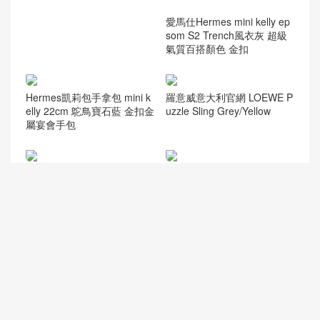
愛馬仕Hermes mini kelly ep
som S2 Trench風衣灰 超級
氣質百搭顏色 金扣
Hermes凱莉包手拿包 mini k
羅意威意大利官網 LOEWE P
elly 22cm 鴕鳥寶石藍 金扣金
uzzle Sling Grey/Yellow
屬宴會手包
愛馬仕康康包 新款 單層配帶
小香復古手提包coco handle
小鏡子真假區別圖 Hermes C
bag 小號23cm 小牛皮 焦糖
onstance 24 Epsom Etoupe
色手袋
金扣
新加坡哪裏的愛馬仕包包不
小香2018年款的新woc 鏈條
用配貨 Hermes Kelly 28cm
小包 發財包 霧霾藍羊皮革與
2Q Vert Amclais 英國綠
全鋼金色金屬