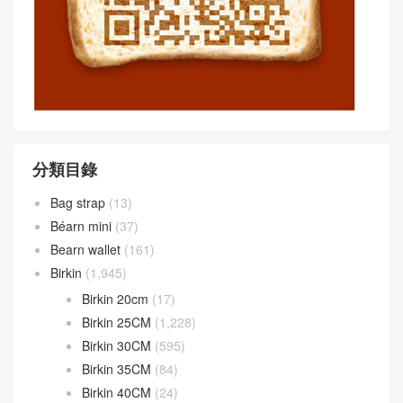
分類目錄
Bag strap
(13)
Béarn mini
(37)
Bearn wallet
(161)
Birkin
(1,945)
Birkin 20cm
(17)
Birkin 25CM
(1,228)
Birkin 30CM
(595)
Birkin 35CM
(84)
Birkin 40CM
(24)