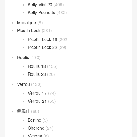
Kelly Mini 20
(409)
Kelly Pochette
(432)
Mosaique
(8)
Picotin Lock
(231)
Picotin Lock 18
(202)
Picotin Lock 22
(29)
Roulis
(190)
Roulis 18
(155)
Roulis 23
(20)
Verrou
(130)
Verrou 17
(74)
Verrou 21
(55)
愛馬仕
(60)
Berline
(9)
Cherche
(24)
Victoria
(8)