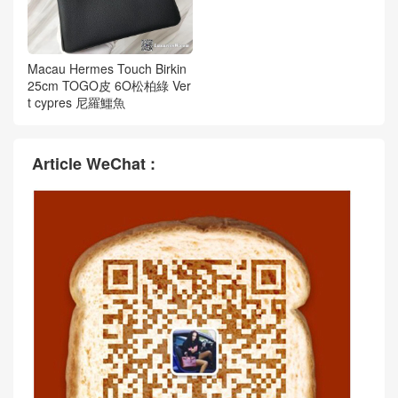
Macau Hermes Touch Birkin
25cm TOGO皮 6O松柏綠 Ver
t cypres 尼羅鱷魚
Article WeChat :