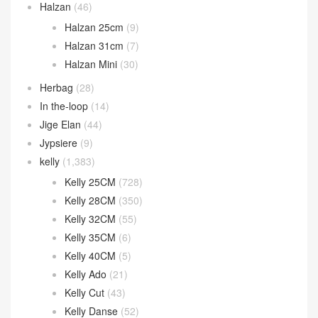
Halzan
(46)
Halzan 25cm
(9)
Halzan 31cm
(7)
Halzan Mini
(30)
Herbag
(28)
In the-loop
(14)
Jige Elan
(44)
Jypsiere
(9)
kelly
(1,383)
Kelly 25CM
(728)
Kelly 28CM
(350)
Kelly 32CM
(55)
Kelly 35CM
(6)
Kelly 40CM
(5)
Kelly Ado
(21)
Kelly Cut
(43)
Kelly Danse
(52)