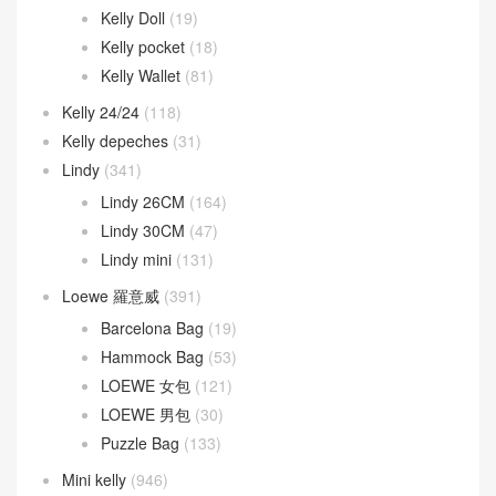
Kelly Doll
(19)
Kelly pocket
(18)
Kelly Wallet
(81)
Kelly 24/24
(118)
Kelly depeches
(31)
Lindy
(341)
Lindy 26CM
(164)
Lindy 30CM
(47)
Lindy mini
(131)
Loewe 羅意威
(391)
Barcelona Bag
(19)
Hammock Bag
(53)
LOEWE 女包
(121)
LOEWE 男包
(30)
Puzzle Bag
(133)
Mini kelly
(946)