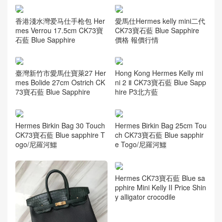
香港淺水灣爱马仕手枪包 Her
愛馬仕Hermes kelly mini二代
mes Verrou 17.5cm CK73寶
CK73寶石藍 Blue Sapphire
石藍 Blue Sapphire
價格 報價行情
臺灣新竹市愛馬仕寶萊27 Her
Hong Kong Hermes Kelly mi
mes Bolide 27cm Ostrich CK
ni 2 Ⅱ CK73寶石藍 Blue Sapp
73寶石藍 Blue Sapphire
hire P3北方藍
Hermes Birkin Bag 30 Touch
Hermes Birkin Bag 25cm Tou
CK73寶石藍 Blue sapphire T
ch CK73寶石藍 Blue sapphir
ogo/尼羅河鱷
e Togo/尼羅河鱷
Hermes CK73寶石藍 Blue sa
pphire Mini Kelly II Price Shin
y alligator crocodile