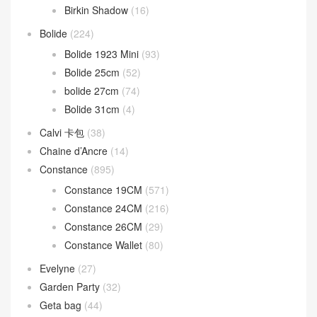
Birkin Shadow
(16)
Bolide
(224)
Bolide 1923 Mini
(93)
Bolide 25cm
(52)
bolide 27cm
(74)
Bolide 31cm
(4)
Calvi 卡包
(38)
Chaine d’Ancre
(14)
Constance
(895)
Constance 19CM
(571)
Constance 24CM
(216)
Constance 26CM
(29)
Constance Wallet
(80)
Evelyne
(27)
Garden Party
(32)
Geta bag
(44)