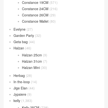
Constance 19CM
(571)
Constance 24CM
(216)
Constance 26CM
(29)
Constance Wallet
(80)
Evelyne
(27)
Garden Party
(32)
Geta bag
(44)
Halzan
(46)
Halzan 25cm
(9)
Halzan 31cm
(7)
Halzan Mini
(30)
Herbag
(28)
In the-loop
(14)
Jige Elan
(44)
Jypsiere
(9)
kelly
(1,383)
Kelly 25CM
(728)