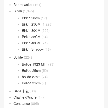
Bearn wallet
(161)
Birkin
(1,945)
Birkin 20cm
(17)
Birkin 25CM
(1,228)
Birkin 30CM
(595)
Birkin 35CM
(84)
Birkin 40CM
(24)
Birkin Shadow
(16)
Bolide
(224)
Bolide 1923 Mini
(93)
Bolide 25cm
(52)
bolide 27cm
(74)
Bolide 31cm
(4)
Calvi 卡包
(38)
Chaine d’Ancre
(14)
Constance
(895)