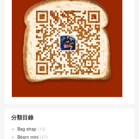
分類目錄
Bag strap
(13)
Béarn mini
(37)