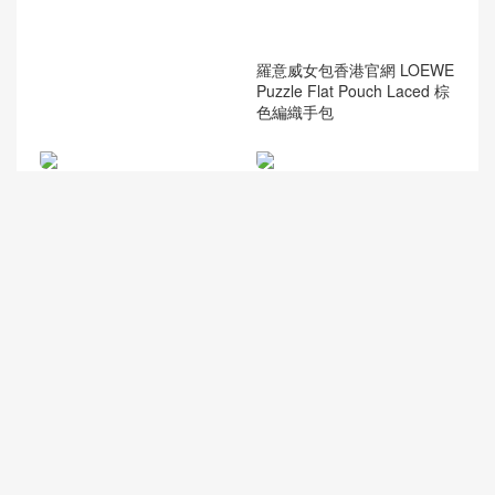
羅意威女包香港官網 LOEWE
Puzzle Flat Pouch Laced 棕
色編織手包
臺灣新北市新莊區 Hermes C
林心如愛馬仕包包圖片 Herm
onstance 19cm 7Q希臘藍 Bl
es Birkin 25 Epsom Mauve
ue Mykonos Ostrich
Pale 夢幻粉紫 Silver Hardwa
re
愛馬仕鉑金包 Hermes Birkin
Hermes Constance 19cm E
40CM HAC togo gold cc37
psom 8F Etain 錫器灰 玫瑰
金棕色銀扣金屬
金扣
30天热门
7天热门
关于我们
友情链接
微信
点赞排行
热门标签