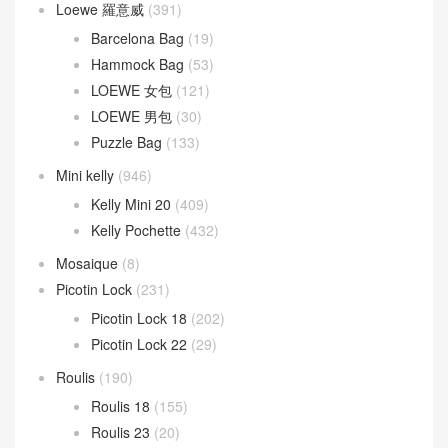
Loewe 羅意威
(391)
Barcelona Bag
(19)
Hammock Bag
(53)
LOEWE 女包
(121)
LOEWE 男包
(30)
Puzzle Bag
(133)
Mini kelly
(946)
Kelly Mini 20
(409)
Kelly Pochette
(432)
Mosaique
(8)
Picotin Lock
(231)
Picotin Lock 18
(202)
Picotin Lock 22
(29)
Roulis
(190)
Roulis 18
(155)
Roulis 23
(20)