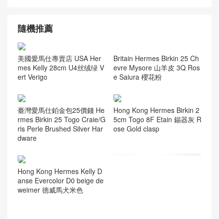
隨機推薦
Britain Hermes Birkin 25 Ch
美國愛馬仕專賣店 USA Her
evre Mysore 山羊皮 3Q Ros
mes Kelly 28cm U4丝绒绿 V
e Saiura 櫻花粉
ert Verigo
臺灣愛馬仕鉑金包25價錢 He
Hong Kong Hermes Birkin 2
rmes Birkin 25 Togo Craie/G
5cm Togo 8F Etain 錫器灰 R
ris Perle Brushed Silver Har
ose Gold clasp
dware
Hong Kong Hermes Kelly D
anse Evercolor D0 beige de
weimer 德威馬犬米色