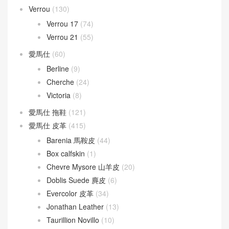
Verrou
(130)
Verrou 17
(74)
Verrou 21
(55)
愛馬仕
(60)
Berline
(9)
Cherche
(24)
Victoria
(8)
愛馬仕 拖鞋
(121)
愛馬仕 皮革
(415)
Barenia 馬鞍皮
(44)
Box calfskin
(1)
Chevre Mysore 山羊皮
(20)
Doblis Suede 麂皮
(6)
Evercolor 皮革
(34)
Jonathan Leather
(13)
Taurillion Novillo
(10)