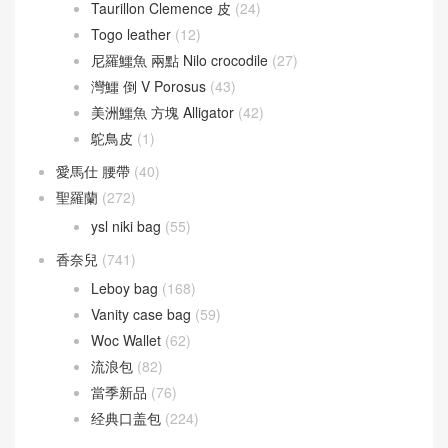
Taurillon Clemence 皮
(24)
Togo leather
(12)
尼羅鱷魚 兩點 Nilo crocodile
(27)
灣鱷 倒 V Porosus
(43)
美洲鱷魚 方塊 Alligator
(42)
鴕鳥皮
(1)
愛馬仕 腰帶
(40)
聖羅蘭
(272)
ysl niki bag
(55)
香奈兒
(741)
Leboy bag
(168)
Vanity case bag
(59)
Woc Wallet
(62)
流浪包
(82)
當季新品
(76)
经典口盖包
(224)