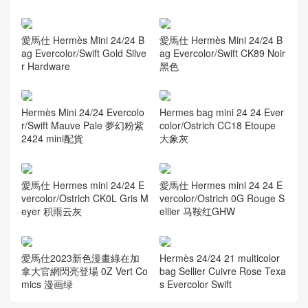
愛馬仕 Hermès Mini 24/24 B
愛馬仕 Hermès Mini 24/24 B
ag Evercolor/Swift Gold Silve
ag Evercolor/Swift CK89 Noir
r Hardware
黑色
Hermès Mini 24/24 Evercolo
Hermes bag mini 24 24 Ever
r/Swift Mauve Pale 夢幻粉紫
color/Ostrich CC18 Etoupe
2424 mini配貨
大象灰
愛馬仕 Hermes mini 24/24 E
愛馬仕 Hermes mini 24 24 E
vercolor/Ostrich CK0L Gris M
vercolor/Ostrich 0G Rouge S
eyer 积雨云灰
ellier 马鞍红GHW
愛馬仕2023新色漫畫綠在加
Hermès 24/24 21 multicolor
拿大官網閃亮登場 0Z Vert Co
bag Sellier Cuivre Rose Texa
mics 漫画绿
s Evercolor Swift