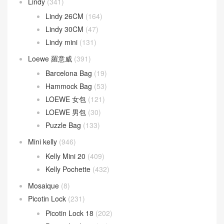
Lindy
(341)
Lindy 26CM
(164)
Lindy 30CM
(47)
Lindy mini
(131)
Loewe 羅意威
(391)
Barcelona Bag
(19)
Hammock Bag
(53)
LOEWE 女包
(121)
LOEWE 男包
(30)
Puzzle Bag
(133)
Mini kelly
(946)
Kelly Mini 20
(409)
Kelly Pochette
(432)
Mosaique
(8)
Picotin Lock
(231)
Picotin Lock 18
(202)