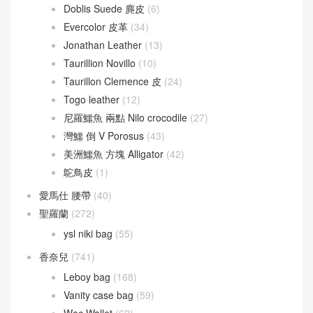
Doblis Suede 麂皮
(6)
Evercolor 皮革
(34)
Jonathan Leather
(13)
Taurillion Novillo
(10)
Taurillon Clemence 皮
(24)
Togo leather
(12)
尼羅鱷魚 兩點 Nilo crocodile
(27)
灣鱷 倒 V Porosus
(43)
美洲鱷魚 方塊 Alligator
(42)
鴕鳥皮
(1)
愛馬仕 腰帶
(40)
聖羅蘭
(272)
ysl niki bag
(55)
香奈兒
(741)
Leboy bag
(168)
Vanity case bag
(59)