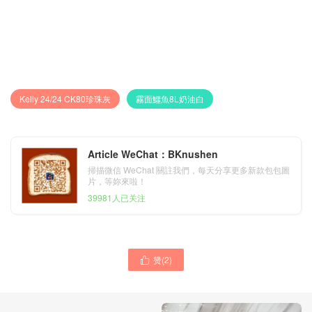
Kelly 24/24 CK80珍珠灰
霧面鱷魚8L奶油白
Article WeChat：BKnushen
掃描微信 WeChat 關註我們，每天分享更多新款包包圖
片，等妳來啦！
39981人已关注
赞(
2
)
