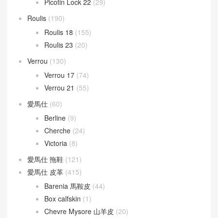
Picotin Lock 22
(29)
Roulis
(190)
Roulis 18
(155)
Roulis 23
(20)
Verrou
(130)
Verrou 17
(74)
Verrou 21
(55)
愛馬仕
(60)
Berline
(9)
Cherche
(24)
Victoria
(8)
愛馬仕 拖鞋
(121)
愛馬仕 皮革
(415)
Barenia 馬鞍皮
(44)
Box calfskin
(1)
Chevre Mysore 山羊皮
(20)