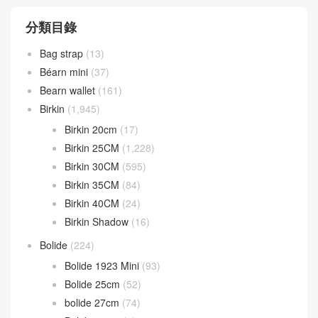
分類目錄
Bag strap
(13)
Béarn mini
(37)
Bearn wallet
(161)
Birkin
(1,945)
Birkin 20cm
(17)
Birkin 25CM
(1,228)
Birkin 30CM
(595)
Birkin 35CM
(84)
Birkin 40CM
(24)
Birkin Shadow
(16)
Bolide
(224)
Bolide 1923 Mini
(93)
Bolide 25cm
(52)
bolide 27cm
(74)