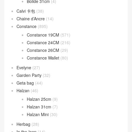
Bolide 31cm
(4)
Calvi 卡包
(38)
Chaine d’Ancre
(14)
Constance
(895)
Constance 19CM
(571)
Constance 24CM
(216)
Constance 26CM
(29)
Constance Wallet
(80)
Evelyne
(27)
Garden Party
(32)
Geta bag
(44)
Halzan
(46)
Halzan 25cm
(9)
Halzan 31cm
(7)
Halzan Mini
(30)
Herbag
(28)
In the-loop
(14)