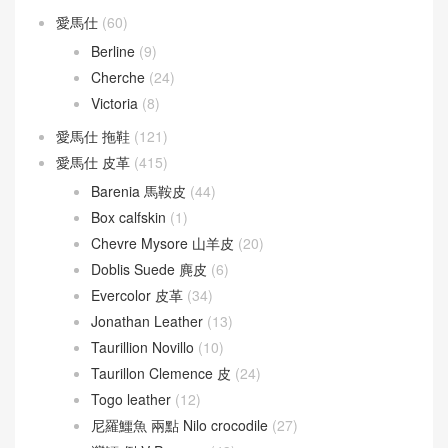
愛馬仕
(60)
Berline
(9)
Cherche
(24)
Victoria
(8)
愛馬仕 拖鞋
(121)
愛馬仕 皮革
(415)
Barenia 馬鞍皮
(44)
Box calfskin
(1)
Chevre Mysore 山羊皮
(20)
Doblis Suede 麂皮
(6)
Evercolor 皮革
(34)
Jonathan Leather
(13)
Taurillion Novillo
(10)
Taurillon Clemence 皮
(24)
Togo leather
(12)
尼羅鱷魚 兩點 Nilo crocodile
(27)