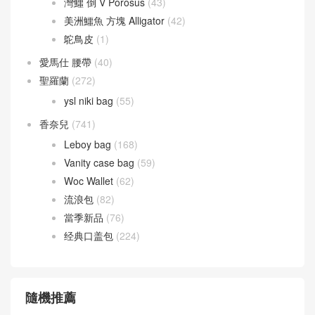
灣鱷 倒 V Porosus
(43)
美洲鱷魚 方塊 Alligator
(42)
鴕鳥皮
(1)
愛馬仕 腰帶
(40)
聖羅蘭
(272)
ysl niki bag
(55)
香奈兒
(741)
Leboy bag
(168)
Vanity case bag
(59)
Woc Wallet
(62)
流浪包
(82)
當季新品
(76)
经典口盖包
(224)
隨機推薦