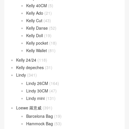
Kelly 40CM
(5)
Kelly Ado
(21)
Kelly Cut
(43)
Kelly Danse
(52)
Kelly Doll
(19)
Kelly pocket
(18)
Kelly Wallet
(81)
Kelly 24/24
(118)
Kelly depeches
(31)
Lindy
(341)
Lindy 26CM
(164)
Lindy 30CM
(47)
Lindy mini
(131)
Loewe 羅意威
(391)
Barcelona Bag
(19)
Hammock Bag
(53)