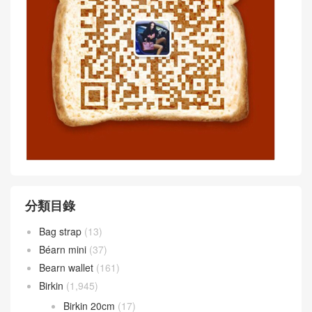
分類目錄
Bag strap
(13)
Béarn mini
(37)
Bearn wallet
(161)
Birkin
(1,945)
Birkin 20cm
(17)