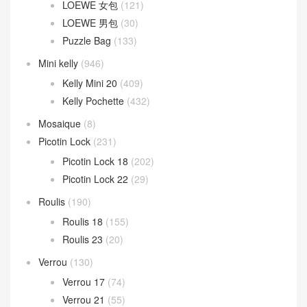
LOEWE 女包
(121)
LOEWE 男包
(30)
Puzzle Bag
(133)
Mini kelly
(946)
Kelly Mini 20
(409)
Kelly Pochette
(432)
Mosaique
(8)
Picotin Lock
(231)
Picotin Lock 18
(202)
Picotin Lock 22
(29)
Roulis
(190)
Roulis 18
(155)
Roulis 23
(20)
Verrou
(130)
Verrou 17
(74)
Verrou 21
(55)