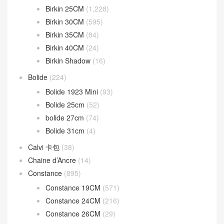
Birkin 25CM
(1,228)
Birkin 30CM
(595)
Birkin 35CM
(84)
Birkin 40CM
(24)
Birkin Shadow
(16)
Bolide
(224)
Bolide 1923 Mini
(93)
Bolide 25cm
(52)
bolide 27cm
(74)
Bolide 31cm
(4)
Calvi 卡包
(38)
Chaine d’Ancre
(14)
Constance
(895)
Constance 19CM
(571)
Constance 24CM
(216)
Constance 26CM
(29)