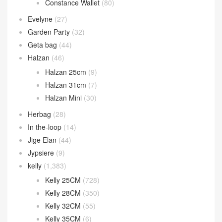
Constance Wallet
(80)
Evelyne
(27)
Garden Party
(32)
Geta bag
(44)
Halzan
(46)
Halzan 25cm
(9)
Halzan 31cm
(7)
Halzan Mini
(30)
Herbag
(28)
In the-loop
(14)
Jige Elan
(44)
Jypsiere
(9)
kelly
(1,383)
Kelly 25CM
(728)
Kelly 28CM
(350)
Kelly 32CM
(55)
Kelly 35CM
(6)