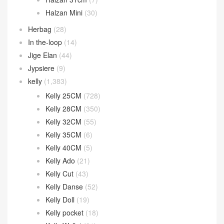
Halzan Mini
(30)
Herbag
(28)
In the-loop
(14)
Jige Elan
(44)
Jypsiere
(9)
kelly
(1,383)
Kelly 25CM
(728)
Kelly 28CM
(350)
Kelly 32CM
(55)
Kelly 35CM
(6)
Kelly 40CM
(5)
Kelly Ado
(21)
Kelly Cut
(43)
Kelly Danse
(52)
Kelly Doll
(19)
Kelly pocket
(18)