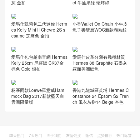
灰 金扣
et 牛油果綠 蟋蟀綠
愛馬仕凱莉包二代迷你 Herm
小香Wallet On Chain 小牛皮
es Kelly Mini II Chevre 2S s
魚子醬雙層WOC新款顆粒紋
esame 芝麻色 金扣
愛馬仕包包越南官網 Hermes
愛馬仕皮革分類有幾種材質
Kelly 25cm 尼羅鱷 CK37金
Hermes 88 Graphite 石墨灰
棕色 Gold 銀扣
霧面美洲鱷魚
杨幂同款Loewe羅意威Ham
香港九龍城區黃埔 Hermes C
mock Bag 2017新款藍天白
onstance 24 Epsom S2 Tren
雲圖限量版
ch 風衣灰拼14 Beige 杏色
30天热门
7天热门
关于我们
友情链接
微信
点赞排行
热门标签