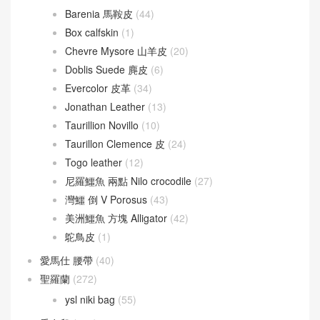
Barenia 馬鞍皮
(44)
Box calfskin
(1)
Chevre Mysore 山羊皮
(20)
Doblis Suede 麂皮
(6)
Evercolor 皮革
(34)
Jonathan Leather
(13)
Taurillion Novillo
(10)
Taurillon Clemence 皮
(24)
Togo leather
(12)
尼羅鱷魚 兩點 Nilo crocodile
(27)
灣鱷 倒 V Porosus
(43)
美洲鱷魚 方塊 Alligator
(42)
鴕鳥皮
(1)
愛馬仕 腰帶
(40)
聖羅蘭
(272)
ysl niki bag
(55)