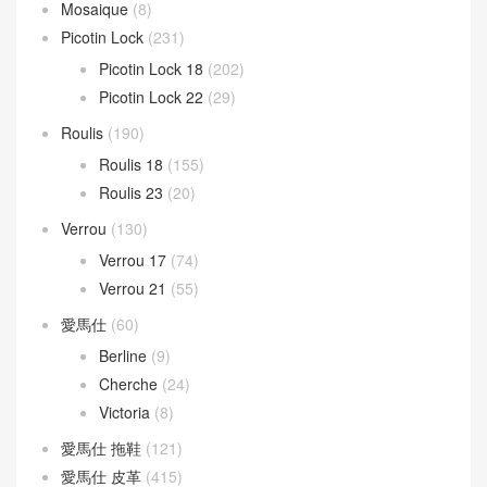
Mosaique
(8)
Picotin Lock
(231)
Picotin Lock 18
(202)
Picotin Lock 22
(29)
Roulis
(190)
Roulis 18
(155)
Roulis 23
(20)
Verrou
(130)
Verrou 17
(74)
Verrou 21
(55)
愛馬仕
(60)
Berline
(9)
Cherche
(24)
Victoria
(8)
愛馬仕 拖鞋
(121)
愛馬仕 皮革
(415)