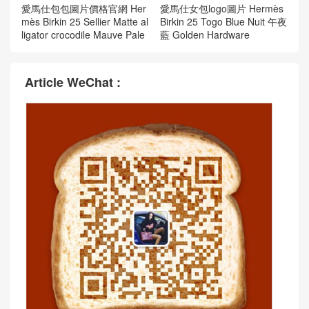
愛馬仕包包圖片價格官網 Her
愛馬仕女包logo圖片 Hermès
mès Birkin 25 Sellier Matte al
Birkin 25 Togo Blue Nuit 午夜
ligator crocodile Mauve Pale
藍 Golden Hardware
Article WeChat :