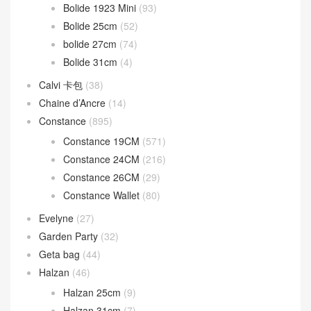
Bolide 1923 Mini
(93)
Bolide 25cm
(52)
bolide 27cm
(74)
Bolide 31cm
(4)
Calvi 卡包
(38)
Chaine d’Ancre
(14)
Constance
(895)
Constance 19CM
(571)
Constance 24CM
(216)
Constance 26CM
(29)
Constance Wallet
(80)
Evelyne
(27)
Garden Party
(32)
Geta bag
(44)
Halzan
(46)
Halzan 25cm
(9)
Halzan 31cm
(7)