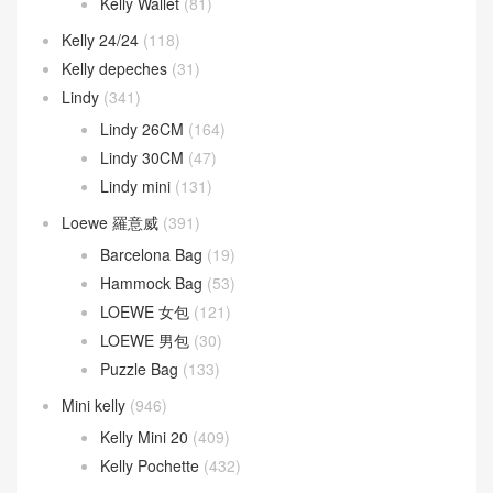
Kelly Wallet
(81)
Kelly 24/24
(118)
Kelly depeches
(31)
Lindy
(341)
Lindy 26CM
(164)
Lindy 30CM
(47)
Lindy mini
(131)
Loewe 羅意威
(391)
Barcelona Bag
(19)
Hammock Bag
(53)
LOEWE 女包
(121)
LOEWE 男包
(30)
Puzzle Bag
(133)
Mini kelly
(946)
Kelly Mini 20
(409)
Kelly Pochette
(432)