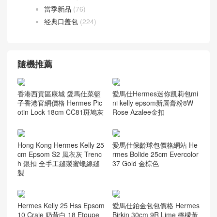
當季新品
(76)
经典口盖包
(224)
隨機推薦
香港西貢區康城 愛馬仕菜籃
愛馬仕Hermes迷你凱莉包mi
子香港官網價格 Hermes Pic
ni kelly epsom新唇膏粉8W
otin Lock 18cm CC81斑鳩灰
Rose Azalee金扣
Hong Kong Hermes Kelly 25
愛馬仕保齡球包價格網站 He
cm Epsom S2 風衣灰 Trenc
rmes Bolide 25cm Evercolor
h 銀扣 全手工縫製蜜蠟線縫
37 Gold 金棕色
製
Hermes Kelly 25 Hss Epsom
愛馬仕鉑金包包價格 Hermes
10 Craie 奶昔白 18 Etoupe
Birkin 30cm 9R Lime 檸檬黃