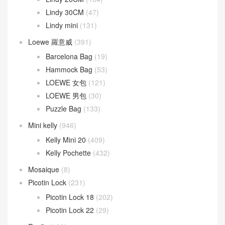
Lindy 30CM
(47)
Lindy mini
(131)
Loewe 羅意威
(391)
Barcelona Bag
(19)
Hammock Bag
(53)
LOEWE 女包
(121)
LOEWE 男包
(30)
Puzzle Bag
(133)
Mini kelly
(946)
Kelly Mini 20
(409)
Kelly Pochette
(432)
Mosaique
(8)
Picotin Lock
(231)
Picotin Lock 18
(202)
Picotin Lock 22
(29)