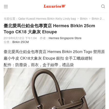


当前位置：
Qatar Kuwait Hermes Birkin Kelly Lindy bag
Birkin
Birkin 25CM
>
>
臺北愛馬仕鉑金包專賣店 Hermes Birkin 25cm
Togo CK18 大象灰 Etoupe
2019年6月12日 下午1:04
作者：
Hermes Singapore Store
分类：
Birkin 25CM
臺北愛馬仕鉑金包專賣店 Hermes Birkin 25cm Togo 禦用原
廠小牛皮 CK18大象灰 Etoupe 銀扣 全手工蠟線縫制
配件：防塵袋，雨衣，盒子絲帶，禮品袋