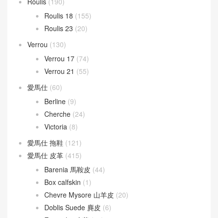
Roulis
(190)
Roulis 18
(155)
Roulis 23
(20)
Verrou
(130)
Verrou 17
(74)
Verrou 21
(55)
愛馬仕
(60)
Berline
(9)
Cherche
(24)
Victoria
(8)
愛馬仕 拖鞋
(121)
愛馬仕 皮革
(415)
Barenia 馬鞍皮
(44)
Box calfskin
(1)
Chevre Mysore 山羊皮
(20)
Doblis Suede 麂皮
(6)