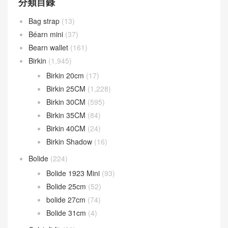
分類目錄
Bag strap
(13)
Béarn mini
(37)
Bearn wallet
(161)
Birkin
(1,945)
Birkin 20cm
(17)
Birkin 25CM
(1,228)
Birkin 30CM
(595)
Birkin 35CM
(84)
Birkin 40CM
(24)
Birkin Shadow
(16)
Bolide
(224)
Bolide 1923 Mini
(93)
Bolide 25cm
(52)
bolide 27cm
(74)
Bolide 31cm
(4)