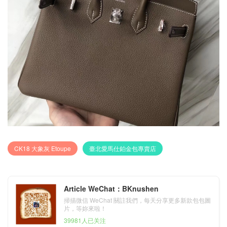
CK18 大象灰 Etoupe
臺北愛馬仕鉑金包專賣店
Article WeChat：BKnushen
掃描微信 WeChat 關註我們，每天分享更多新款包包圖
片，等妳來啦！
39981人已关注