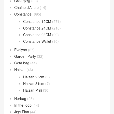
Calvi 卡包
(38)
Chaine d’Ancre
(14)
Constance
(895)
Constance 19CM
(571)
Constance 24CM
(216)
Constance 26CM
(29)
Constance Wallet
(80)
Evelyne
(27)
Garden Party
(32)
Geta bag
(44)
Halzan
(46)
Halzan 25cm
(9)
Halzan 31cm
(7)
Halzan Mini
(30)
Herbag
(28)
In the-loop
(14)
Jige Elan
(44)